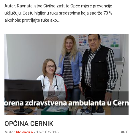
Autor: Ravnateljstvo Civilne zaštite Opće mjere prevencije
uključuju: Čestu higijenu ruku sredstvima koja sadrže 70 %
alkohola: protrljajte ruke ako…
OPĆINA CERNIK
Autor
Novagra
-
16/10/2016
0