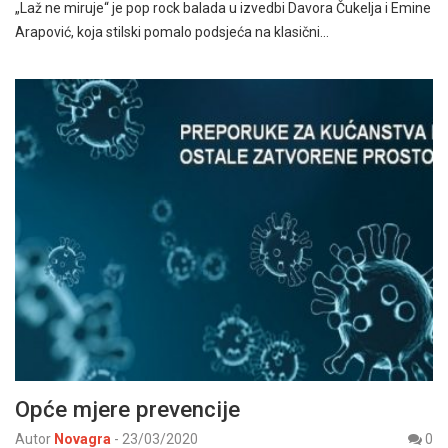
„Laž ne miruje“ je pop rock balada u izvedbi Davora Čukelja i Emine
Arapović, koja stilski pomalo podsjeća na klasični…
Opće mjere prevencije
Autor
Novagra
-
23/03/2020
0