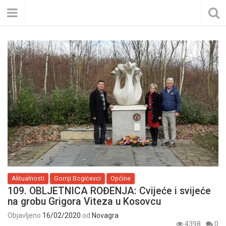
Aktualnosti
Gornji Bogićevci
Općine
109. OBLJETNICA ROĐENJA: Cvijeće i svijeće
na grobu Grigora Viteza u Kosovcu
Objavljeno
16/02/2020
od
Novagra
4398
0