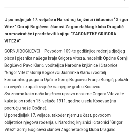
U ponedjeljak 17. veljače u Narodnoj knjižnici i čitaonici “Grigor
Vitez” Gornji Bogićevci članovi Zagonetačkog kluba Dragalić
promovirat će i predstaviti knjigu “ZAGONETKE GRIGORA
VITEZA”
GORNJI BOGIĆEVCI – Povodom 109-te godišnjice rođenja dječjeg
pisca i pjesnika našega kraja Grigora Viteza, načelnik Općine Gornji
Bogićevci Pavo Klarić, voditeljica Narodne knjižnice i čitaonice
“Grigor Vitez” Gornji Bogićevci Jasminka Klarić i voditelj
komunalnog pogona Općine Gornji Bogićevci Franjo Bungić, položili
su cvijeće i zapalili svijeće na njegov grob u Kosovcu.
Svi znamo kako naša knjižnica upravo nosi ime Grigora Viteza te
kako je on rođen 15. veljače 1911. godine u selu Kosovac (na
području naše Općine).
U ponedjeljak 17. veljače, također njemu u čast, povodom
obljetnice njegova rođenja, u Narodnoj knjižnici i čitaonici “Grigor
Vitez” Gornji Bogićevci članovi Zagonetačkog kluba Dragalić