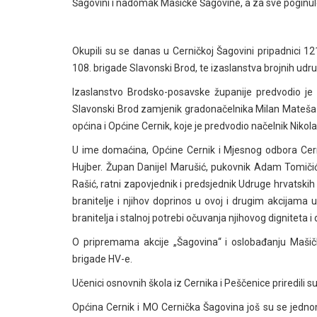
Šagovini i
nadomak Mašičke Šagovine, a
za sve poginul
Okupili su se danas u Cerničkoj Šagovini
pripadnici
12
108. brigade Slavonski Brod, te izaslanstva brojnih udr
Izaslanstvo
Brodsko-posavske županije predvodio je 
Slavonski Brod
zamjenik gradonačelnika Milan Mateša 
općina i
Općine Cernik, koje je predvodio
načelnik Nikola
U ime domaćina, Općine Cernik i Mjesnog odbora Cer
Hujber. Župan Danijel Marušić, pukovnik Adam Tomičić
Rašić, ratni zapovjednik i predsjednik Udruge hrvatskih 
branitelje i njihov doprinos u ovoj i drugim akcijama
u
branitelja i stalnoj potrebi očuvanja
njihovog digniteta i
O pripremama akcije „Šagovina“ i oslobađanju Mašičk
brigade HV-e.
Učenici osnovnih škola iz Cernika i Peščenice
priredili s
Općina Cernik i MO Cernička Šagovina još su se jednom