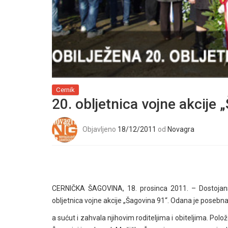
Cernik
20. obljetnica vojne akcije 
Objavljeno
18/12/2011
od
Novagra
CERNIČKA ŠAGOVINA,
18. prosinca 2011. – Dostojan
obljetnica
vojne akcije „Šagovina 91“. Odana je posebn
a sućut
i zahvala njihovim roditeljima i obiteljima.
Polože