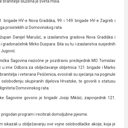
e branitelje služena je sveta misa.
1. brigade HV-e Nova Gradiška, 99. i 149. brigade HV-e Zagreb i
uga
proisteklih iz Domovinskog rata.
župan Danijel Marušić, a izaslanstva gradova Nova Gradiška i
i gradonačelnik
Mirko Duspara. Bila su tu i izaslanstva
susjednih
 Jugović.
nička Šagovina nazočne je
pozdravio predsjednik MO Tomislav
 u ime Odbora za obilježavanje obljetnica 121. brigade i Marko
branitelja i veterana
Peščenica, evocirali su sjećanja na poginule
 oslobođenju okupiranih dijelova Hrvatske, te govorili o statusu
 digniteta Domovinskog rata.
e Šagovine govorio je brigadir Josip Mikšić, zapovjednik 121.
u
prigodan program i recitirali domoljubne pjesme.
 iskazali u obilježavanju ove vojne oslobodilačke
akcije, koja je