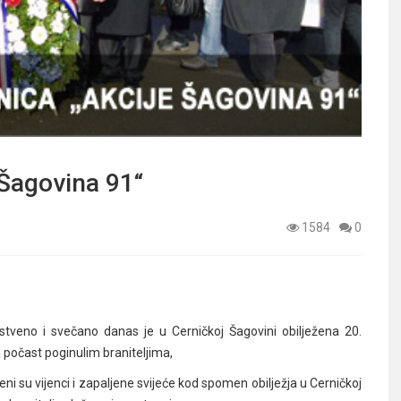
„Šagovina 91“
1584
0
stveno i svečano danas je u Cerničkoj Šagovini obilježena 20.
a počast
poginulim braniteljima,
ni su vijenci i zapaljene
svijeće kod spomen obilježja
u Cerničkoj