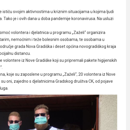
ističu svojim aktivnostima u kriznim situacijama u kojima ljudi
a. Tako je i ovih dana u doba pandemije koronavirusa. Na usluzi
omoć volontera i djelatnica u programu „Zaželi“ organizira
t starim, nemoćnim i teže bolesnim osobama, te osobama u
područje grada Nova Gradiška i deset općina novogradiškog kraja
ocijalnu distancu.
 volontere iz Nove Gradiške koji su pripremali pakete higijenskih
“.
ena, koje su zaposlene u programu „Zaželi“, 20 volontera iz Nove
vi su oni, zajedno s djelatnicima Gradskog društva CK, od pojave
luga.