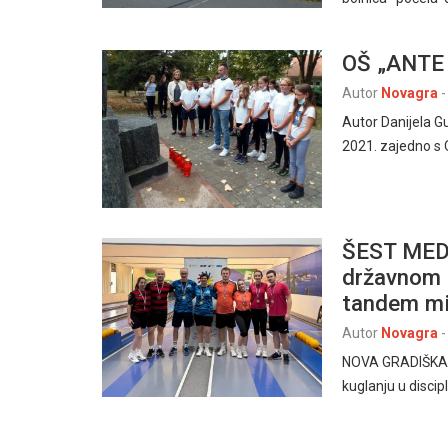
OŠ „ANTE 
Autor
Novagra
-
Autor Danijela G
2021. zajedno s 
ŠEST MED
državnom p
tandem m
Autor
Novagra
-
NOVA GRADIŠKA – 
kuglanju u discip