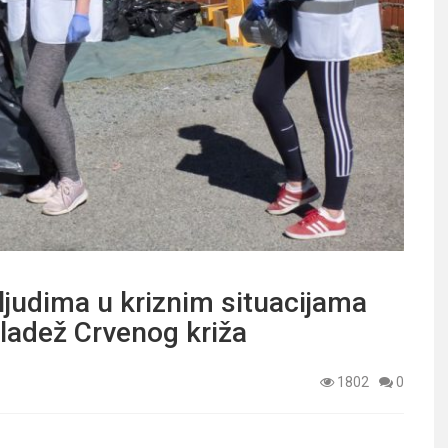
judima u kriznim situacijama
mladež Crvenog križa
1802
0