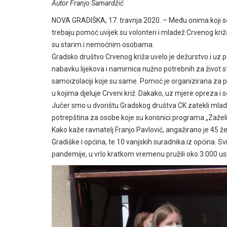
Autor Franjo Samardžić
NOVA GRADIŠKA, 17. travnja 2020. – Među onima koji se 
trebaju pomoć uvijek su volonteri i mladež Crvenog križ
su starim i nemoćnim osobama.
Gradsko društvo Crvenog križa uvelo je dežurstvo i uz p
nabavku lijekova i namirnica nužno potrebnih za živo
samoizolaciji koje su same. Pomoć je organizirana za 
u kojima djeluje Crveni križ. Dakako, uz mjere opreza i s
Jučer smo u dvorištu Gradskog društva CK zatekli mlade
potrepština za osobe koje su korisnici programa „Zaželi
Kako kaže ravnatelj Franjo Pavlović, angažirano je 45 ž
Gradiške i općina, te 10 vanjskih suradnika iz općina. S
pandemije, u vrlo kratkom vremenu pružili oko 3.000 us