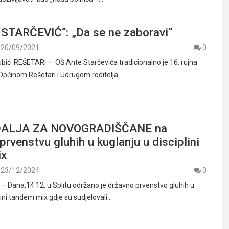
STARČEVIĆ“: „Da se ne zaboravi“
20/09/2021
0
ubić REŠETARI – OŠ Ante Starčevića tradicionalno je 16. rujna
Općinom Rešetari i Udrugom roditelja…
ALJA ZA NOVOGRADIŠČANE na
rvenstvu gluhih u kuglanju u disciplini
ix
23/12/2024
0
Dana,14.12. u Splitu održano je državno prvenstvo gluhih u
lini tandem mix gdje su sudjelovali…