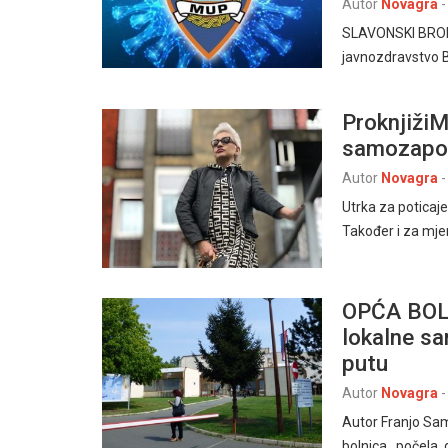
Autor
Novagra
-
SLAVONSKI BROD
javnozdravstvo B
ProknjižiM
samozapoš
Autor
Novagra
-
Utrka za poticaj
Također i za mjer
OPĆA BOL
lokalne s
putu
Autor
Novagra
-
Autor Franjo Sam
bolnica počela d