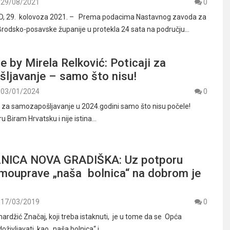
29/08/2021
0
, 29. kolovoza 2021. – Prema podacima Nastavnog zavoda za
rodsko-posavske županije u protekla 24 sata na području…
e by Mirela Relković: Poticaji za
ljavanje – samo što nisu!
03/01/2024
0
e za samozapošljavanje u 2024.godini samo što nisu počele!
u Biram Hrvatsku i nije istina…
NICA NOVA GRADIŠKA: Uz potporu
amouprave „naša bolnica“ na dobrom je
17/03/2019
0
ardžić Značaj, koji treba istaknuti, je u tome da se Opća
oživljavati kao „naša bolnica“ i…