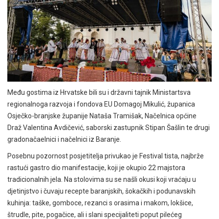
Među gostima iz Hrvatske bili su i državni tajnik Ministartsva
regionalnoga razvoja i fondova EU Domagoj Mikulić, županica
Osječko-branjske županije Nataša Tramišak, Načelnica općine
Draž Valentina Avdičević, saborski zastupnik Stipan Šašlin te drugi
gradonačaelnici i načelnici iz Baranje.
Posebnu pozornost posjetitelja privukao je Festival tista, najbrže
rastući gastro dio manifestacije, koji je okupio 22 majstora
tradicionalnih jela. Na stolovima su se našli okusi koji vraćaju u
djetinjstvo i čuvaju recepte baranjskih, šokačkih i podunavskih
kuhinja: taške, gomboce, rezanci s orasima i makom, lokšice,
štrudle, pite, pogačice, ali i slani specijaliteti poput pilećeg