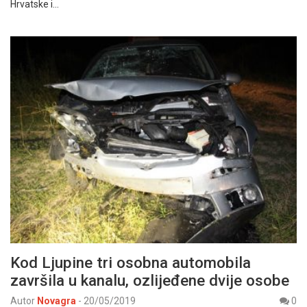
Hrvatske i…
Kod Ljupine tri osobna automobila
završila u kanalu, ozlijeđene dvije osobe
Autor
Novagra
-
20/05/2019
0