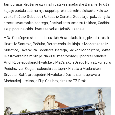
tamburaša i druženje uz vina hrvatske i mađarske Baranje. Ni kiša
koja je padala satima nije uspjela prekinuti veliko šokačko kolo uz
zvuke Ruža iz Subotice i Šokaca iz Osijeka. Subota je, pak, donijela
smotru svatovskih zaprega, Festival tista, smotru folklora, Godišnji
skup podunavskih Hrvata te veliku šokačku zabavu.
– Na Godišnjem skup podunavskih Hrvata kuhali su, plesali i svirali
Hrvati iz Santova, Pečuha, Beremenda i Kukinja iz Mađarske te iz
Subotice, Tavankuta, Sombora, Berega, Bačkog Monoštora, Sonte
i Petrovaradina iz Srbije. Našu su manifestaciju podržali Mladen
Andrlić, veleposlanik Hrvatske u Mađarskoj i Drago Horvat, konzul u
Pečuhu, Ivan Gugan, saborski zastupnik Hrvata u Mađarskoj i
Silvestar Balić, predsjednik Hrvatske državne samouprave u
Mađarskoj – rekao je Filip Golubov, direktor TZ Draž.