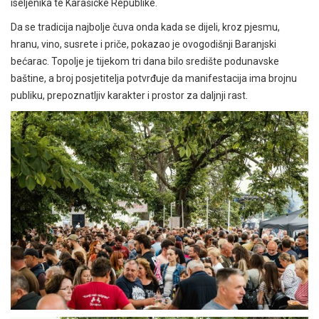
iseljenika te Karašicke Republike.
Da se tradicija najbolje čuva onda kada se dijeli, kroz pjesmu,
hranu, vino, susrete i priče, pokazao je ovogodišnji Baranjski
bećarac. Topolje je tijekom tri dana bilo središte podunavske
baštine, a broj posjetitelja potvrđuje da manifestacija ima brojnu
publiku, prepoznatljiv karakter i prostor za daljnji rast.