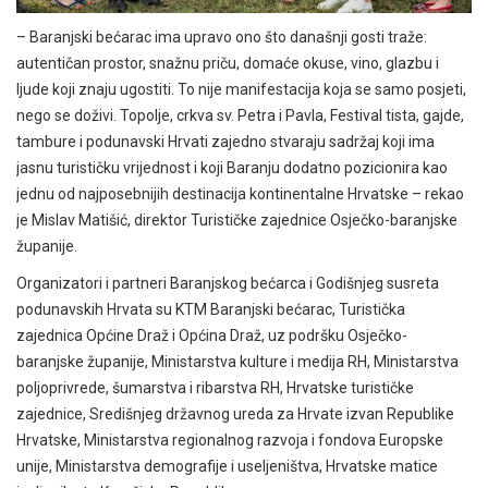
– Baranjski bećarac ima upravo ono što današnji gosti traže:
autentičan prostor, snažnu priču, domaće okuse, vino, glazbu i
ljude koji znaju ugostiti. To nije manifestacija koja se samo posjeti,
nego se doživi. Topolje, crkva sv. Petra i Pavla, Festival tista, gajde,
tambure i podunavski Hrvati zajedno stvaraju sadržaj koji ima
jasnu turističku vrijednost i koji Baranju dodatno pozicionira kao
jednu od najposebnijih destinacija kontinentalne Hrvatske – rekao
je Mislav Matišić, direktor Turističke zajednice Osječko-baranjske
županije.
Organizatori i partneri Baranjskog bećarca i Godišnjeg susreta
podunavskih Hrvata su KTM Baranjski bećarac, Turistička
zajednica Općine Draž i Općina Draž, uz podršku Osječko-
baranjske županije, Ministarstva kulture i medija RH, Ministarstva
poljoprivrede, šumarstva i ribarstva RH, Hrvatske turističke
zajednice, Središnjeg državnog ureda za Hrvate izvan Republike
Hrvatske, Ministarstva regionalnog razvoja i fondova Europske
unije, Ministarstva demografije i useljeništva, Hrvatske matice