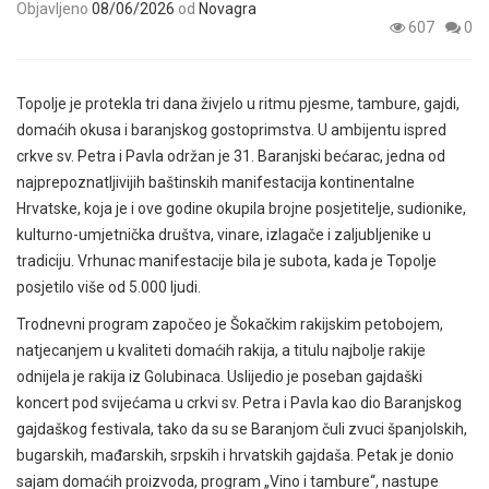
Objavljeno
08/06/2026
od
Novagra
607
0
Topolje je protekla tri dana živjelo u ritmu pjesme, tambure, gajdi,
domaćih okusa i baranjskog gostoprimstva. U ambijentu ispred
crkve sv. Petra i Pavla održan je 31. Baranjski bećarac, jedna od
najprepoznatljivijih baštinskih manifestacija kontinentalne
Hrvatske, koja je i ove godine okupila brojne posjetitelje, sudionike,
kulturno-umjetnička društva, vinare, izlagače i zaljubljenike u
tradiciju. Vrhunac manifestacije bila je subota, kada je Topolje
posjetilo više od 5.000 ljudi.
Trodnevni program započeo je Šokačkim rakijskim petobojem,
natjecanjem u kvaliteti domaćih rakija, a titulu najbolje rakije
odnijela je rakija iz Golubinaca. Uslijedio je poseban gajdaški
koncert pod svijećama u crkvi sv. Petra i Pavla kao dio Baranjskog
gajdaškog festivala, tako da su se Baranjom čuli zvuci španjolskih,
bugarskih, mađarskih, srpskih i hrvatskih gajdaša. Petak je donio
sajam domaćih proizvoda, program „Vino i tambure“, nastupe