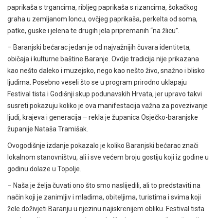
paprikaša s trgancima, ribljeg paprikaša s rizancima, šokačkog
graha u zemljanom loncu, ovčjeg paprikaša, perkelta od soma,
patke, guske i jelena te drugih jela pripremanih “na žlicu”.
– Baranjski bećarac jedan je od najvažnijih čuvara identiteta,
običaja i kulturne baštine Baranje. Ovdje tradicija nije prikazana
kao nešto daleko i muzejsko, nego kao nešto živo, snažno i blisko
ljudima. Posebno veseli što se u program prirodno uklapaju
Festival tista i Godišnji skup podunavskih Hrvata, jer upravo takvi
susreti pokazuju koliko je ova manifestacija važna za povezivanje
ljudi, krajeva i generacija – rekla je županica Osječko-baranjske
županije Nataša Tramišak.
Ovogodišnje izdanje pokazalo je koliko Baranjski bećarac znači
lokalnom stanovništvu, ali i sve većem broju gostiju koji iz godine u
godinu dolaze u Topolje.
– Naša je želja čuvati ono što smo naslijedili, ali to predstaviti na
način koji je zanimljiv i mladima, obiteljima, turistima i svima koji
žele doživjeti Baranju u njezinu najiskrenijem obliku. Festival tista