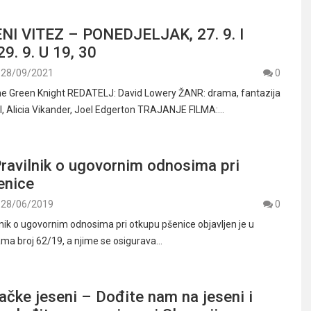
ENI VITEZ – PONEDJELJAK, 27. 9. I
9. 9. U 19, 30
28/09/2021
0
e Green Knight REDATELJ: David Lowery ŽANR: drama, fantazija
, Alicia Vikander, Joel Edgerton TRAJANJE FILMA:…
ravilnik o ugovornim odnosima pri
enice
28/06/2019
0
ik o ugovornim odnosima pri otkupu pšenice objavljen je u
ma broj 62/19, a njime se osigurava…
ačke jeseni – Dođite nam na jeseni i