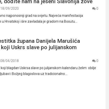
, dođite nam na jeseni Slavonija zove
18/09/2020
0
vno najponosniji grad na svijetu. Najveća manifestacija
re u Hrvatskoj i šire zavladala je gradom na Bosutu…
estitka župana Danijela Marušića
 koji Uskrs slave po julijanskom
08/04/2018
0
koji blagdan Uskrsa slave po julijanskom kalendaru želim obilje
 ljubavi i Božjeg blagoslova uz tradicionalno…