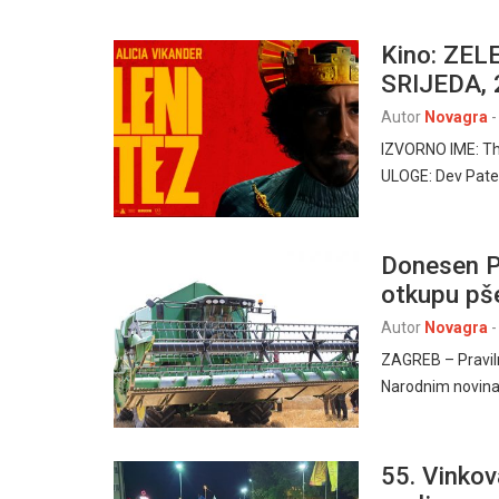
Kino: ZEL
SRIJEDA, 2
Autor
Novagra
-
IZVORNO IME: Th
ULOGE: Dev Patel
Donesen P
otkupu pš
Autor
Novagra
-
ZAGREB – Praviln
Narodnim novina
55. Vinkov