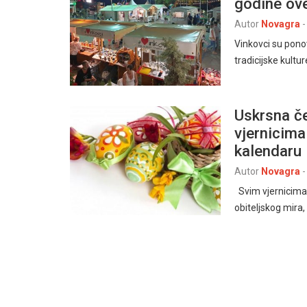
godine ove
Autor
Novagra
-
Vinkovci su pono
tradicijske kultu
Uskrsna č
vjernicima
kalendaru
Autor
Novagra
-
Svim vjernicima 
obiteljskog mira,