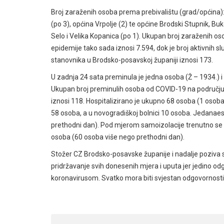
Broj zaraženih osoba prema prebivalištu (grad/općina):
(po 3), općina Vrpolje (2) te općine Brodski Stupnik, Buko
Selo i Velika Kopanica (po 1). Ukupan broj zaraženih 
epidemije tako sada iznosi 7.594, dok je broj aktivnih 
stanovnika u Brodsko-posavskoj županiji iznosi 173.
U zadnja 24 sata preminula je jedna osoba (Ž – 1934.) i 
Ukupan broj preminulih osoba od COVID-19 na područj
iznosi 118. Hospitalizirano je ukupno 68 osoba (1 osob
58 osoba, a u novogradiškoj bolnici 10 osoba. Jedanaest
prethodni dan). Pod mjerom samoizolacije trenutno se
osoba (60 osoba više nego prethodni dan).
Stožer CZ Brodsko-posavske županije i nadalje poziva s
pridržavanje svih donesenih mjera i uputa jer jedino
koronavirusom. Svatko mora biti svjestan odgovornosti za