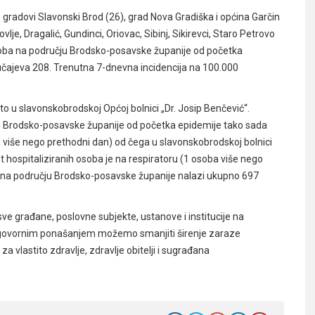
 gradovi Slavonski Brod (26), grad Nova Gradiška i općina Garčin
vlje, Dragalić, Gundinci, Oriovac, Sibinj, Sikirevci, Staro Petrovo
osoba na području Brodsko-posavske županije od početka
slučajeva 208. Trenutna 7-dnevna incidencija na 100.000
to u slavonskobrodskoj Općoj bolnici „Dr. Josip Benčević“.
u Brodsko-posavske županije od početka epidemije tako sada
a više nego prethodni dan) od čega u slavonskobrodskoj bolnici
 hospitaliziranih osoba je na respiratoru (1 osoba više nego
 na području Brodsko-posavske županije nalazi ukupno 697
ve građane, poslovne subjekte, ustanove i institucije na
 odgovornim ponašanjem možemo smanjiti širenje zaraze
 vlastito zdravlje, zdravlje obitelji i sugrađana