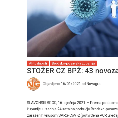
Aktualnosti
Brodsko-posavska županija
STOŽER CZ BPŽ: 43 novozar
Objavljeno
16/01/2021
od
Novagra
SLAVONSKI BROD, 16. siječnja 2021. – Prema podacim
županije, u zadnja 24 sata na području Brodsko-posavsk
zaraženih virusom SARS-CoV-2 (potvrđena PCR uređa