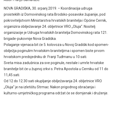
NOVA GRADIŠKA, 30. srpanj 2019. – Koordinacija udruga
proisteklih iz Domovinskog rata Brodsko-posavske županije, pod
pokroviteljstvom Ministarstva hrvatskih branitelja i Općine Cernik,
organizira obilježavanje 24. obljetnice VRO „Oluja“. Nositelj
organizacije je Udruga hrvatskih branitelja Domovinskog rata 121.
brigade-pukovnije Nova Gradiška.
Polaganje vijenaca bit će 5. kolovoza u Novoj Gradiški kod spomen-
obilježja poginulim hrvatskim braniteljima i spomen biste prvom
hrvatskom predsjedniku dr. Franji Tuđmanu u 10 sati.
Sveta misa zadušnica za sve poginule, nestale i umrle hrvatske
branitelje bit će u župnoj crkvi s. Petra Apostola u Cerniku od 11 do
11,45 sati.
Od 12 do 12.30 sati okupljanje obilježavanja 24. obljetnice VRO
„Oluja“ je na izletištu Strmac. Nakon prigodnog obraćanja i
kulturno-umjetničkog programa održat će se domjenak i druženje.