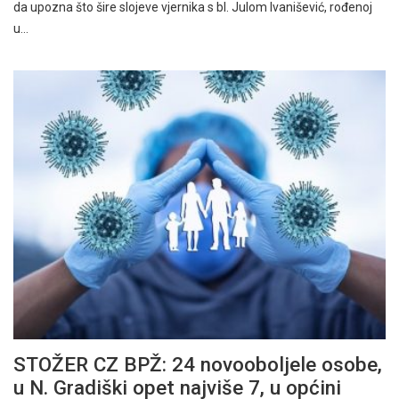
da upozna što šire slojeve vjernika s bl. Julom Ivanišević, rođenoj
u…
STOŽER CZ BPŽ: 24 novooboljele osobe,
u N. Gradiški opet najviše 7, u općini