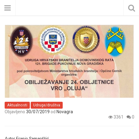
Aktualnosti
Udruge/društva
Objavljeno
30/07/2019
od
Novagra
3361
0
Autor Franjo Samardžić