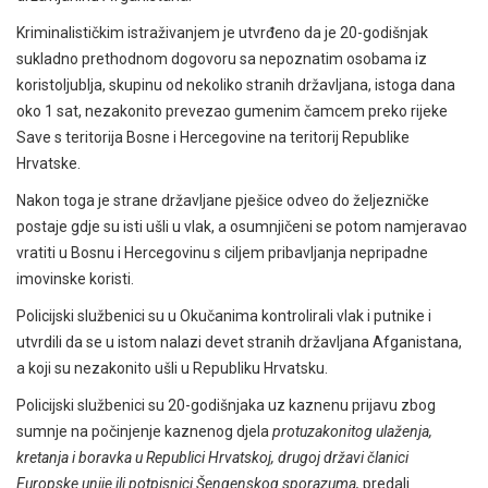
Kriminalističkim istraživanjem je utvrđeno da je 20-godišnjak
sukladno prethodnom dogovoru sa nepoznatim osobama iz
koristoljublja, skupinu od nekoliko stranih državljana, istoga dana
oko 1 sat, nezakonito prevezao gumenim čamcem preko rijeke
Save s teritorija Bosne i Hercegovine na teritorij Republike
Hrvatske.
Nakon toga je strane državljane pješice odveo do željezničke
postaje gdje su isti ušli u vlak, a osumnjičeni se potom namjeravao
vratiti u Bosnu i Hercegovinu s ciljem pribavljanja nepripadne
imovinske koristi.
Policijski službenici su u Okučanima kontrolirali vlak i putnike i
utvrdili da se u istom nalazi devet stranih državljana Afganistana,
a koji su nezakonito ušli u Republiku Hrvatsku.
Policijski službenici su 20-godišnjaka uz kaznenu prijavu zbog
sumnje na počinjenje kaznenog djela
protuzakonitog ulaženja,
kretanja i boravka u Republici Hrvatskoj, drugoj državi članici
Europske unije ili potpisnici Šengenskog sporazuma,
predali