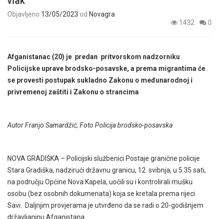
vlak
Objavljeno
13/05/2023
od
Novagra
1432
0
Afganistanac (20) je predan pritvorskom nadzorniku
Policijske uprave brodsko-posavske, a prema migrantima
će
se provesti postupak sukladno Zakonu o međunarodnoj i
privremenoj zaštiti i Zakonu o strancima
Autor Franjo Samardžić, Foto Policija brodsko-posavska
NOVA GRADIŠKA – Policijski službenici Postaje granične policije
Stara Gradiška, nadzirući državnu granicu, 12. svibnja, u 5.35 sati,
na području Općine Nova Kapela, uočili su i kontrolirali mušku
osobu (bez osobnih dokumenata) koja se kretala prema rijeci
Savi. Daljnjim provjerama je utvrđeno da se radi o 20-godišnjem
državljaninu Afganistana.