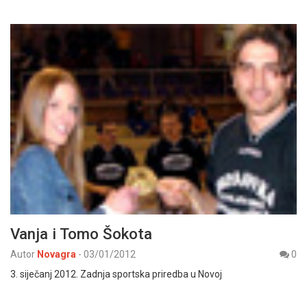
Vanja i Tomo Šokota
Autor
Novagra
-
03/01/2012
0
3. siječanj 2012. Zadnja sportska priredba u Novoj