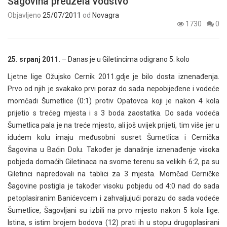
Šagovina preuzela vodstvo
Objavljeno
25/07/2011
od
Novagra
1730
0
25. srpanj 2011.
– Danas je u Giletincima odigrano 5. kolo
Ljetne lige Ožujsko Cernik 2011.gdje je bilo dosta iznenađenja.
Prvo od njih je svakako prvi poraz do sada nepobijeđene i vodeće
momčadi Šumetlice (0:1) protiv Opatovca koji je nakon 4 kola
prijetio s trećeg mjesta i s 3 boda zaostatka. Do sada vodeća
Šumetlica pala je na treće mjesto, ali još uvijek prijeti, tim više jer u
idućem kolu imaju međusobni susret Šumetlica i Cernička
Šagovina u Baćin Dolu. Također je današnje iznenađenje visoka
pobjeda domaćih Giletinaca na svome terenu sa velikih 6:2, pa su
Giletinci napredovali na tablici za 3 mjesta. Momčad Cerničke
Šagovine postigla je također visoku pobjedu od 4:0 nad do sada
petoplasiranim Banićevcem i zahvaljujući porazu do sada vodeće
Šumetlice, Šagovljani su izbili na prvo mjesto nakon 5 kola lige.
Istina, s istim brojem bodova (12) prati ih u stopu drugoplasirani