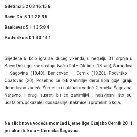
Giletinci 5 2 0 3 16:15 6
Baćin Dol 5 1 2 2 8:9 5
Banićevac 5 1 1 3 5:8 4
Podvrško 5 0 1 4 3:14 1
Slijedeće 6. kolo igra se idućeg vikenda, u nedjelju 31. srpnja u
Baćin Dolu, gdje se sastaju: Baćin Dol – Giletinci (18 sati), Šumetlica
– Šagovina (18,40), Banićevac – Cernik (19,20), Podvrško –
Opatovac (20). Posebno će biti zanimljiv derbi kola gdje igraju
donedavno vodeća Šumetlica i aktualni vodeći Cernička Šagovina.
Naravno, i drugi susreti bit će zanimljivi i neizvjesni, što su,
uostalom, pokazale i dosadašnje utakmice u proteklih 5 kola,
Na slici: nova vodeća momčad Ljetne lige Ožujsko Cernik 2011
je nakon 5. kola – Cernička Šagovina.