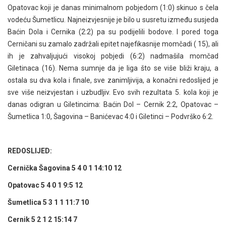
Opatovac koji je danas minimalnom pobjedom (1:0) skinuo s čela
vodeću Šumetlicu. Najneizvjesnije je bilo u susretu između susjeda
Baćin Dola i Cernika (2:2) pa su podijelili bodove. I pored toga
Cerničani su zamalo zadržali epitet najefikasnije momčadi ( 15), ali
ih je zahvaljujući visokoj pobjedi (6:2) nadmašila momčad
Giletinaca (16). Nema sumnje da je liga što se više bliži kraju, a
ostala su dva kola i finale, sve zanimljivija, a konačni redoslijed je
sve više neizvjestan i uzbudljiv. Evo svih rezultata 5. kola koji je
danas odigran u Giletincima: Baćin Dol – Cernik 2:2, Opatovac –
Šumetlica 1:0, Šagovina – Banićevac 4:0 i Giletinci – Podvrško 6:2.
REDOSLIJED:
Cernička Šagovina 5 4 0 1 14:10 12
Opatovac 5 4 0 1 9:5 12
Šumetlica 5 3 1 1 11:7 10
Cernik 5 2 1 2 15:14 7