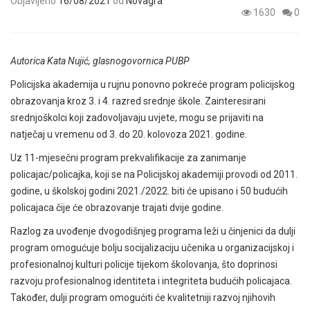
Objavljeno
16/08/2021
od
Novagra
1630
0
Autorica Kata Nujić, glasnogovornica PUBP
Policijska akademija u rujnu ponovno pokreće program policijskog
obrazovanja kroz 3. i 4. razred srednje škole. Zainteresirani
srednjoškolci koji zadovoljavaju uvjete, mogu se prijaviti na
natječaj u vremenu od 3. do 20. kolovoza 2021. godine.
Uz 11-mjesečni program prekvalifikacije za zanimanje
policajac/policajka, koji se na Policijskoj akademiji provodi od 2011.
godine, u školskoj godini 2021./2022. biti će upisano i 50 budućih
policajaca čije će obrazovanje trajati dvije godine.
Razlog za uvođenje dvogodišnjeg programa leži u činjenici da dulji
program omogućuje bolju socijalizaciju učenika u organizacijskoj i
profesionalnoj kulturi policije tijekom školovanja, što doprinosi
razvoju profesionalnog identiteta i integriteta budućih policajaca.
Također, dulji program omogućiti će kvalitetniji razvoj njihovih