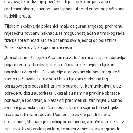
stavova, te podizanje privrženosti policijskoj organizaciji i
profesionalnom, etičnom postupanju utemeljenom na poštivanju
ljudskih prava.
Tijekom školovanja polaznici imaju osiguran smještaj, prehranu,
mjesečnu novčanu naknadu, te mogućnost jačanja timskog rada i
fizičke spremnosti, što se posebno sviđa jednoj od polaznica,
Ameli Zukanović, a koja nam je rekla:
„Upisala sam Policijsku Akademiju zato što mi policija predstavlja
pojam reda, rada i discipline, a u što sam se i uvjerila tijekom
boravka u Zagrebu. Za voditelje obrazovnih skupina mogu reći
samo riječi hvale, iz razloga što su tijekom cijelog našeg
obrazovnog procesa bili iznimno susretljivi, komunikativni, a uz
određenu dozu autoriteta, ukazali su nam na pravilne obrasce
ponašanja i poštivanja. Nastavni predmeti su zanimljivi. Osobno
sam se pronašla u različitim područjima u kojima bih se htjela
usavršavati i napredovati. Posebno je važno jačati fizičku
spremnost, što nam je u policiji omogućeno, a inače sam se kroz
cijeli svoj život bavila sportom, te su mi zanimljivi svi segmenti