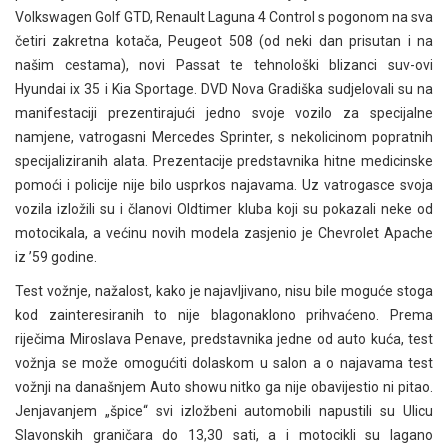
Volkswagen Golf GTD, Renault Laguna 4 Control s pogonom na sva
četiri zakretna kotača, Peugeot 508 (od neki dan prisutan i na
našim cestama), novi Passat te tehnološki blizanci suv-ovi
Hyundai ix 35 i Kia Sportage. DVD Nova Gradiška sudjelovali su na
manifestaciji prezentirajući jedno svoje vozilo za specijalne
namjene, vatrogasni Mercedes Sprinter, s nekolicinom popratnih
specijaliziranih alata. Prezentacije predstavnika hitne medicinske
pomoći i policije nije bilo usprkos najavama. Uz vatrogasce svoja
vozila izložili su i članovi Oldtimer kluba koji su pokazali neke od
motocikala, a većinu novih modela zasjenio je Chevrolet Apache
iz ’59 godine.
Test vožnje, nažalost, kako je najavljivano, nisu bile moguće stoga
kod zainteresiranih to nije blagonaklono prihvaćeno. Prema
riječima Miroslava Penave, predstavnika jedne od auto kuća, test
vožnja se može omogućiti dolaskom u salon a o najavama test
vožnji na današnjem Auto showu nitko ga nije obavijestio ni pitao.
Jenjavanjem „špice“ svi izložbeni automobili napustili su Ulicu
Slavonskih graničara do 13,30 sati, a i motocikli su lagano