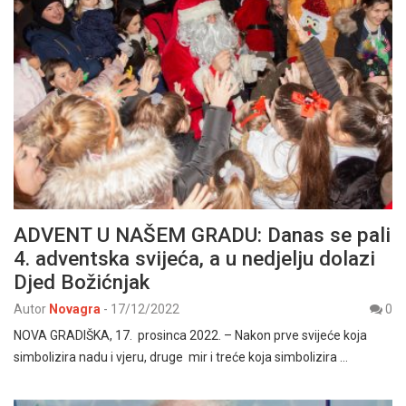
ADVENT U NAŠEM GRADU: Danas se pali
4. adventska svijeća, a u nedjelju dolazi
Djed Božićnjak
Autor
Novagra
-
17/12/2022
0
NOVA GRADIŠKA, 17. prosinca 2022. – Nakon prve svijeće koja
simbolizira nadu i vjeru, druge mir i treće koja simbolizira …