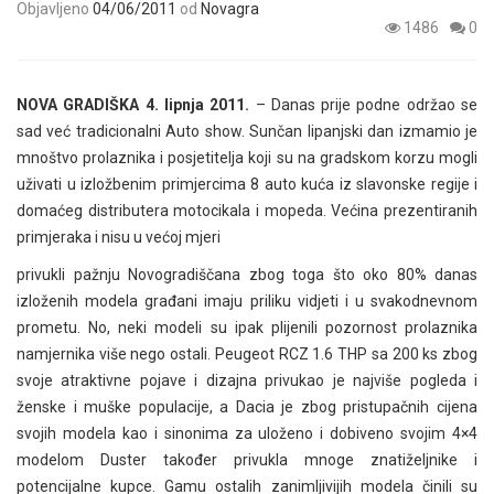
Objavljeno
04/06/2011
od
Novagra
1486
0
NOVA GRADIŠKA 4. lipnja 2011.
– Danas prije podne održao se
sad već tradicionalni Auto show. Sunčan lipanjski dan izmamio je
mnoštvo prolaznika i posjetitelja koji su na gradskom korzu mogli
uživati u izložbenim primjercima 8 auto kuća iz slavonske regije i
domaćeg distributera motocikala i mopeda. Većina prezentiranih
primjeraka i nisu u većoj mjeri
privukli pažnju Novogradiščana zbog toga što oko 80% danas
izloženih modela građani imaju priliku vidjeti i u svakodnevnom
prometu. No, neki modeli su ipak plijenili pozornost prolaznika
namjernika više nego ostali. Peugeot RCZ 1.6 THP sa 200 ks zbog
svoje atraktivne pojave i dizajna privukao je najviše pogleda i
ženske i muške populacije, a Dacia je zbog pristupačnih cijena
svojih modela kao i sinonima za uloženo i dobiveno svojim 4×4
modelom Duster također privukla mnoge znatiželjnike i
potencijalne kupce. Gamu ostalih zanimljivijih modela činili su