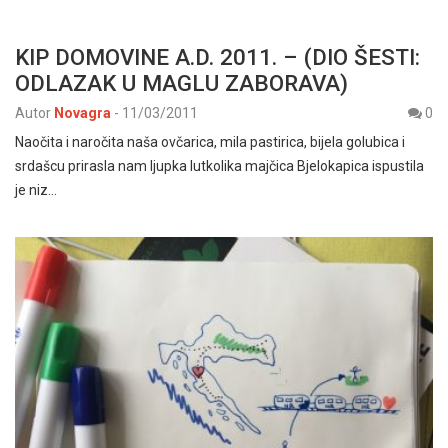
KIP DOMOVINE A.D. 2011. – (DIO ŠESTI:
ODLAZAK U MAGLU ZABORAVA)
Autor
Novagra
-
11/03/2011
0
Naočita i naročita naša ovčarica, mila pastirica, bijela golubica i
srdašcu prirasla nam ljupka lutkolika majčica Bjelokapica ispustila
je niz…