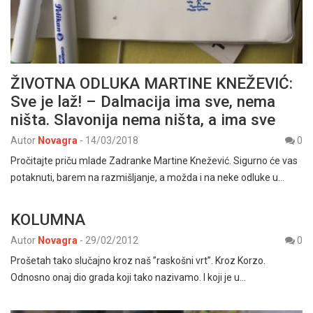
ŽIVOTNA ODLUKA MARTINE KNEŽEVIĆ:
Sve je laž! – Dalmacija ima sve, nema
ništa. Slavonija nema ništa, a ima sve
Autor
Novagra
-
14/03/2018
0
Pročitajte priču mlade Zadranke Martine Knežević. Sigurno će vas
potaknuti, barem na razmišljanje, a možda i na neke odluke u…
KOLUMNA
Autor
Novagra
-
29/02/2012
0
Prošetah tako slučajno kroz naš ”raskošni vrt”. Kroz Korzo.
Odnosno onaj dio grada koji tako nazivamo. I koji je u…