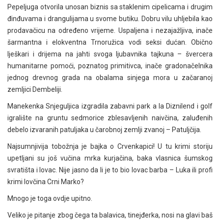
Pepeljuga otvorila unosan biznis sa staklenim cipelicama i drugim
đinđuvama i drangulijama u svome butiku. Dobru vilu uhljebila kao
prodavačicu na određeno vrijeme. Uspaljena i nezajažljiva, inače
šarmantna i elokventna Trnoružica vodi seksi dućan. Obično
lješkari i drijema na jahti svoga ljubavnika tajkuna – švercera
humanitarne pomoći, poznatog primitivca, inače gradonačelnika
jednog drevnog grada na obalama sinjega mora u začaranoj
zemljici Dembeliji.
Manekenka Snjeguljica izgradila zabavni park a la Diznilend i golf
igralište na gruntu sedmorice zblesavljenih naivčina, zaluđenih
debelo izvaranih patuljaka u čarobnoj zemlji zvanoj – Patuljčija.
Najsumnjivija tobožnja je bajka o Crvenkapici! U tu krimi storiju
upetljani su još vučina mrka kurjačina, baka vlasnica šumskog
svratišta i lovac. Nije jasno da li je to bio lovac barba – Luka ili profi
krimi lovčina Crni Marko?
Mnogo je toga ovdje upitno.
Veliko je pitanje zbog čega ta balavica, tinejđerka, nosi na glavi baš