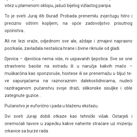
vitez u plamenom oklopu, jašući bijelog vižlastog paripa.
To je sveti Juraj iliti Đurađ. Probada prenemilu zvjerčugu hitro i
precizno oštrim kopljem, na opće zadovoljstvo prisutnog
općinstva…
Ali ne lezi vraže, odjednom sve ale, aždaje i zmajevi naprasno
pocrkaše, zavladala nestašica hrane i živine riknuše od gladi.
Djevica – djevičica nema više, ni uspavanih ljepotica. Sve se one
strastveno baciše na estradu ili u naručja kakvih mačo –
muškarčina kao sponzoruše, hostese ili se prenemažu u bljuć te-
ve sapunjačama na raznoraznim dalekostidnicama, nudeći
razdraganom pučanstvu svoje draži, silikonske sisuljke i oble
zategnute guzice…
Pučanstvo je euforično i pada u blaženu ekstazu.
Svi sveti Juraji dobili otkaze kao tehnički višak. Ostarjeli i
onemoćali tavore u zapećku kakve naherite straćare uz mizeriju
crkavice sa burze rada.