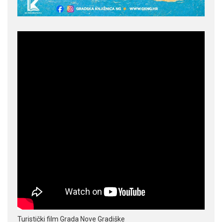
Turistički film Grada Nove Gradiške