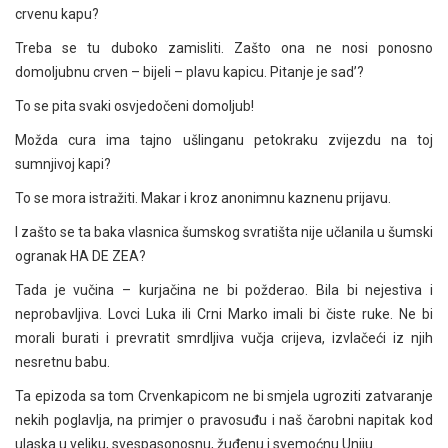
crvenu kapu?
Treba se tu duboko zamisliti. Zašto ona ne nosi ponosno
domoljubnu crven – bijeli – plavu kapicu. Pitanje je sad’?
To se pita svaki osvjedočeni domoljub!
Možda cura ima tajno ušlinganu petokraku zvijezdu na toj
sumnjivoj kapi?
To se mora istražiti. Makar i kroz anonimnu kaznenu prijavu.
I zašto se ta baka vlasnica šumskog svratišta nije učlanila u šumski
ogranak HA DE ZEA?
Tada je vučina – kurjačina ne bi požderao. Bila bi nejestiva i
neprobavljiva. Lovci Luka ili Crni Marko imali bi čiste ruke. Ne bi
morali burati i prevratit smrdljiva vučja crijeva, izvlačeći iz njih
nesretnu babu.
Ta epizoda sa tom Crvenkapicom ne bi smjela ugroziti zatvaranje
nekih poglavlja, na primjer o pravosuđu i naš čarobni napitak kod
ulaska u veliku, svespasonosnu, žuđenu i svemoćnu Uniju.