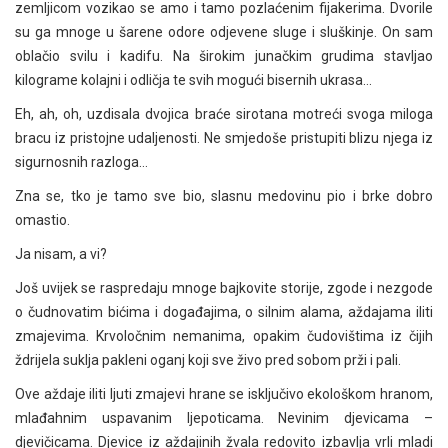
zemljicom vozikao se amo i tamo pozlaćenim fijakerima. Dvorile
su ga mnoge u šarene odore odjevene sluge i sluškinje. On sam
oblačio svilu i kadifu. Na širokim junačkim grudima stavljao
kilograme kolajni i odličja te svih mogući bisernih ukrasa…
Eh, ah, oh, uzdisala dvojica braće sirotana motreći svoga miloga
bracu iz pristojne udaljenosti. Ne smjedoše pristupiti blizu njega iz
sigurnosnih razloga…
Zna se, tko je tamo sve bio, slasnu medovinu pio i brke dobro
omastio.
Ja nisam, a vi?
Još uvijek se raspredaju mnoge bajkovite storije, zgode i nezgode
o čudnovatim bićima i događajima, o silnim alama, aždajama iliti
zmajevima. Krvoločnim nemanima, opakim čudovištima iz čijih
ždrijela suklja pakleni oganj koji sve živo pred sobom prži i pali.
Ove aždaje iliti ljuti zmajevi hrane se isključivo ekološkom hranom,
mlađahnim uspavanim ljepoticama. Nevinim djevicama –
djevičicama. Djevice iz aždajinih žvala redovito izbavlja vrli mladi