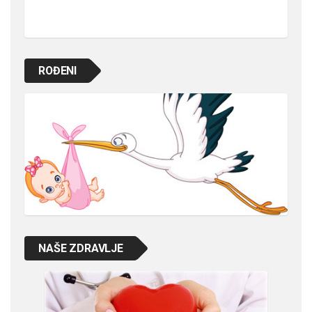
ROĐENI
NAŠE ZDRAVLJE