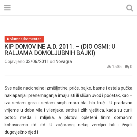
Kolumne/komentari
KIP DOMOVINE A.D. 2011. – (DIO OSMI: U
RALJAMA DOMOLJUBNIH BAJKI)
Objavljeno
03/06/2011
od
Novagra
1535
0
Sve naše nacionalne izmišljotine, priče, bajke, basne i ostala pučka
naklapanja i prenemaganja imaju isti ili sličan uvod i početak, kao –
iza sedam gora i sedam sinjih mora bla…bla..truć… U pradavno
vrijeme u doba vila i vilenjaka, satira i zlih vještica, kada su curili
potoci meda i mlijeka, a plotovi opleteni finim domaćim
kobasicama itd. itd. U začaranoj nekoj zemljici bili i živjeli
dugovječno djed i