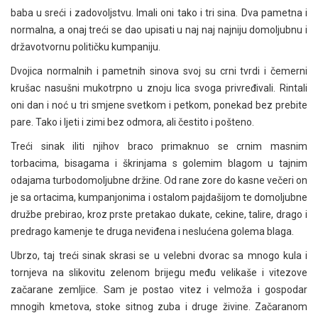
baba u sreći i zadovoljstvu. Imali oni tako i tri sina. Dva pametna i
normalna, a onaj treći se dao upisati u naj naj najniju domoljubnu i
državotvornu političku kumpaniju.
Dvojica normalnih i pametnih sinova svoj su crni tvrdi i čemerni
krušac nasušni mukotrpno u znoju lica svoga privređivali. Rintali
oni dan i noć u tri smjene svetkom i petkom, ponekad bez prebite
pare. Tako i ljeti i zimi bez odmora, ali čestito i pošteno.
Treći sinak iliti njihov braco primaknuo se crnim masnim
torbacima, bisagama i škrinjama s golemim blagom u tajnim
odajama turbodomoljubne držine. Od rane zore do kasne večeri on
je sa ortacima, kumpanjonima i ostalom pajdašijom te domoljubne
družbe prebirao, kroz prste pretakao dukate, cekine, talire, drago i
predrago kamenje te druga neviđena i neslućena golema blaga.
Ubrzo, taj treći sinak skrasi se u velebni dvorac sa mnogo kula i
tornjeva na slikovitu zelenom brijegu među velikaše i vitezove
začarane zemljice. Sam je postao vitez i velmoža i gospodar
mnogih kmetova, stoke sitnog zuba i druge živine. Začaranom