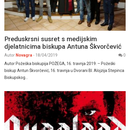
Preduskrsni susret s medijskim
djelatnicima biskupa Antuna Škvorčević
Autor
Novagra
-
18/04/2019
0
Autor Požeška biskupija POŽEGA, 16. travnja 2019. – Požeški
biskup Antun Škvorčević, 16. travnja u Dvorani Bl. Alojzija Stepinca
Biskupskog…