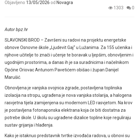
Objavljeno
13/05/2026
od
Novagra
1303
0
Autor bpz.hr
SLAVONSKI BROD – Završeni su radovi na projektu energetske
obnove Osnovne škole „Ljudevit Gaj“ u Lužanima. Za 155 učenika i
njihove učitelje to znači i učenje te boravak u ljepšim, obnovljenim i
ugodnijim prostorima, a danas ih je sa suradnicima i načelnikom
Općine Oriovac Antunom Pavetićem obišao i župan Danijel
Marušić.
Obnovljena je vanjska ovojnica zgrade, postavljena toplinska
izolacija na stropu, ugrađena je nova vanjska stolarija, a halogena
rasvjetna tijela zamijenjena su modernom LED rasvjetom. Na krov
je postavljena fotonaponska elektrana koja će biti dostatna za
potrebe škole. U školu su ugrađene dizalice topline koje reguliraju
sustav grijanja i hlađenja.
Kako je istaknuo predstavnik tvrtke izvođača radova, u obnovi su