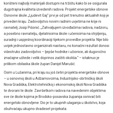
korišteni najbolji materijali dostupni na tržištu kako bi se osigurala
dugotrajna kvaliteta izvedenih radova. Projekt energetske obnove
Osnovne škole „Ljudevit Gaj“ prvi je od pet trenutno aktualnih koji je
priveden kraju. Zadovoljstvo novim radnim uvjetima ne krije ni
ravnatelj Josip Pišonić. „Zahvaljujem izvođačima radova, nadzoru,
a posebno ravnatelju, djelatnicima škole i učenicima na strpljenju,
suradnji i uspješnoj koordinaciji tijekom provedbe projekta. Nije bilo
uvijek jednostavno organizirati nastavu, no konačni rezultat donosi
višestruko zadovoljstvo – ljepše hodnike i učionice, ali dugoročno
značajne uštede i velik doprinos zaštiti okoliša.“ – istaknuo je
prilikom obilaska škole župan Danijel Marušić.
Osim u Lužanima, pri kraju su još četiri projekta energetske obnove
– u osnovnoj školi u Adžamovcima, Industrijsko-obrtničkoj školi
Nova Gradiška, Elektrotehničkoj i ekonomskoj školi Nova Gradiška
te dvorani te škole. Završetkom radova na navedenim objektima
sve će škole kojima je Brodsko-posavska županija osnivač biti
energetski obnovljene. Dio je to ukupnih ulaganja u školstvo, koja
obuhvaćaju ukupno dvadeset projekata.