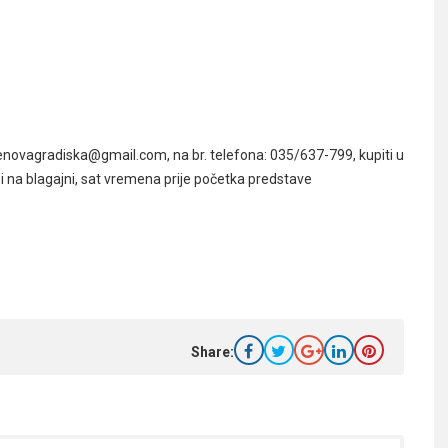
novagradiska@gmail.com, na br. telefona: 035/637-799, kupiti u
 na blagajni, sat vremena prije početka predstave
Share: