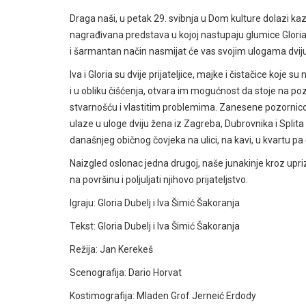
Draga naši, u petak 29. svibnja u Dom kulture dolazi kaz
nagrađivana predstava u kojoj nastupaju glumice Gloria 
i šarmantan način nasmijat će vas svojim ulogama dviju
Iva i Gloria su dvije prijateljice, majke i čistačice koje
i u obliku čišćenja, otvara im mogućnost da stoje na poz
stvarnošću i vlastitim problemima. Zanesene pozornicom
ulaze u uloge dviju žena iz Zagreba, Dubrovnika i Split
današnjeg običnog čovjeka na ulici, na kavi, u kvartu pa čak
Naizgled oslonac jedna drugoj, naše junakinje kroz upriz
na površinu i poljuljati njihovo prijateljstvo.
Igraju: Gloria Dubelj i Iva Šimić Šakoranja
Tekst: Gloria Dubelj i Iva Šimić Šakoranja
Režija: Jan Kerekeš
Scenografija: Dario Horvat
Kostimografija: Mladen Grof Jerneić Erdody