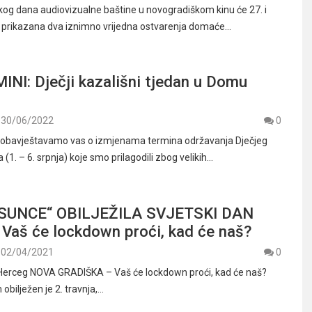
g dana audiovizualne baštine u novogradiškom kinu će 27. i
ti prikazana dva iznimno vrijedna ostvarenja domaće…
NI: Dječji kazališni tjedan u Domu
30/06/2022
0
ji, obavještavamo vas o izmjenama termina održavanja Dječjeg
 (1. – 6. srpnja) koje smo prilagodili zbog velikih…
SUNCE“ OBILJEŽILA SVJETSKI DAN
Vaš će lockdown proći, kad će naš?
02/04/2021
0
 Herceg NOVA GRADIŠKA – Vaš će lockdown proći, kad će naš?
bilježen je 2. travnja,…