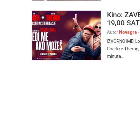
Kino: ZAV
19,00 SA
Autor
Novagra
-
IZVORNO IME: Lo
Charlize Theron
minuta…