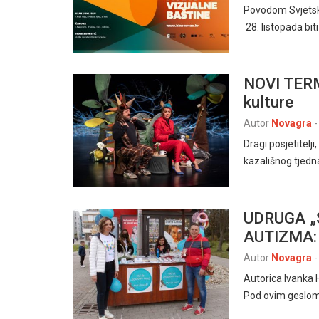
Povodom Svjetsko
28. listopada bi
NOVI TERMI
kulture
Autor
Novagra
-
Dragi posjetitel
kazališnog tjedna
UDRUGA „
AUTIZMA: 
Autor
Novagra
-
Autorica Ivanka
Pod ovim geslom o