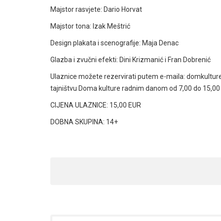
Majstor rasvjete: Dario Horvat
Majstor tona: Izak Meštrić
Design plakata i scenografije: Maja Denac
Glazba i zvučni efekti: Dini Krizmanić i Fran Dobrenić
Ulaznice možete rezervirati putem e-maila: domkulture
tajništvu Doma kulture radnim danom od 7,00 do 15,00 i
CIJENA ULAZNICE: 15,00 EUR
DOBNA SKUPINA: 14+