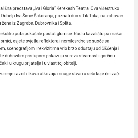
ališna predstava „Iva i Gloria“ Kerekesh Teatra. Ova višestruko
Dubelj i Iva Šimić Šakoranja, poznati duo s Tik Toka, na zabavan
 žena iz Zagreba, Dubrovnika i Splita.
 su nekoliko puta pokušale postat glumice. Rad u kazalištu pa makar
ornici, osjete svjetla reflektora i nemilosrdno se suoče sa
, scenografijom i rekvizitima vrlo brzo odustaju od čišćenja i
a te duhovitim pristupom prikazuju surovu stvarnost i gorčinu
 i u krugu prijatelja i u vlastitoj obitelji.
orenje raznih likova otkrivaju mnoge stvari o sebi koje će izaći