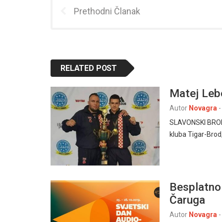
Prethodni Članak
RELATED POST
Matej Lebo
Autor
Novagra
-
SLAVONSKI BROD, 
kluba Tigar-Brod
Besplatno 
Čaruga
Autor
Novagra
-