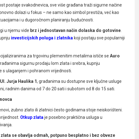
ost postaje svakodnevica, sve više građana traži sigurne načine
ponovno dolazi u fokus – ne samo kao simbol prestiža, već kao
situacijama i u dugoročnom planiranju budućnosti.
ugi u njemu vide
brz i jednostavan način dolaska do gotovine
.
 kupnju
investicijskih poluga i zlatnika
koji postaju sve popularniji
ijaliziranima za trgovinu plemenitim metalima ističe se
Auro
rađanima sigurnu prodaju lom zlata i srebra, kupnju
e s ulaganjem i pohranom vrijednosti.
Ul. Jurja Haulika 1
, građanima su dostupne sve ključne usluge
i, radnim danima od 7 do 20 sati i subotom od 8 do 15 sati.
r novca
stenovi, zubno zlato ili zlatnici često godinama stoje neiskorišteni.
rijednost.
Otkup zlata
je posebno praktična usluga u
ivanja.
 zlata se obavlja odmah, potpuno besplatno i bez obveze