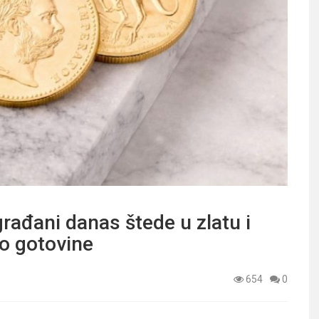
građani danas štede u zlatu i
do gotovine
654
0