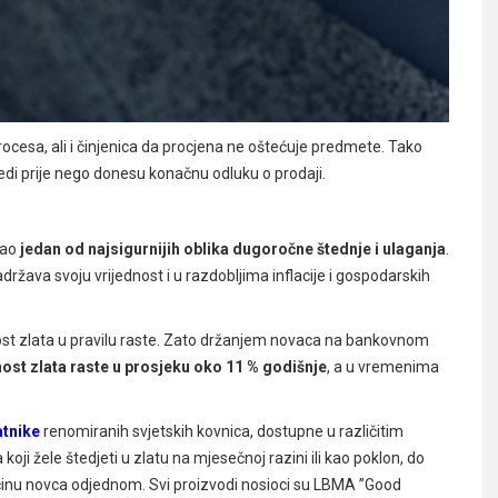
cesa, ali i činjenica da procjena ne oštećuje predmete. Tako
ijedi prije nego donesu konačnu odluku o prodaji.
ao
jedan od najsigurnijih oblika dugoročne štednje i ulaganja
.
adržava svoju vrijednost i u razdobljima inflacije i gospodarskih
ednost zlata u pravilu raste. Zato držanjem novaca na bankovnom
nost zlata raste u prosjeku oko 11 % godišnje
, a u vremenima
atnike
renomiranih svjetskih kovnica, dostupne u različitim
i žele štedjeti u zlatu na mjesečnoj razini ili kao poklon, do
ličinu novca odjednom. Svi proizvodi nosioci su LBMA ”Good