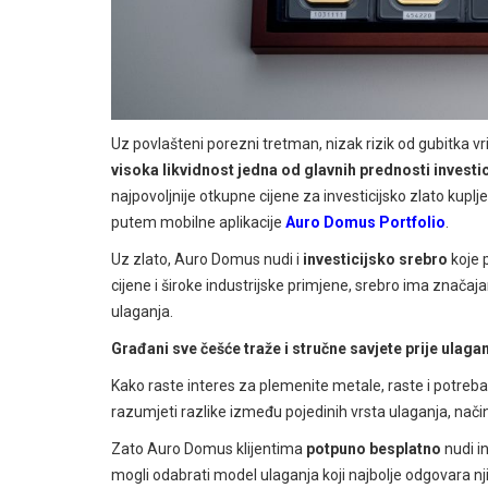
Uz povlašteni porezni tretman, nizak rizik od gubitka vr
visoka likvidnost jedna od glavnih prednosti investi
najpovoljnije otkupne cijene za investicijsko zlato k
putem mobilne aplikacije
Auro Domus Portfolio
.
Uz zlato, Auro Domus nudi i
investicijsko srebro
koje 
cijene i široke industrijske primjene, srebro ima značaja
ulaganja.
Građani sve češće traže i stručne savjete prije ulaga
Kako raste interes za plemenite metale, raste i potreba
razumjeti razlike između pojedinih vrsta ulaganja, nači
Zato Auro Domus klijentima
potpuno besplatno
nudi i
mogli odabrati model ulaganja koji najbolje odgovara n