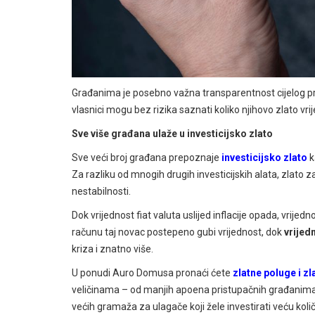
Građanima je posebno važna transparentnost cijelog pro
vlasnici mogu bez rizika saznati koliko njihovo zlato vr
Sve više građana ulaže u investicijsko zlato
Sve veći broj građana prepoznaje
investicijsko zlato
k
Za razliku od mnogih drugih investicijskih alata, zlato z
nestabilnosti.
Dok vrijednost fiat valuta uslijed inflacije opada, vrij
računu taj novac postepeno gubi vrijednost, dok
vrijed
kriza i znatno više.
U ponudi Auro Domusa pronaći ćete
zlatne poluge i zl
veličinama – od manjih apoena pristupačnih građanima koj
većih gramaža za ulagače koji žele investirati veću ko