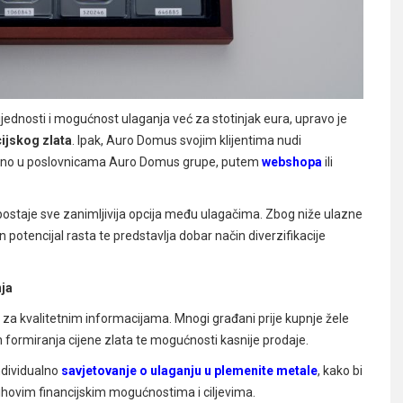
ijednosti i mogućnost ulaganja već za stotinjak eura, upravo je
cijskog zlata
. Ipak, Auro Domus svojim klijentima nudi
upljeno u poslovnicama Auro Domus grupe, putem
webshopa
ili
postaje sve zanimljivija opcija među ulagačima. Zbog niže ulazne
n potencijal rasta te predstavlja dobar način diverzifikacije
nja
 za kvalitetnim informacijama. Mnogi građani prije kupnje žele
n formiranja cijene zlata te mogućnosti kasnije prodaje.
ndividualno
savjetovanje o ulaganju u plemenite metale
, kako bi
jihovim financijskim mogućnostima i ciljevima.