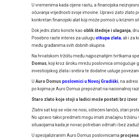
U vremenima kada cijene rastu, a financijska neizvjesn
očuvanja vrijednosti svoje imovine. Upravo zato zlato 
konkretan financijski alat koji može pomoći u kriznim 
Dok jedni zlato koriste kao
oblik štednje i ulaganja
, dr
Posebno raste interes za uslugu
otkupa zlata
, ali i za
među građanima svih dobnih skupina.
Na hrvatskom tržištu među najpoznatijim tvrtkama spec
Domus
, koji kroz široku mrežu poslovnica omogućuje g
investicijskog zlata i srebra te dodatne usluge povezan
U
Auro Domus
poslovnici u Novoj Gradiški
, na adresi
po kojima je Auro Domus prepoznat na nacionalnoj razin
Staro zlato koje stoji u ladici može postati brz izvo
Zlatni sat koji se više ne nosi, oštećeni lančići, stari pr
No upravo takvi predmeti mogu imati značajnu tržišnu v
situacijama kada je novac potreban odmah i bez zaduž
U specijaliziranim Auro Domus poslovnicama
procjena