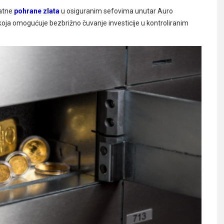
atne
pohrane zlata
u osiguranim sefovima unutar Auro
koja omogućuje bezbrižno čuvanje investicije u kontroliranim