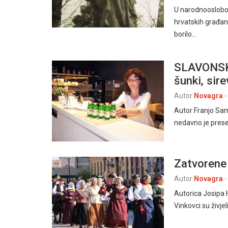
U narodnooslobod
hrvatskih građan
borilo…
SLAVONSKI
šunki, sire
Autor
Novagra
-
Autor Franjo Sa
nedavno je preseli
Zatvorene 
Autor
Novagra
-
Autorica Josipa 
Vinkovci su živje