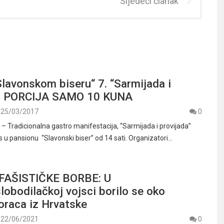
Sljedeći članak
lavonskom biseru“ 7. “Sarmijada i
”: PORCIJA SAMO 10 KUNA
25/03/2017
0
Tradicionalna gastro manifestacija, “Sarmijada i provijada”
 u pansionu “Slavonski biser” od 14 sati. Organizatori…
FAŠISTIČKE BORBE: U
obodilačkoj vojsci borilo se oko
oraca iz Hrvatske
22/06/2021
0