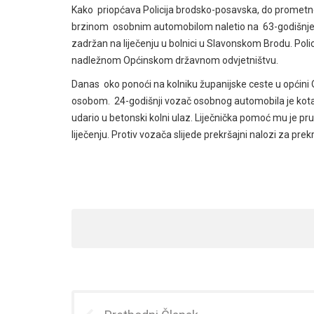
Kako priopćava Policija brodsko-posavska, do prometne
brzinom osobnim automobilom naletio na 63-godišnjeg p
zadržan na liječenju u bolnici u Slavonskom Brodu. Poli
nadležnom Općinskom državnom odvjetništvu.
Danas oko ponoći na kolniku županijske ceste u općini
osobom. 24-godišnji vozač osobnog automobila je kotač
udario u betonski kolni ulaz. Liječnička pomoć mu je pru
liječenju. Protiv vozača slijede prekršajni nalozi za pr