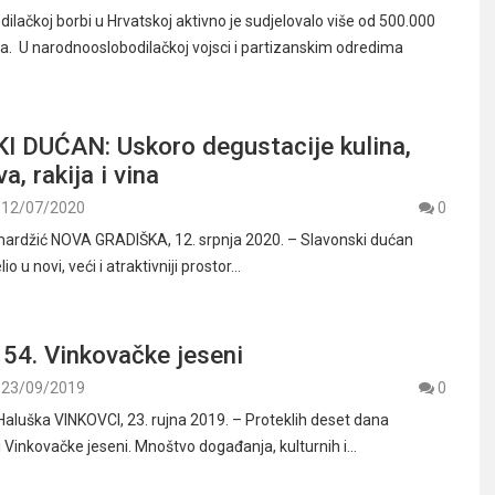
ilačkoj borbi u Hrvatskoj aktivno je sudjelovalo više od 500.000
a. U narodnooslobodilačkoj vojsci i partizanskim odredima
 DUĆAN: Uskoro degustacije kulina,
va, rakija i vina
12/07/2020
0
mardžić NOVA GRADIŠKA, 12. srpnja 2020. – Slavonski dućan
o u novi, veći i atraktivniji prostor…
54. Vinkovačke jeseni
23/09/2019
0
Haluška VINKOVCI, 23. rujna 2019. – Proteklih deset dana
li Vinkovačke jeseni. Mnoštvo događanja, kulturnih i…