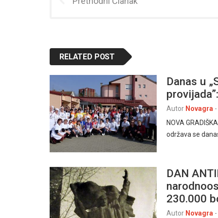
Prethodni Članak
RELATED POST
Danas u „S
provijada
Autor
Novagra
-
NOVA GRADIŠKA – 
održava se danas
DAN ANTI
narodnoosl
230.000 b
Autor
Novagra
-