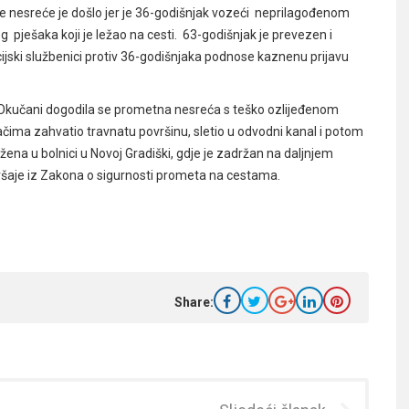
 nesreće je došlo jer je 36-godišnjak vozeći neprilagođenom
ješaka koji je ležao na cesti. 63-godišnjak je prevezen i
cijski službenici protiv 36-godišnjaka podnose kaznenu prijavu
 Okučani dogodila se prometna nesreća s teško ozlijeđenom
ima zahvatio travnatu površinu, sletio u odvodni kanal i potom
žena u bolnici u Novoj Gradiški, gdje je zadržan na daljnjem
ekršaje iz Zakona o sigurnosti prometa na cestama.
Share: