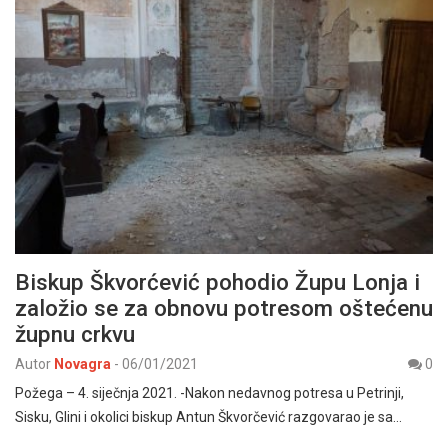
Biskup Škvorćević pohodio Župu Lonja i
založio se za obnovu potresom oštećenu
župnu crkvu
Autor
Novagra
-
06/01/2021
0
Požega – 4. siječnja 2021. -Nakon nedavnog potresa u Petrinji,
Sisku, Glini i okolici biskup Antun Škvorčević razgovarao je sa…