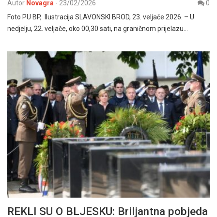
Autor
Novagra
-
23/02/2026
0
Foto PU BP, Ilustracija SLAVONSKI BROD, 23. veljače 2026. – U
nedjelju, 22. veljače, oko 00,30 sati, na graničnom prijelazu…
REKLI SU O BLJESKU: Briljantna pobjeda