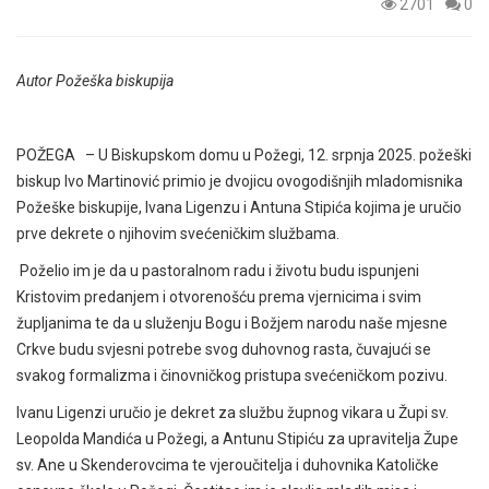
2701
0
Autor Požeška biskupija
POŽEGA – U Biskupskom domu u Požegi, 12. srpnja 2025. požeški
biskup Ivo Martinović primio je dvojicu ovogodišnjih mladomisnika
Požeške biskupije, Ivana Ligenzu i Antuna Stipića kojima je uručio
prve dekrete o njihovim svećeničkim službama.
Poželio im je da u pastoralnom radu i životu budu ispunjeni
Kristovim predanjem i otvorenošću prema vjernicima i svim
župljanima te da u služenju Bogu i Božjem narodu naše mjesne
Crkve budu svjesni potrebe svog duhovnog rasta, čuvajući se
svakog formalizma i činovničkog pristupa svećeničkom pozivu.
Ivanu Ligenzi uručio je dekret za službu župnog vikara u Župi sv.
Leopolda Mandića u Požegi, a Antunu Stipiću za upravitelja Župe
sv. Ane u Skenderovcima te vjeroučitelja i duhovnika Katoličke