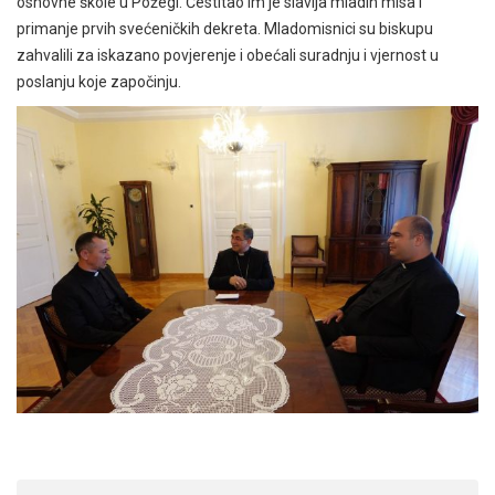
osnovne škole u Požegi. Čestitao im je slavlja mladih misa i
primanje prvih svećeničkih dekreta. Mladomisnici su biskupu
zahvalili za iskazano povjerenje i obećali suradnju i vjernost u
poslanju koje započinju.