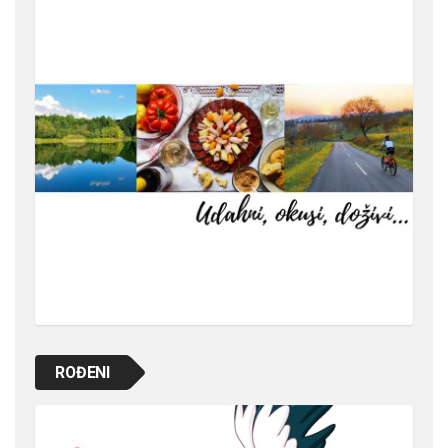
ROĐENI