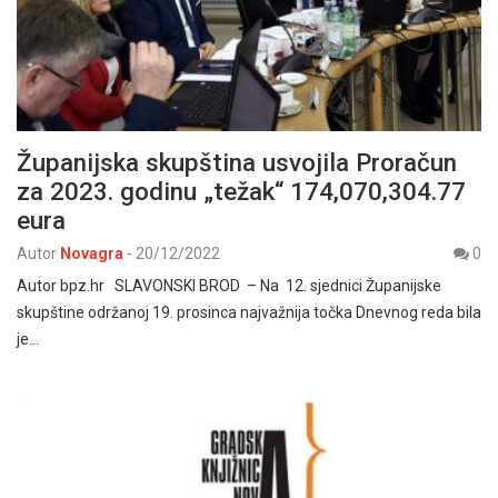
Županijska skupština usvojila Proračun
za 2023. godinu „težak“ 174,070,304.77
eura
Autor
Novagra
-
20/12/2022
0
Autor bpz.hr SLAVONSKI BROD – Na 12. sjednici Županijske
skupštine održanoj 19. prosinca najvažnija točka Dnevnog reda bila
je…