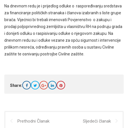
Na dnevnom redu je i prijedlog odluke o raspoređivanju sredstava
za financiranje političkih stranaka i članova izabranih s liste grupe
birača. Vijećnici bi trebali imenovati Povjerenstvo o zakupu i
prodaji poljoprivrednog zemljišta u vlasništvu RH na podruju grada
i donijeti odluku o raspisivanju odluke o njegovom zakupu. Na
dnevnom redu su i odluke vezane za opću sigurnost i intervencije
prilikom nesreća, određivanju pravnih osoba u sustavu Civilne
zaštite te osnivanju postrojbe Civilne zaštite.
Share:
Prethodni Članak
Sljedeći članak