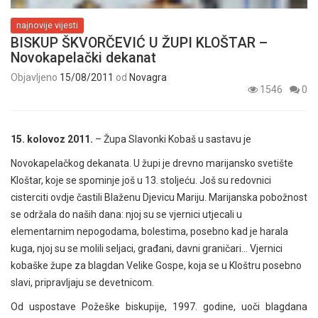
najnovije vijesti
BISKUP ŠKVORČEVIĆ U ŽUPI KLOŠTAR –
Novokapelački dekanat
Objavljeno
15/08/2011
od
Novagra
1546
0
15. kolovoz 2011.
– Župa Slavonki Kobaš u sastavu je
Novokapelačkog dekanata. U župi je drevno marijansko svetište
Kloštar, koje se spominje još u 13. stoljeću. Još su redovnici
cisterciti ovdje častili Blaženu Djevicu Mariju. Marijanska pobožnost
se održala do naših dana: njoj su se vjernici utjecali u
elementarnim nepogodama, bolestima, posebno kad je harala
kuga, njoj su se molili seljaci, građani, davni graničari… Vjernici
kobaške župe za blagdan Velike Gospe, koja se u Kloštru posebno
slavi, pripravljaju se devetnicom.
Od uspostave Požeške biskupije, 1997. godine, uoči blagdana