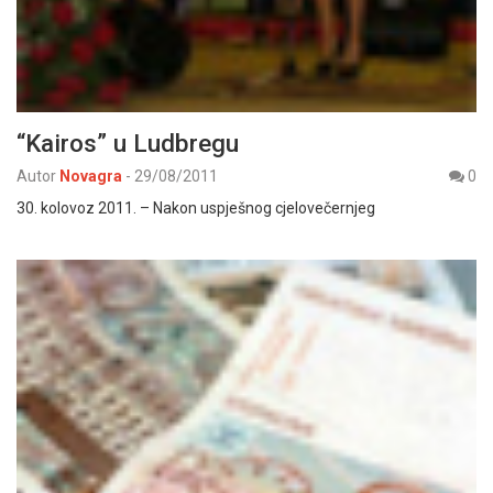
“Kairos” u Ludbregu
Autor
Novagra
-
29/08/2011
0
30. kolovoz 2011. – Nakon uspješnog cjelovečernjeg