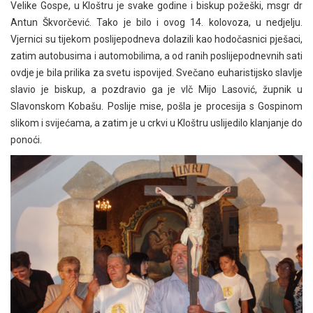
Velike Gospe, u Kloštru je svake godine i biskup požeški, msgr dr
Antun Škvorčević. Tako je bilo i ovog 14. kolovoza, u nedjelju.
Vjernici su tijekom poslijepodneva dolazili kao hodočasnici pješaci,
zatim autobusima i automobilima, a od ranih poslijepodnevnih sati
ovdje je bila prilika za svetu ispovijed. Svečano euharistijsko slavlje
slavio je biskup, a pozdravio ga je vlč Mijo Lasović, župnik u
Slavonskom Kobašu. Poslije mise, pošla je procesija s Gospinom
slikom i svijećama, a zatim je u crkvi u Kloštru uslijedilo klanjanje do
ponoći.