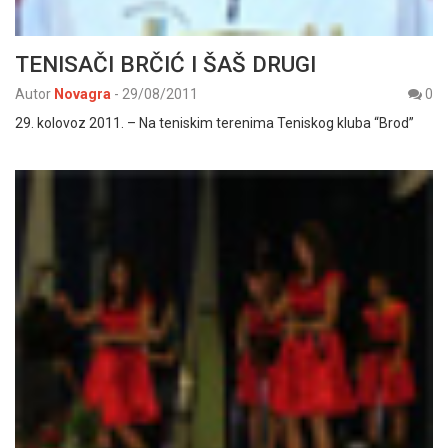
TENISAČI BRČIĆ I ŠAŠ DRUGI
Autor
Novagra
-
29/08/2011
0
29. kolovoz 2011. – Na teniskim terenima Teniskog kluba “Brod”