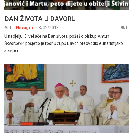
DAN ŽIVOTA U DAVORU
Autor
Novagra
-
03/02/2013
0
U nedjelju, 3. veljače na Dan života, požeški biskup Antun
Škvorčević posjetio je rodnu župu Davor, predvodio euharistijsko
slavlje i…