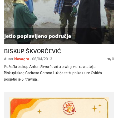
BISKUP ŠKVORČEVIĆ
Autor
Novagra
-
08/04/2013
0
Požeški biskup Antun Škvorčević u pratnji v.d. ravnatelja
Biskupijskog Caritasa Gorana Lukića te župnika Đure Cvitića
posjetio je 6. travnja…