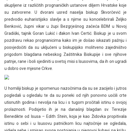
skupljene iz različitih prognaničkih ustanove diljem Hrvatske koje
su zatvorene. U dvorani usred naselja biskup Škvorčević je
predvodio euharistijsko slavlje a s njime su koncelebrirali Željko
Benković, župni vikar u župi Bezgrješnog začeća BDM u Novoj
Gradiški, tajnik Goran Lukić i đakon Ivan Certić. Biskup je u svom
pozdravu rekao prognanicima kako im je došao iskazati pažnju i
posvjedočiti da su uključeni u biskupijsko molitveno zajedništvo
prigodom blagdana nebeskog Zaštitnika Biskupije i sve njihove
patnje, rane i boli sjediniti u svetoj misi s Isusovima, da ih on ugradi
u dobro ove mjesne Crkve.
U homiliji biskup je spomenuo nazočnima da su se zacijelo i jutros
pogledali u ogledalu te da su poneki od njih ponovno uočili crte
utisnutih godina i nevolja na licu i s tugom pročitali istinu o svojoj
prolaznosti. Podsjetio ih je na današnji blagdan sv. Terezije
Benedikte od Isusa – Edith Stein, koja je kao Židovka propitivala
istinu o sebi i u Isusovu patničkom licu najtočnije se ogledala,
vidjela sebe i smisao svoga postojanja u njegovoj ljubavi na križu,