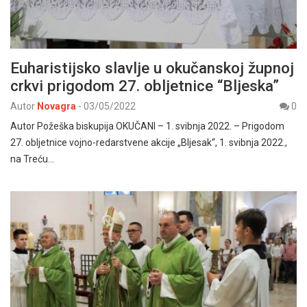
Euharistijsko slavlje u okučanskoj župnoj
crkvi prigodom 27. obljetnice “Bljeska”
Autor
Novagra
-
03/05/2022
0
Autor Požeška biskupija OKUČANI – 1. svibnja 2022. – Prigodom
27. obljetnice vojno-redarstvene akcije „Bljesak“, 1. svibnja 2022.,
na Treću…