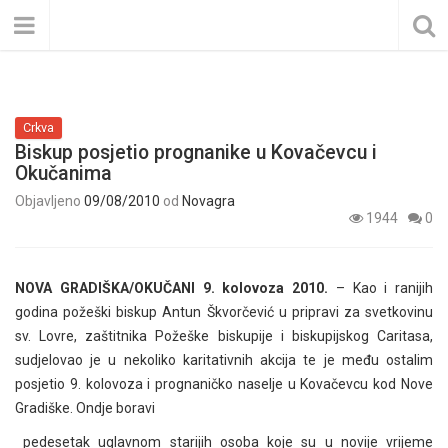
Crkva
Biskup posjetio prognanike u Kovačevcu i
Okučanima
Objavljeno
09/08/2010
od
Novagra
1944
0
NOVA GRADIŠKA/OKUČANI 9. kolovoza 2010.
– Kao i ranijih
godina požeški biskup Antun Škvorčević u pripravi za svetkovinu
sv. Lovre, zaštitnika Požeške biskupije i biskupijskog Caritasa,
sudjelovao je u nekoliko karitativnih akcija te je među ostalim
posjetio 9. kolovoza i prognaničko naselje u Kovačevcu kod Nove
Gradiške. Ondje boravi
pedesetak uglavnom starijih osoba koje su u novije vrijeme