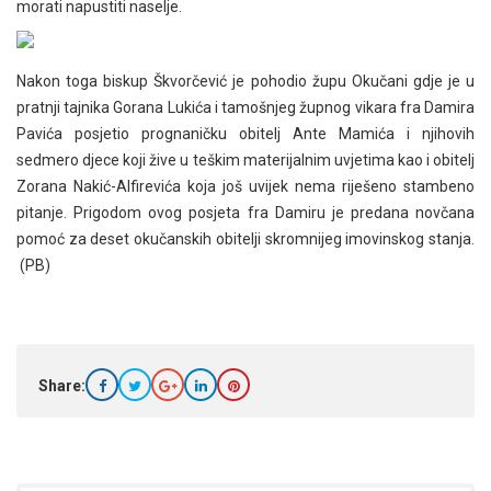
morati napustiti naselje.
Nakon toga biskup Škvorčević je pohodio župu Okučani gdje je u
pratnji tajnika Gorana Lukića i tamošnjeg župnog vikara fra Damira
Pavića posjetio prognaničku obitelj Ante Mamića i njihovih
sedmero djece koji žive u teškim materijalnim uvjetima kao i obitelj
Zorana Nakić-Alfirevića koja još uvijek nema riješeno stambeno
pitanje. Prigodom ovog posjeta fra Damiru je predana novčana
pomoć za deset okučanskih obitelji skromnijeg imovinskog stanja.
(PB)
Share: