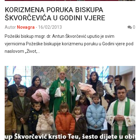
KORIZMENA PORUKA BISKUPA
ŠKVORČEVIĆA U GODINI VJERE
Autor
Novagra
-
16/02/2013
0
Požeški biskup msgr. dr. Antun Škvorčević uputio je svim
vjernicima Požeške biskupije korizmenu poruku u Godini vjere pod
naslovom „Život,…