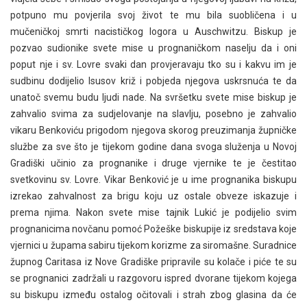
potpuno mu povjerila svoj život te mu bila suobličena i u
mučeničkoj smrti nacističkog logora u Auschwitzu. Biskup je
pozvao sudionike svete mise u prognaničkom naselju da i oni
poput nje i sv. Lovre svaki dan provjeravaju tko su i kakvu im je
sudbinu dodijelio Isusov križ i pobjeda njegova uskrsnuća te da
unatoč svemu budu ljudi nade. Na svršetku svete mise biskup je
zahvalio svima za sudjelovanje na slavlju, posebno je zahvalio
vikaru Benkoviću prigodom njegova skorog preuzimanja župničke
službe za sve što je tijekom godine dana svoga služenja u Novoj
Gradiški učinio za prognanike i druge vjernike te je čestitao
svetkovinu sv. Lovre. Vikar Benković je u ime prognanika biskupu
izrekao zahvalnost za brigu koju uz ostale obveze iskazuje i
prema njima. Nakon svete mise tajnik Lukić je podijelio svim
prognanicima novčanu pomoć Požeške biskupije iz sredstava koje
vjernici u župama sabiru tijekom korizme za siromašne. Suradnice
župnog Caritasa iz Nove Gradiške pripravile su kolače i piće te su
se prognanici zadržali u razgovoru ispred dvorane tijekom kojega
su biskupu između ostalog očitovali i strah zbog glasina da će