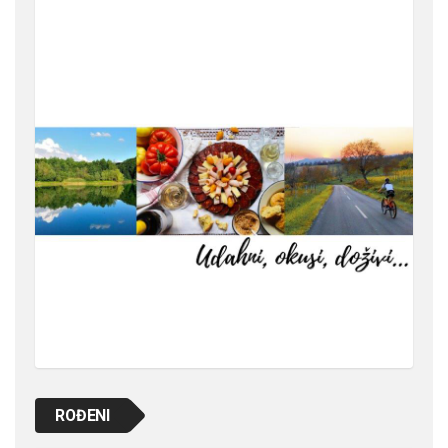
ROĐENI