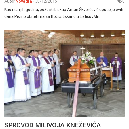
Autor
Novagra
-
30/12/2015
0
Kao i ranijih godina, požeški biskup Antun Škvorčević uputio je ovih
dana Pismo obiteljima za Božić, tiskano u Listiću „Mir…
SPROVOD MILIVOJA KNEŽEVIĆA