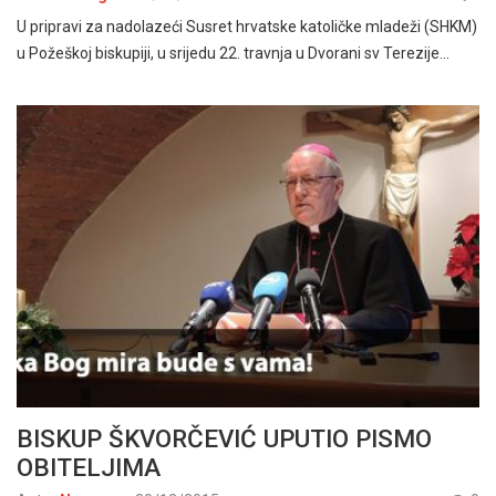
U pripravi za nadolazeći Susret hrvatske katoličke mladeži (SHKM)
u Požeškoj biskupiji, u srijedu 22. travnja u Dvorani sv Terezije…
BISKUP ŠKVORČEVIĆ UPUTIO PISMO
OBITELJIMA