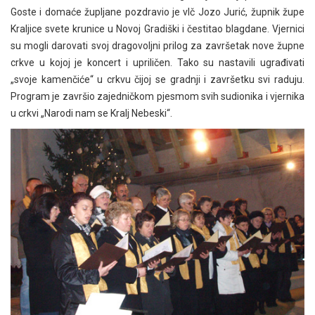
Goste i domaće župljane pozdravio je vlč Jozo Jurić, župnik župe
Kraljice svete krunice u Novoj Gradiški i čestitao blagdane. Vjernici
su mogli darovati svoj dragovoljni prilog za završetak nove župne
crkve u kojoj je koncert i upriličen. Tako su nastavili ugrađivati
„svoje kamenčiće“ u crkvu čijoj se gradnji i završetku svi raduju.
Program je završio zajedničkom pjesmom svih sudionika i vjernika
u crkvi „Narodi nam se Kralj Nebeski“.