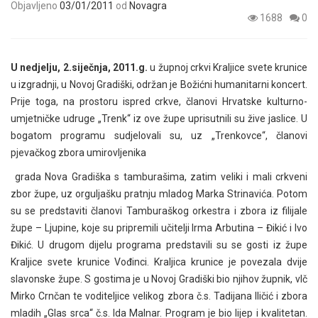
Objavljeno
03/01/2011
od
Novagra
1688
0
U nedjelju, 2.siječnja, 2011.g.
u župnoj crkvi Kraljice svete krunice
u izgradnji, u Novoj Gradiški, održan je Božićni humanitarni koncert.
Prije toga, na prostoru ispred crkve, članovi Hrvatske kulturno-
umjetničke udruge „Trenk“ iz ove župe uprisutnili su žive jaslice. U
bogatom programu sudjelovali su, uz „Trenkovce“, članovi
pjevačkog zbora umirovljenika
grada Nova Gradiška s tamburašima, zatim veliki i mali crkveni
zbor župe, uz orguljašku pratnju mladog Marka Strinavića. Potom
su se predstaviti članovi Tamburaškog orkestra i zbora iz filijale
župe – Ljupine, koje su pripremili učitelji Irma Arbutina – Đikić i Ivo
Đikić. U drugom dijelu programa predstavili su se gosti iz župe
Kraljice svete krunice Vođinci. Kraljica krunice je povezala dvije
slavonske župe. S gostima je u Novoj Gradiški bio njihov župnik, vlč
Mirko Crnčan te voditeljice velikog zbora č.s. Tadijana Iličić i zbora
mladih „Glas srca“ č.s. Ida Malnar. Program je bio lijep i kvalitetan.