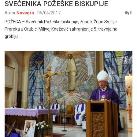
SVEĆENIKA POŽEŠKE BISKUPIJE
Autor
Novagra
-
06/04/2017
0
POŽEGA – Svećenik Požeške biskupije, župnik Župe Sv. Ilije
Proroka u Orubici Milivoj Knežević sahranjen je 5. travnja na
groblju…