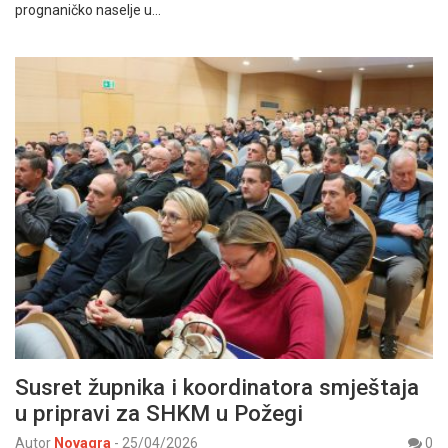
prognaničko naselje u…
Susret župnika i koordinatora smještaja
u pripravi za SHKM u Požegi
Autor
Novagra
-
25/04/2026
0