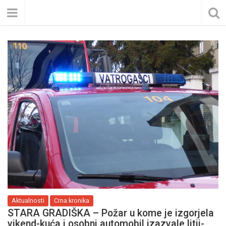
Aktualnosti
Crna kronika
STARA GRADIŠKA – Požar u kome je izgorjela
vikend-kuća i osobni automobil izazvale litij-