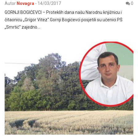
Autor
Novagra
-
14/03/2017
0
GORNJI BOGIĆEVCI – Proteklih dana našu Narodnu knjižnicu i
čitaonicu „Grigor Vitez“ Gornji Bogićevci posjetili su učenici PŠ
„Smrtić“ zajedno…