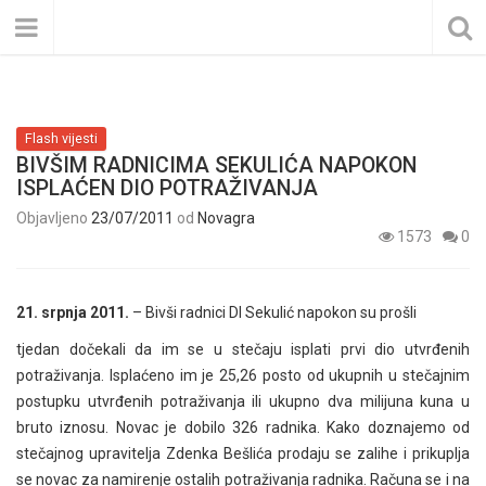
Flash vijesti
BIVŠIM RADNICIMA SEKULIĆA NAPOKON
ISPLAĆEN DIO POTRAŽIVANJA
Objavljeno
23/07/2011
od
Novagra
1573
0
21. srpnja 2011.
– Bivši radnici DI Sekulić napokon su prošli
tjedan dočekali da im se u stečaju isplati prvi dio utvrđenih
potraživanja. Isplaćeno im je 25,26 posto od ukupnih u stečajnim
postupku utvrđenih potraživanja ili ukupno dva milijuna kuna u
bruto iznosu. Novac je dobilo 326 radnika. Kako doznajemo od
stečajnog upravitelja Zdenka Bešlića prodaju se zalihe i prikuplja
se novac za namirenje ostalih potraživanja radnika. Računa se i na