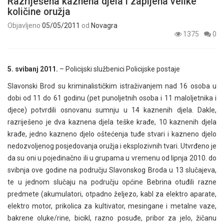
Razriješena kaznena djela i zapljena velike
količine oružja
Objavljeno
05/05/2011
od
Novagra
1375
0
5. svibanj 2011.
– Policijski službenici Policijske postaje
Slavonski Brod su kriminalističkim istraživanjem nad 16 osoba u
dobi od 11 do 61 godinu (pet punoljetnih osoba i 11 maloljetnika i
djece) potvrdili osnovanu sumnju u 14 kaznenih djela. Dakle,
razriješeno je dva kaznena djela teške krađe, 10 kaznenih djela
krađe, jedno kazneno djelo oštećenja tuđe stvari i kazneno djelo
nedozvoljenog posjedovanja oružja i eksplozivnih tvari. Utvrđeno je
da su oni u pojedinačno ili u grupama u vremenu od lipnja 2010. do
svibnja ove godine na području Slavonskog Broda u 13 slučajeva,
te u jednom slučaju na području općine Bebrina otuđili razne
predmete (akumulatori, otpadno željezo, kabl za elektro aparate,
elektro motor, prikolica za kultivator, mesingane i metalne vaze,
bakrene oluke/rine, bicikl, razno posuđe, pribor za jelo, žičanu