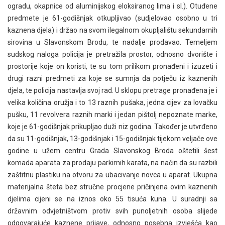
ogradu, okapnice od aluminijskog eloksiranog lima i sl.). Otuđene
predmete je 61-godišnjak otkupljivao (sudjelovao osobno u tri
kaznena djela) i držao na svom ilegalnom okupljalištu sekundarnih
sirovina u Slavonskom Brodu, te nadalje prodavao. Temeljem
sudskog naloga policija je pretražila prostor, odnosno dvorište i
prostorije koje on koristi, te su tom prilikom pronađeni i izuzeti i
drugi razni predmeti za koje se sumnja da potječu iz kaznenih
djela, te policija nastavlja svoj rad. U sklopu pretrage pronađena je i
velika količina oružja i to 13 raznih pušaka, jedna cijev za lovačku
pušku, 11 revolvera raznih marki i jedan pištolj nepoznate marke,
koje je 61-godišnjak prikupljao duži niz godina. Također je utvrđeno
da su 11-godišnjak, 13-godišnjak i 15-godišnjak tijekom veljače ove
godine u užem centru Grada Slavonskog Broda oštetili šest
komada aparata za prodaju parkirnih karata, na način da su razbili
zaštitnu plastiku na otvoru za ubacivanje novca u aparat. Ukupna
materijalna šteta bez stručne procjene pričinjena ovim kaznenih
djelima cijeni se na iznos oko 55 tisuća kuna. U suradnji sa
državnim odvjetništvom protiv svih punoljetnih osoba slijede
odgovarajuće kaznene prijave, odnosno posebna izvješća kao