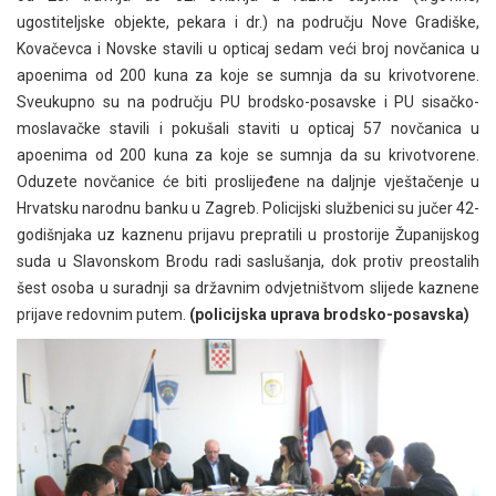
ugostiteljske objekte, pekara i dr.) na području Nove Gradiške,
Kovačevca i Novske stavili u opticaj sedam veći broj novčanica u
apoenima od 200 kuna za koje se sumnja da su krivotvorene.
Sveukupno su na području PU brodsko-posavske i PU sisačko-
moslavačke stavili i pokušali staviti u opticaj 57 novčanica u
apoenima od 200 kuna za koje se sumnja da su krivotvorene.
Oduzete novčanice će biti proslijeđene na daljnje vještačenje u
Hrvatsku narodnu banku u Zagreb. Policijski službenici su jučer 42-
godišnjaka uz kaznenu prijavu prepratili u prostorije Županijskog
suda u Slavonskom Brodu radi saslušanja, dok protiv preostalih
šest osoba u suradnji sa državnim odvjetništvom slijede kaznene
prijave redovnim putem.
(policijska uprava brodsko-posavska)