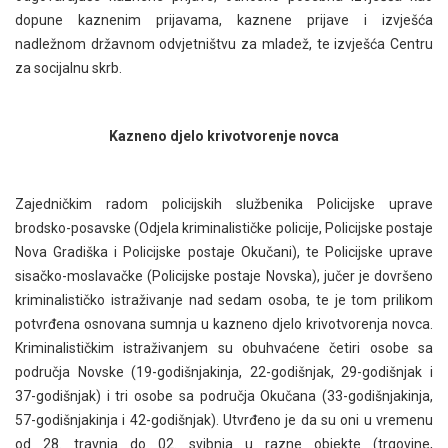
dopune kaznenim prijavama, kaznene prijave i izvješća
nadležnom državnom odvjetništvu za mladež, te izvješća Centru
za socijalnu skrb.
Kazneno djelo krivotvorenje novca
Zajedničkim radom policijskih službenika Policijske uprave
brodsko-posavske (Odjela kriminalističke policije, Policijske postaje
Nova Gradiška i Policijske postaje Okučani), te Policijske uprave
sisačko-moslavačke (Policijske postaje Novska), jučer je dovršeno
kriminalističko istraživanje nad sedam osoba, te je tom prilikom
potvrđena osnovana sumnja u kazneno djelo krivotvorenja novca.
Kriminalističkim istraživanjem su obuhvaćene četiri osobe sa
područja Novske (19-godišnjakinja, 22-godišnjak, 29-godišnjak i
37-godišnjak) i tri osobe sa područja Okučana (33-godišnjakinja,
57-godišnjakinja i 42-godišnjak). Utvrđeno je da su oni u vremenu
od 28. travnja do 02. svibnja u razne objekte (trgovine,