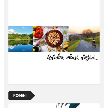
ROĐENI