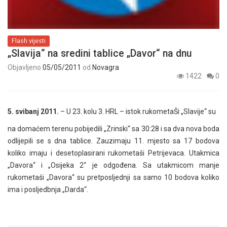
Flash vijesti
„Slavija“ na sredini tablice „Davor“ na dnu
Objavljeno
05/05/2011
od
Novagra
1422
0
5. svibanj 2011.
– U 23. kolu 3. HRL – istok rukometaŠi „Slavije“ su
na domaćem terenu pobijedili „Zrinski“ sa 30:28 i sa dva nova boda
odlijepili se s dna tablice. Zauzimaju 11. mjesto sa 17 bodova
koliko imaju i desetoplasirani rukometaši Petrijevaca. Utakmica
„Davora“ i „Osijeka 2“ je odgođena. Sa utakmicom manje
rukometaši „Davora“ su pretposljednji sa samo 10 bodova koliko
ima i posljedbnja „Darda“.