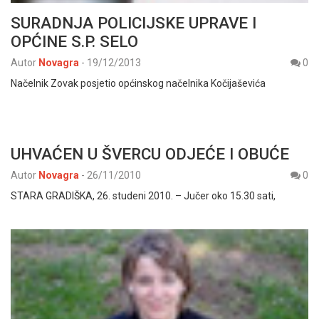
SURADNJA POLICIJSKE UPRAVE I
OPĆINE S.P. SELO
Autor
Novagra
-
19/12/2013
0
Načelnik Zovak posjetio općinskog načelnika Kočijaševića
UHVAĆEN U ŠVERCU ODJEĆE I OBUĆE
Autor
Novagra
-
26/11/2010
0
STARA GRADIŠKA, 26. studeni 2010. – Jučer oko 15.30 sati,