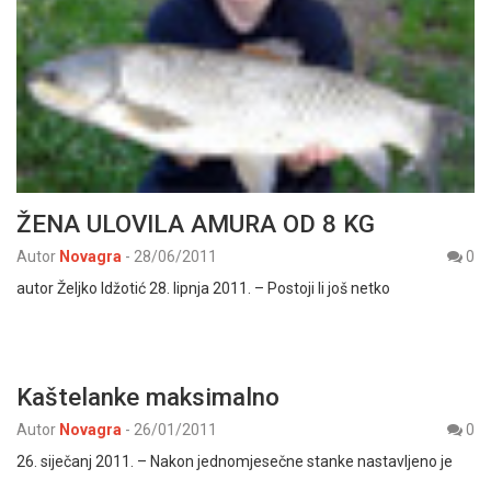
ŽENA ULOVILA AMURA OD 8 KG
Autor
Novagra
-
28/06/2011
0
autor Željko Idžotić 28. lipnja 2011. – Postoji li još netko
Kaštelanke maksimalno
Autor
Novagra
-
26/01/2011
0
26. siječanj 2011. – Nakon jednomjesečne stanke nastavljeno je