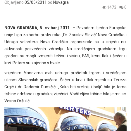
Objavljeno
05/05/2011
od
Novagra
1473
0
NOVA GRADIŠKA, 5. svibanj 2011.
– Povodom tjedna Europske
unije Liga za borbu protiv raka „Dr. Zorislav Slović“ Nova Gradiška i
Udruga volontera Nova Gradiška organizirale su u srijedu niz
aktivnosti posvećenih zdravlju. Na središnjem gradskom trgu
građani su mogli izmjeriti težinu i visinu, BMI, krvni tlak i šećer u
krvi. Potom su zajedno s hvale
vrijednim članovima ovih udruga prošetali trgom i središnjom
ulicom Slavonskih graničara. Šećer u krvi i tlak mjerili su Tereza
Grgić i dr. Radomir Dumičić. „Kako biti sretniji i bolji“ bila je tema
tribine održane u gradskoj vijećnici. Voditeljica tribine bila je mr. sc.
Vesna Oršulić.