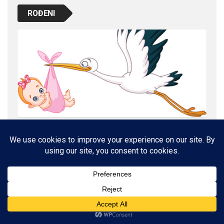
ROĐENI
NAŠE ZDRAVLJE