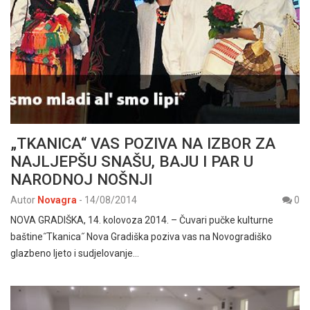
„TKANICA“ VAS POZIVA NA IZBOR ZA
NAJLJEPŠU SNAŠU, BAJU I PAR U
NARODNOJ NOŠNJI
Autor
Novagra
-
14/08/2014
0
NOVA GRADIŠKA, 14. kolovoza 2014. – Čuvari pučke kulturne
baštine˝Tkanica˝ Nova Gradiška poziva vas na Novogradiško
glazbeno ljeto i sudjelovanje…