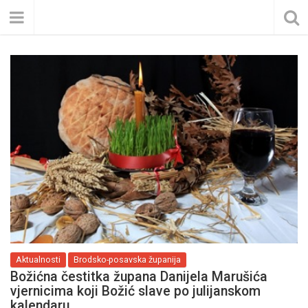
Aktualnosti
Brodsko-posavska županija
Božićna čestitka župana Danijela Marušića
vjernicima koji Božić slave po julijanskom
kalendaru