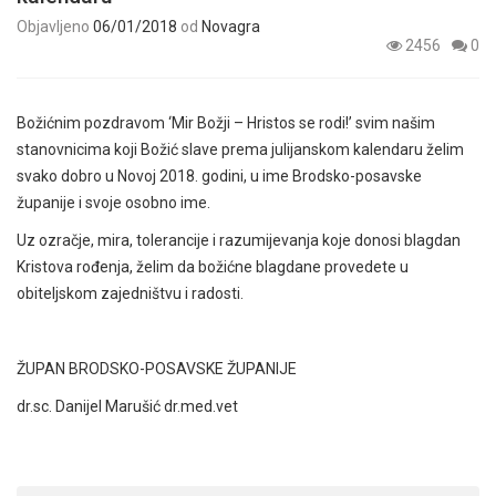
Objavljeno
06/01/2018
od
Novagra
2456
0
Božićnim pozdravom ‘Mir Božji – Hristos se rodi!’ svim našim
stanovnicima koji Božić slave prema julijanskom kalendaru želim
svako dobro u Novoj 2018. godini, u ime Brodsko-posavske
županije i svoje osobno ime.
Uz ozračje, mira, tolerancije i razumijevanja koje donosi blagdan
Kristova rođenja, želim da božićne blagdane provedete u
obiteljskom zajedništvu i radosti.
ŽUPAN BRODSKO-POSAVSKE ŽUPANIJE
dr.sc. Danijel Marušić dr.med.vet