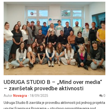
UDRUGA STUDIO B – „Mind over media“
– završetak provedbe aktivnosti
Autor
Novagra
-
18/09/2025
0
Udruga Studio B završila je provedbu aktivnosti još jednog projekta
unutar Erasmus+ Programa – stručnog osposobljavanja pod