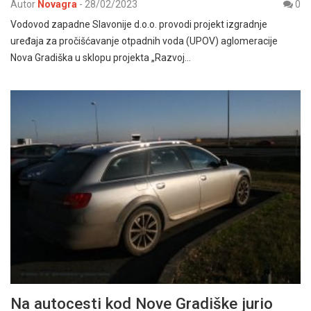
Autor
Novagra
-
28/02/2023
0
Vodovod zapadne Slavonije d.o.o. provodi projekt izgradnje
uređaja za pročišćavanje otpadnih voda (UPOV) aglomeracije
Nova Gradiška u sklopu projekta „Razvoj…
Na autocesti kod Nove Gradiške jurio