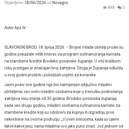
Objavljeno
18/06/2026
od
Novagra
848
0
Autor bpz.hr
SLAVONSKI BROD, 18. lipnja 2026. – Brojne mlade obitelji prošle su
godine pokazale velik interes za program sufinanciranja kamata
na stambene kredite Brodsko-posavske županije. U vrlo kratkom
roku pristigao je značajan broj zahtjeva. Stoga je Županija odlučila
u ovoj godini proširiti i poboljšati uvjete za korisnike.
Javni poziv ove godine nije bio namijenjen isključivo mladim
obiteljima, već svim mladim osobama koje u trenutku podnošenja
zahtjeva nisu starije od 35 godina. Brodsko-posavska županija,
sada već drugu godinu, mladim osobama sufinancira kamate za
stambene kredite koji su odobreni za kupnju ili izgradnju prve
nekretnine na ovome području.
„U ovim trenucima, kada su cijene
takve kakve jesu, nama mladima ovo jako puno znači. Još jednom od