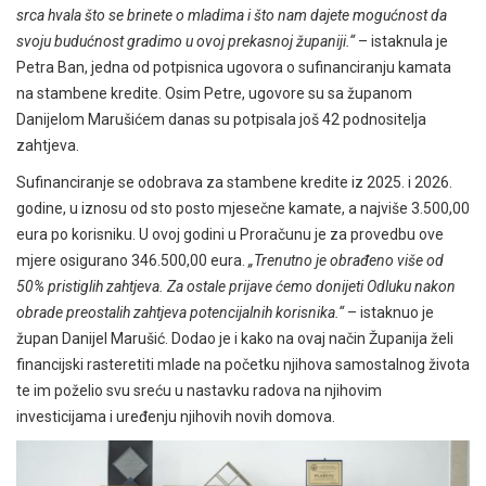
srca hvala što se brinete o mladima i što nam dajete mogućnost da
svoju budućnost gradimo u ovoj prekasnoj županiji.“
– istaknula je
Petra Ban, jedna od potpisnica ugovora o sufinanciranju kamata
na stambene kredite. Osim Petre, ugovore su sa županom
Danijelom Marušićem danas su potpisala još 42 podnositelja
zahtjeva.
Sufinanciranje se odobrava za stambene kredite iz 2025. i 2026.
godine, u iznosu od sto posto mjesečne kamate, a najviše 3.500,00
eura po korisniku. U ovoj godini u Proračunu je za provedbu ove
mjere osigurano 346.500,00 eura.
„Trenutno je obrađeno više od
50% pristiglih zahtjeva. Za ostale prijave ćemo donijeti Odluku nakon
obrade preostalih zahtjeva potencijalnih korisnika.“
– istaknuo je
župan Danijel Marušić. Dodao je i kako na ovaj način Županija želi
financijski rasteretiti mlade na početku njihova samostalnog života
te im poželio svu sreću u nastavku radova na njihovim
investicijama i uređenju njihovih novih domova.