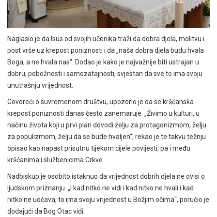
Naglasio je da Isus od svojih učenika traži da dobra djela, molitvu i
post vrše uz krepost poniznosti i da „naša dobra djela budu hvala
Boga, a ne hvala nas“. Dodao je kako je najvažnije biti ustrajan u
dobru, pobožnosti i samozatajnosti, svjestan da sve to ima svoju
unutrašnju vrijednost.
Govoreći o suvremenom društvu, upozorio je da se kršćanska
krepost poniznosti danas često zanemaruje. „Živimo u kulturi, u
načinu života koji u prvi plan dovodi želju za protagonizmom, želju
za populizmom, želju da se bude hvaljen“, rekao je te takvu težnju
opisao kao napast prisutnu tijekom cijele povijesti, pa i među
kršćanima i službenicima Crkve.
Nadbiskup je osobito istaknuo da vrijednost dobrih djela ne ovisi o
ljudskom priznanju. „I kad nitko ne vidi i kad nitko ne hvali i kad
nitko ne uočava, to ima svoju vrijednost u Božjim očima“, poručio je
dodajući da Bog Otac vidi.