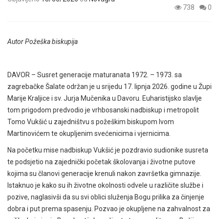
738
0
Autor Požeška biskupija
DAVOR – Susret generacije maturanata 1972. – 1973. sa
zagrebačke Šalate održan je u srijedu 17. lipnja 2026. godine u Župi
Marije Kraljice i sv. Jurja Mučenika u Davoru. Euharistijsko slavlje
tom prigodom predvodio je vrhbosanski nadbiskup i metropolit
Tomo Vukšić u zajedništvu s požeškim biskupom Ivom
Martinovićem te okupljenim svećenicima i vjernicima.
Na početku mise nadbiskup Vukšić je pozdravio sudionike susreta
te podsjetio na zajednički početak školovanja i životne putove
kojima su članovi generacije krenuli nakon završetka gimnazije.
Istaknuo je kako su ih životne okolnosti odvele u različite službe i
pozive, naglasivši da su svi oblici služenja Bogu prilika za činjenje
dobra i put prema spasenju. Pozvao je okupljene na zahvalnost za