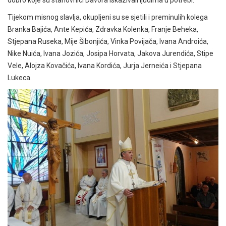
dobro koje su stanovnici Davora iskazivali ljudima u potrebi.
Tijekom misnog slavlja, okupljeni su se sjetili i preminulih kolega
Branka Bajića, Ante Kepića, Zdravka Kolenka, Franje Beheka,
Stjepana Ruseka, Mije Šibonjića, Vinka Povijača, Ivana Androića,
Nike Nuića, Ivana Jozića, Josipa Horvata, Jakova Jurendića, Stipe
Vele, Alojza Kovačića, Ivana Kordića, Jurja Jerneića i Stjepana
Lukeca.