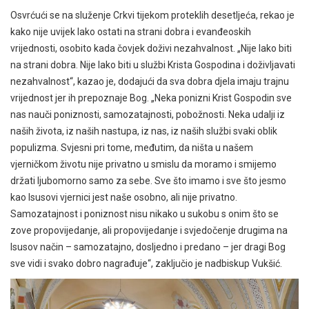
Osvrćući se na služenje Crkvi tijekom proteklih desetljeća, rekao je
kako nije uvijek lako ostati na strani dobra i evanđeoskih
vrijednosti, osobito kada čovjek doživi nezahvalnost. „Nije lako biti
na strani dobra. Nije lako biti u službi Krista Gospodina i doživljavati
nezahvalnost“, kazao je, dodajući da sva dobra djela imaju trajnu
vrijednost jer ih prepoznaje Bog. „Neka ponizni Krist Gospodin sve
nas nauči poniznosti, samozatajnosti, pobožnosti. Neka udalji iz
naših života, iz naših nastupa, iz nas, iz naših službi svaki oblik
populizma. Svjesni pri tome, međutim, da ništa u našem
vjerničkom životu nije privatno u smislu da moramo i smijemo
držati ljubomorno samo za sebe. Sve što imamo i sve što jesmo
kao Isusovi vjernici jest naše osobno, ali nije privatno.
Samozatajnost i poniznost nisu nikako u sukobu s onim što se
zove propovijedanje, ali propovijedanje i svjedočenje drugima na
Isusov način – samozatajno, dosljedno i predano – jer dragi Bog
sve vidi i svako dobro nagrađuje“, zaključio je nadbiskup Vukšić.