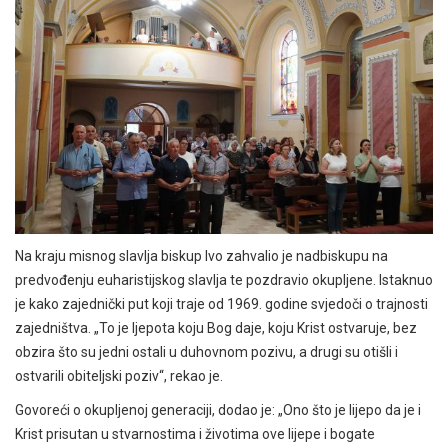
Na kraju misnog slavlja biskup Ivo zahvalio je nadbiskupu na
predvođenju euharistijskog slavlja te pozdravio okupljene. Istaknuo
je kako zajednički put koji traje od 1969. godine svjedoči o trajnosti
zajedništva. „To je ljepota koju Bog daje, koju Krist ostvaruje, bez
obzira što su jedni ostali u duhovnom pozivu, a drugi su otišli i
ostvarili obiteljski poziv“, rekao je.
Govoreći o okupljenoj generaciji, dodao je: „Ono što je lijepo da je i
Krist prisutan u stvarnostima i životima ove lijepe i bogate