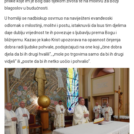
prilike koje im je Bog dao tijekom života te na molitvu za Božji
blagoslov u budućnosti.
U homiliji se nadbiskup osvrnuo na naviješteni evanđeoski
odlomak o milostinji, molitvi i postu, istaknuvši da Isus tim djelima
daje dublju vrijednost te ih povezuje s ljubavlju prema Bogu i
bližnjemu. Kazao je kako Krist upozorava na opasnost činjenja
dobra radi ljudske pohvale, podsjećajući na one koji „čine dobra
djela da bi ih drugi hvalili“, „mole po trgovima samo da bi ih drugi
vidjeli“ ili „poste da bi ih netko uočio i pohvalio“.