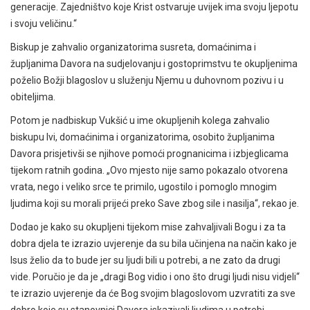
generacije. Zajedništvo koje Krist ostvaruje uvijek ima svoju ljepotu
i svoju veličinu.“
Biskup je zahvalio organizatorima susreta, domaćinima i
župljanima Davora na sudjelovanju i gostoprimstvu te okupljenima
poželio Božji blagoslov u služenju Njemu u duhovnom pozivu i u
obiteljima.
Potom je nadbiskup Vukšić u ime okupljenih kolega zahvalio
biskupu Ivi, domaćinima i organizatorima, osobito župljanima
Davora prisjetivši se njihove pomoći prognanicima i izbjeglicama
tijekom ratnih godina. „Ovo mjesto nije samo pokazalo otvorena
vrata, nego i veliko srce te primilo, ugostilo i pomoglo mnogim
ljudima koji su morali prijeći preko Save zbog sile i nasilja“, rekao je.
Dodao je kako su okupljeni tijekom mise zahvaljivali Bogu i za ta
dobra djela te izrazio uvjerenje da su bila učinjena na način kako je
Isus želio da to bude jer su ljudi bili u potrebi, a ne zato da drugi
vide. Poručio je da je „dragi Bog vidio i ono što drugi ljudi nisu vidjeli“
te izrazio uvjerenje da će Bog svojim blagoslovom uzvratiti za sve