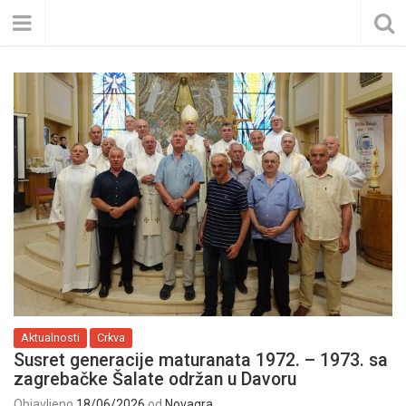
Aktualnosti
Crkva
Susret generacije maturanata 1972. – 1973. sa
zagrebačke Šalate održan u Davoru
Objavljeno
18/06/2026
od
Novagra