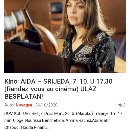
Kino: AIDA – SRIJEDA, 7. 10. U 17,30
(Rendez-vous au cinéma) ULAZ
BESPLATAN!
Autor
Novagra
-
06/10/2020
0
DOM KULTURE Režija: Driss Mrini, 2015. (Maroko) Trajanje: 1h i 47
min. Uloge: Noufissa Benchehida, Amina Rachid,Abdellatif
Chaouqi, Houda Rihani,…