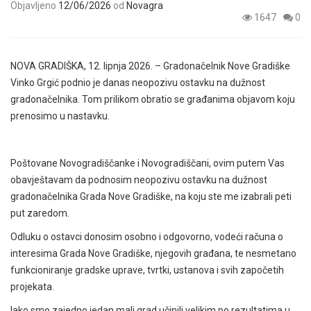
Objavljeno
12/06/2026
od
Novagra
1647
0
NOVA GRADIŠKA, 12. lipnja 2026. – Gradonačelnik Nove Gradiške
Vinko Grgić podnio je danas neopozivu ostavku na dužnost
gradonačelnika. Tom prilikom obratio se građanima objavom koju
prenosimo u nastavku.
Poštovane Novogradiščanke i Novogradiščani, ovim putem Vas
obavještavam da podnosim neopozivu ostavku na dužnost
gradonačelnika Grada Nove Gradiške, na koju ste me izabrali peti
put zaredom.
Odluku o ostavci donosim osobno i odgovorno, vodeći računa o
interesima Grada Nove Gradiške, njegovih građana, te nesmetano
funkcioniranje gradske uprave, tvrtki, ustanova i svih započetih
projekata.
Iako smo zajedno jedan mali grad učinili velikim po rezultatima u