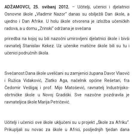
ADŽAMOVCI, 25. svibanj 2012.
– Učitelji, učenici i djelatnici
Osnovne škole „Vladimir Nazor“ danas su obilježili Dan škole, a
ujedno i Dan Afrike. U holu škole otvorena je izložba učeničkih
radova, a u domu „Zrinski“ održana je svečana
priredba na kojoj su bili nazočni umirovljeni djelatnici škole i bivši
ravnatelj Stanislav Kekez. Uz učenike matične škole bili su tu i
učenici područnih škola.
Svečanost Dana škole uveličani su zamjenici župana Davor Vlaović
i Ružica Vidaković, Zlatko Aga, načelnik općine Rešetari, fra
Čedomir Vešligaj i prof. Mijo Matošević, ravnatelj Industrijsko-
obrtničke škole u Novoj Gradiški. Sve nazočne pozdravila je
ravnateljica škole Marija Petričević.
Učitelji i učenici ove škole uključeni su u projekt „Škole za Afriku“.
Prikupljali su novac za škole u Africi, posljednjih tjedan dana