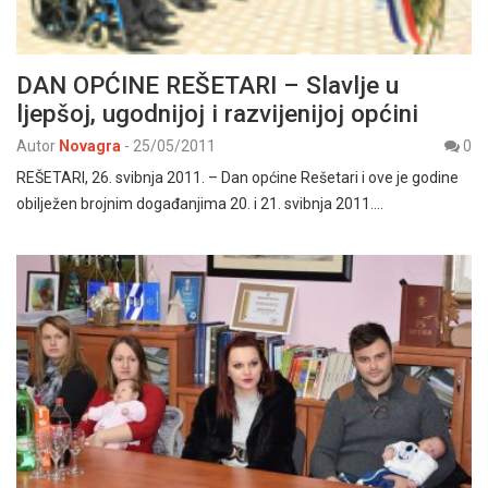
DAN OPĆINE REŠETARI – Slavlje u
ljepšoj, ugodnijoj i razvijenijoj općini
Autor
Novagra
-
25/05/2011
0
REŠETARI, 26. svibnja 2011. – Dan općine Rešetari i ove je godine
obilježen brojnim događanjima 20. i 21. svibnja 2011.…