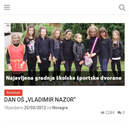
Rešetari
DAN OŠ „VLADIMIR NAZOR“
Objavljeno
25/05/2012
od
Novagra
2284
0