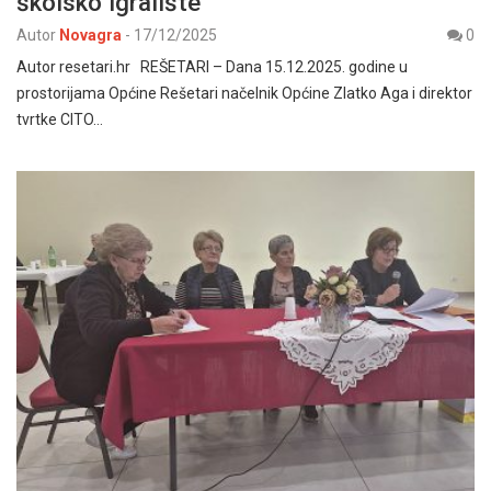
školsko igralište
Autor
Novagra
-
17/12/2025
0
Autor resetari.hr REŠETARI – Dana 15.12.2025. godine u
prostorijama Općine Rešetari načelnik Općine Zlatko Aga i direktor
tvrtke CITO…