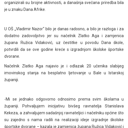
organizirali su brojne aktivnosti, a današnja svečana priredba bila
je u znaku Dana Afrike.
U OŠ „Vladimir Nazor“ bilo je danas radosno, a bilo je razloga i za
dodatno zadovoljstvo jer su načelnik Zlatko Aga i zamjenica
župana Ružica Vidaković, uz čestitke u povodu Dana škole,
potvrdili da se ove godine kreće s izgradnjom školske športske
dvorane.
Načelnik Zlatko Aga najavio je i odlazak 20 učenika slabijeg
imovinskog stanja na besplatno ljetovanje u Bale u Istarskoj
županiji.
-Mi se jednako odgovorno odnosimo prema svim školama u
županiji. Pohvaljujem inicijativu bivšeg ravnatelja Stanislava
Kekeza, a zahvaljujem sadašnjoj ravnateljici i načelniku općine što
su zajedno s nama radili na realizaciji ideje izgradnje školske
športske dvorane – kazala je zamjenica župana Ružica Vidaković i