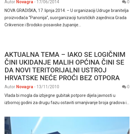
Autor
Novagra
-
17/06/2014
0
NOVA GRADIŠKA, 17. lipnja 2014. – U organizaciji Udruge branitelja
proizvođača “Panonija”, suorganizaciji turističkih zajednica Grada
Crikvenice i Brodsko-posavske županije…
AKTUALNA TEMA – IAKO SE LOGIČNIM
ČINI UKIDANJE MALIH OPĆINA ČINI SE
DA NOVI TERITORIJALNI USTROJ
HRVATSKE NEĆE PROĆI BEZ OTPORA
Autor
Novagra
-
13/11/2010
0
Vlada bi mogla da izbjegne gubitak potpore dijela javnosti u
izbornoj godini za drugu fazu ostaviti smanjivanje broja gradova i…