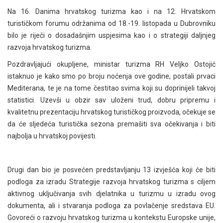
Na 16. Danima hrvatskog turizma kao i na 12. Hrvatskom
turističkom forumu održanima od 18.-19. listopada u Dubrovniku
bilo je riječi o dosadašnjim uspjesima kao i o strategiji daljnjeg
razvoja hrvatskog turizma.
Pozdravljajući okupljene, ministar turizma RH Veljko Ostojić
istaknuo je kako smo po broju noćenja ove godine, postali prvaci
Mediterana, te je na tome čestitao svima koji su doprinijeli takvoj
statistici. Uzevši u obzir sav uloženi trud, dobru pripremu i
kvalitetnu prezentaciju hrvatskog turističkog proizvoda, očekuje se
da će sljedeća turistička sezona premašiti sva očekivanja i biti
najbolja u hrvatskoj povijesti.
Drugi dan bio je posvećen predstavljanju 13 izvješća koji će biti
podloga za izradu Strategije razvoja hrvatskog turizma s ciljem
aktivnog uključivanja svih djelatnika u turizmu u izradu ovog
dokumenta, ali i stvaranja podloga za povlačenje sredstava EU.
Govoreći o razvoju hrvatskog turizma u kontekstu Europske unije,