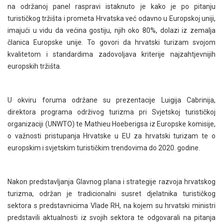
na održanoj panel raspravi istaknuto je kako je po pitanju
turističkog tržišta i prometa Hrvatska već odavno u Europskoj uniji,
imajući u vidu da većina gostiju, njih oko 80%, dolazi iz zemalja
članica Europske unije. To govori da hrvatski turizam svojom
kvalitetom i standardima zadovoljava kriterije najzahtjevnijih
europskih tržišta.
U okviru foruma održane su prezentacije Luigija Cabrinija,
direktora programa održivog turizma pri Svjetskoj turističkoj
organizaciji (UNWTO) te Mathieu Hoeberigsa iz Europske komisije,
o važnosti pristupanja Hrvatske u EU za hrvatski turizam te o
europskim i svjetskim turističkim trendovima do 2020. godine.
Nakon predstavljanja Glavnog plana i strategije razvoja hrvatskog
turizma, održan je tradicionalni susret djelatnika turističkog
sektora s predstavnicima Vlade RH, na kojem su hrvatski ministri
predstavili aktualnosti iz svojih sektora te odgovarali na pitanja