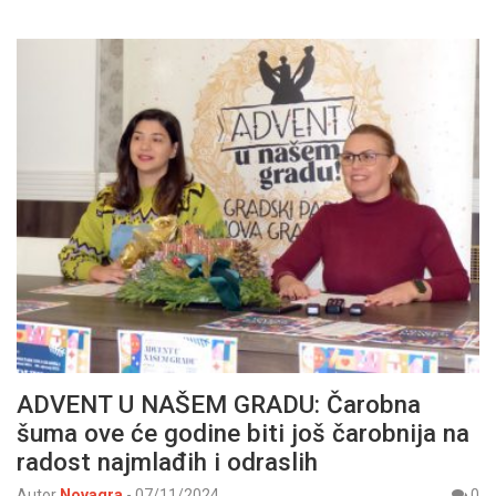
ADVENT U NAŠEM GRADU: Čarobna
šuma ove će godine biti još čarobnija na
radost najmlađih i odraslih
Autor
Novagra
-
07/11/2024
0