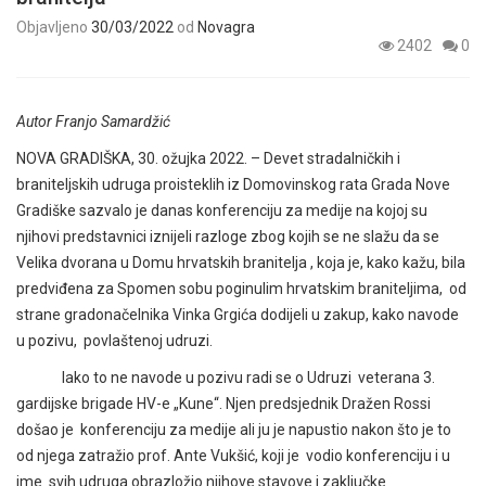
Objavljeno
30/03/2022
od
Novagra
2402
0
Autor Franjo Samardžić
NOVA GRADIŠKA, 30. ožujka 2022. – Devet stradalničkih i
braniteljskih udruga proisteklih iz Domovinskog rata Grada Nove
Gradiške sazvalo je danas konferenciju za medije na kojoj su
njihovi predstavnici iznijeli razloge zbog kojih se ne slažu da se
Velika dvorana u Domu hrvatskih branitelja , koja je, kako kažu, bila
predviđena za Spomen sobu poginulim hrvatskim braniteljima, od
strane gradonačelnika Vinka Grgića dodijeli u zakup, kako navode
u pozivu, povlaštenoj udruzi.
Iako to ne navode u pozivu radi se o Udruzi veterana 3.
gardijske brigade HV-e „Kune“. Njen predsjednik Dražen Rossi
došao je konferenciju za medije ali ju je napustio nakon što je to
od njega zatražio prof. Ante Vukšić, koji je vodio konferenciju i u
ime svih udruga obrazložio njihove stavove i zaključke