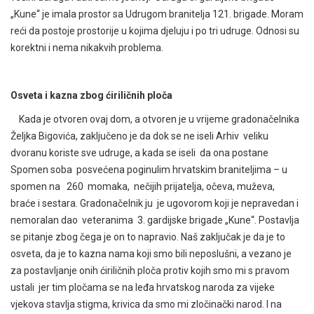
„Kune“ je imala prostor sa Udrugom branitelja 121. brigade. Moram
reći da postoje prostorije u kojima djeluju i po tri udruge. Odnosi su
korektni i nema nikakvih problema.
Osveta i kazna zbog ćiriličnih ploča
Kada je otvoren ovaj dom, a otvoren je u vrijeme gradonačelnika
Željka Bigovića, zaključeno je da dok se ne iseli Arhiv veliku
dvoranu koriste sve udruge, a kada se iseli da ona postane
Spomen soba posvećena poginulim hrvatskim braniteljima – u
spomen na 260 momaka, nečijih prijatelja, očeva, muževa,
braće i sestara. Gradonačelnik ju je ugovorom koji je nepravedan i
nemoralan dao veteranima 3. gardijske brigade „Kune“. Postavlja
se pitanje zbog čega je on to napravio. Naš zaključak je da je to
osveta, da je to kazna nama koji smo bili neposlušni, a vezano je
za postavljanje onih ćiriličnih ploča protiv kojih smo mi s pravom
ustali jer tim pločama se na leđa hrvatskog naroda za vijeke
vjekova stavlja stigma, krivica da smo mi zločinački narod. I na