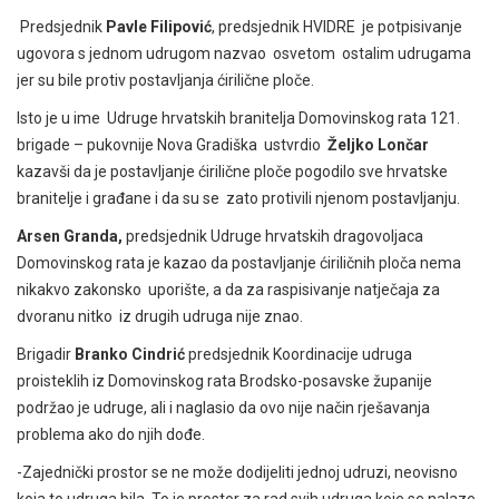
Predsjednik
Pavle Filipović
, predsjednik HVIDRE je potpisivanje
ugovora s jednom udrugom nazvao osvetom ostalim udrugama
jer su bile protiv postavljanja ćirilične ploče.
Isto je u ime Udruge hrvatskih branitelja Domovinskog rata 121.
brigade – pukovnije Nova Gradiška ustvrdio
Željko Lončar
kazavši da je postavljanje ćirilične ploče pogodilo sve hrvatske
branitelje i građane i da su se zato protivili njenom postavljanju.
Arsen Granda,
predsjednik Udruge hrvatskih dragovoljaca
Domovinskog rata je kazao da postavljanje ćiriličnih ploča nema
nikakvo zakonsko uporište, a da za raspisivanje natječaja za
dvoranu nitko iz drugih udruga nije znao.
Brigadir
Branko Cindrić
predsjednik Koordinacije udruga
proisteklih iz Domovinskog rata Brodsko-posavske županije
podržao je udruge, ali i naglasio da ovo nije način rješavanja
problema ako do njih dođe.
-Zajednički prostor se ne može dodijeliti jednoj udruzi, neovisno
koja to udruga bila. To je prostor za rad svih udruga koje se nalaze