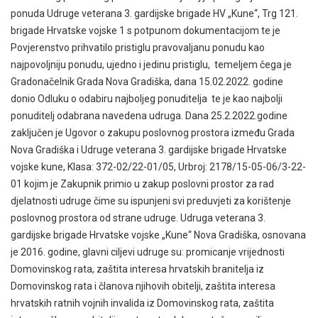
ponuda Udruge veterana 3. gardijske brigade HV „Kune“, Trg 121.
brigade Hrvatske vojske 1 s potpunom dokumentacijom te je
Povjerenstvo prihvatilo pristiglu pravovaljanu ponudu kao
najpovoljniju ponudu, ujedno i jedinu pristiglu, temeljem čega je
Gradonačelnik Grada Nova Gradiška, dana 15.02.2022. godine
donio Odluku o odabiru najboljeg ponuditelja te je kao najbolji
ponuditelj odabrana navedena udruga. Dana 25.2.2022.godine
zaključen je Ugovor o zakupu poslovnog prostora između Grada
Nova Gradiška i Udruge veterana 3. gardijske brigade Hrvatske
vojske kune, Klasa: 372-02/22-01/05, Urbroj: 2178/15-05-06/3-22-
01 kojim je Zakupnik primio u zakup poslovni prostor za rad
djelatnosti udruge čime su ispunjeni svi preduvjeti za korištenje
poslovnog prostora od strane udruge. Udruga veterana 3.
gardijske brigade Hrvatske vojske „Kune“ Nova Gradiška, osnovana
je 2016. godine, glavni ciljevi udruge su: promicanje vrijednosti
Domovinskog rata, zaštita interesa hrvatskih branitelja iz
Domovinskog rata i članova njihovih obitelji, zaštita interesa
hrvatskih ratnih vojnih invalida iz Domovinskog rata, zaštita