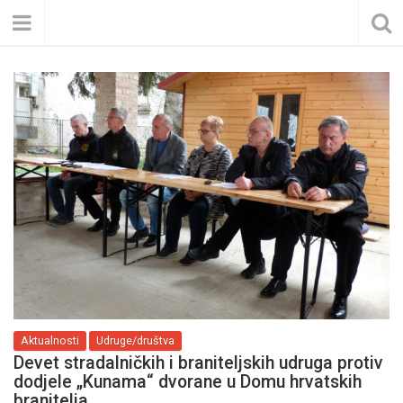
Aktualnosti
Udruge/društva
Devet stradalničkih i braniteljskih udruga protiv
dodjele „Kunama“ dvorane u Domu hrvatskih
branitelja