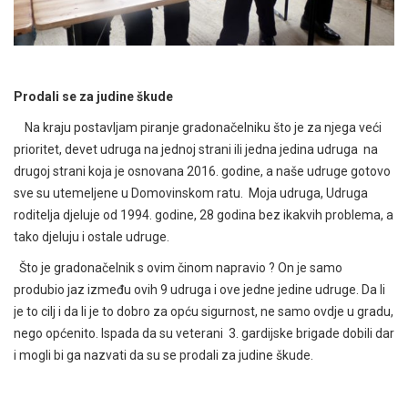
Prodali se za judine škude
Na kraju postavljam piranje gradonačelniku što je za njega veći
prioritet, devet udruga na jednoj strani ili jedna jedina udruga na
drugoj strani koja je osnovana 2016. godine, a naše udruge gotovo
sve su utemeljene u Domovinskom ratu. Moja udruga, Udruga
roditelja djeluje od 1994. godine, 28 godina bez ikakvih problema, a
tako djeluju i ostale udruge.
Što je gradonačelnik s ovim činom napravio ? On je samo
produbio jaz između ovih 9 udruga i ove jedne jedine udruge. Da li
je to cilj i da li je to dobro za opću sigurnost, ne samo ovdje u gradu,
nego općenito. Ispada da su veterani 3. gardijske brigade dobili dar
i mogli bi ga nazvati da su se prodali za judine škude.