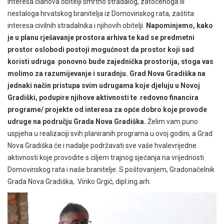
interesa članova obitelji smrtno stradalog, zatočenoga ili
nestaloga hrvatskog branitelja iz Domovinskog rata, zaštita
interesa civilnih stradalnika i njihovih obitelji.
Napominjemo, kako
je u planu rješavanje prostora arhiva te kad se predmetni
prostor oslobodi postoji mogućnost da prostor koji sad
koristi udruga ponovno bude zajednička prostorija, stoga vas
molimo za razumijevanje i suradnju. Grad Nova Gradiška na
jednaki način pristupa svim udrugama koje djeluju u Novoj
Gradiški, podupire njihove aktivnosti te redovno financira
programe/ projekte od interesa za opće dobro koje provode
udruge na području Grada Nova Gradiška.
Želim vam puno
uspjeha u realizaciji svih planiranih programa u ovoj godini, a Grad
Nova Gradiška će i nadalje podržavati sve vaše hvalevrijedne
aktivnosti koje provodite s ciljem trajnog sjećanja na vrijednosti
Domovinskog rata i naše branitelje. S poštovanjem, Gradonačelnik
Grada Nova Gradiška, Vinko Grgić, dipl.ing.arh.