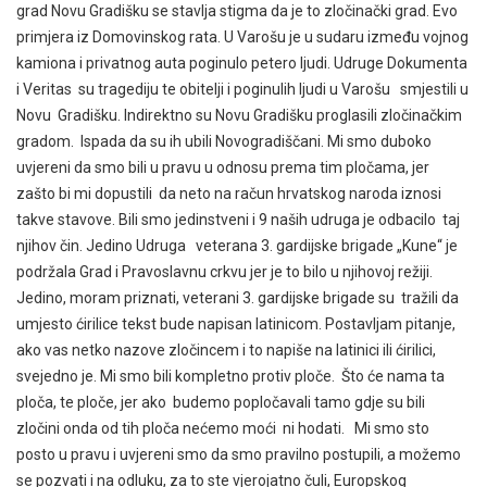
grad Novu Gradišku se stavlja stigma da je to zločinački grad. Evo
primjera iz Domovinskog rata. U Varošu je u sudaru između vojnog
kamiona i privatnog auta poginulo petero ljudi. Udruge Dokumenta
i Veritas su tragediju te obitelji i poginulih ljudi u Varošu smjestili u
Novu Gradišku. Indirektno su Novu Gradišku proglasili zločinačkim
gradom. Ispada da su ih ubili Novogradiščani. Mi smo duboko
uvjereni da smo bili u pravu u odnosu prema tim pločama, jer
zašto bi mi dopustili da neto na račun hrvatskog naroda iznosi
takve stavove. Bili smo jedinstveni i 9 naših udruga je odbacilo taj
njihov čin. Jedino Udruga veterana 3. gardijske brigade „Kune“ je
podržala Grad i Pravoslavnu crkvu jer je to bilo u njihovoj režiji.
Jedino, moram priznati, veterani 3. gardijske brigade su tražili da
umjesto ćirilice tekst bude napisan latinicom. Postavljam pitanje,
ako vas netko nazove zločincem i to napiše na latinici ili ćirilici,
svejedno je. Mi smo bili kompletno protiv ploče. Što će nama ta
ploča, te ploče, jer ako budemo popločavali tamo gdje su bili
zločini onda od tih ploča nećemo moći ni hodati. Mi smo sto
posto u pravu i uvjereni smo da smo pravilno postupili, a možemo
se pozvati i na odluku, za to ste vjerojatno čuli, Europskog