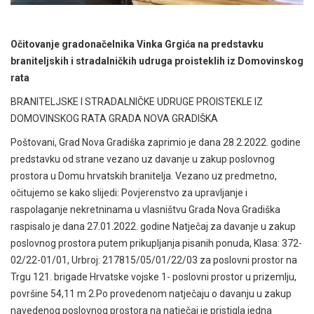
Očitovanje gradonačelnika Vinka Grgića na predstavku
braniteljskih i stradalničkih udruga proisteklih iz Domovinskog
rata
BRANITELJSKE I STRADALNIČKE UDRUGE PROISTEKLE IZ
DOMOVINSKOG RATA GRADA NOVA GRADIŠKA
Poštovani, Grad Nova Gradiška zaprimio je dana 28.2.2022. godine
predstavku od strane vezano uz davanje u zakup poslovnog
prostora u Domu hrvatskih branitelja. Vezano uz predmetno,
očitujemo se kako slijedi: Povjerenstvo za upravljanje i
raspolaganje nekretninama u vlasništvu Grada Nova Gradiška
raspisalo je dana 27.01.2022. godine Natječaj za davanje u zakup
poslovnog prostora putem prikupljanja pisanih ponuda, Klasa: 372-
02/22-01/01, Urbroj: 217815/05/01/22/03 za poslovni prostor na
Trgu 121. brigade Hrvatske vojske 1- poslovni prostor u prizemlju,
površine 54,11 m 2.Po provedenom natječaju o davanju u zakup
navedenog poslovnog prostora na natječaj je pristigla jedna