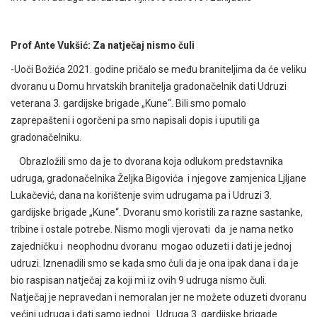
Prof Ante Vukšić: Za natječaj nismo čuli
-Uoči Božića 2021. godine pričalo se među braniteljima da će veliku
dvoranu u Domu hrvatskih branitelja gradonačelnik dati Udruzi
veterana 3. gardijske brigade „Kune“. Bili smo pomalo
zaprepašteni i ogorčeni pa smo napisali dopis i uputili ga
gradonačelniku.
Obrazložili smo da je to dvorana koja odlukom predstavnika
udruga, gradonačelnika Željka Bigovića i njegove zamjenica Ljljane
Lukačević, dana na korištenje svim udrugama pa i Udruzi 3.
gardijske brigade „Kune“. Dvoranu smo koristili za razne sastanke,
tribine i ostale potrebe. Nismo mogli vjerovati da je nama netko
zajedničku i neophodnu dvoranu mogao oduzeti i dati je jednoj
udruzi. Iznenadili smo se kada smo čuli da je ona ipak dana i da je
bio raspisan natječaj za koji mi iz ovih 9 udruga nismo čuli.
Natječaj je nepravedan i nemoralan jer ne možete oduzeti dvoranu
većini udruga i dati samo jednoj. Udruga 3. gardijske brigade