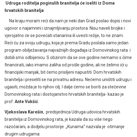
Udruga roditelja poginulih branitelja će iseliti iz Doma
hrvatskih branitelja
Na kraju moram reći da nam je neki dan Grad poslao dopis i novi
ugovor o najamnini i iznajmljivanju prostora. Nisu naveli brojke i
vjerojatno će se povećati stanarina ili uvesti režije, to ne znam.
Reći ću za svoju udrugu, koja je prema Gradu poslala samo jedan
program obilježavanja najvažnijih događaja iz Domovinskog rata i
dobili smo odbijenicu. S obzirom da se ove godine nemamo s čime
financirati, iako imamo zaliha od prošle godine, ali ne želimo ići u
financijski manjak, bit ćemo prisiljeni napustiti Dom hrvatskih
branitelja i preseliti se na privatnu adresu. Nećemo uništiti udrugu i
ugasiti, možda je to njihov cilj. I dalje ćemo se boriti za stečevine
Domovinskog rata i dostojanstvo hrvatskih branitelja- kazao je
prof.
Ante Vukšić
.
Vjekoslava Karešin
, predsjednica Udruga udovica hrvatskih
branitelja iz Domovinskog rata, je kazala da su više nego
razočarani, a dodjelu prostorije „Kunama“ nazvala je otimanje
drugim udrugama.