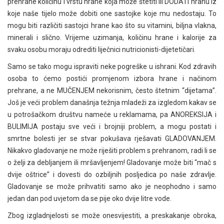
prehrane količinu i vrstu hrane koja može štetiti ili DODATI hranu iz
koje naše tijelo može dobiti one sastojke koje mu nedostaju. To
mogu biti različiti sastojci hrane kao što su vitamini, biljna vlakna,
minerali i slično. Vrijeme uzimanja, količinu hrane i kalorije za
svaku osobu moraju odrediti liječnici nutricionisti-dijetetičari.
Samo se tako mogu ispraviti neke pogreške u ishrani. Kod zdravih
osoba to ćemo postići promjenom izbora hrane i načinom
prehrane, a ne MUČENJEM nekorisnim, često štetnim “dijetama”.
Još je veći problem današnja težnja mladeži za izgledom kakav se
u potrošačkom društvu nameće u reklamama, pa ANOREKSIJA i
BULIMIJA postaju sve veći i brojniji problem, a mogu postati i
smrtne bolesti jer se stvar pokušava rješavati GLADOVANJEM.
Nikakvo gladovanje ne može riješiti problem s prehranom, radi li se
o želji za debljanjem ili mršavljenjem! Gladovanje može biti “mač s
dvije oštrice” i dovesti do ozbiljnih posljedica po naše zdravlje.
Gladovanje se može prihvatiti samo ako je neophodno i samo
jedan dan pod uvjetom da se pije oko dvije litre vode.
Zbog izgladnjelosti se može onesvijestiti, a preskakanje obroka,