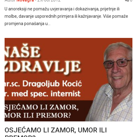
Autor
Novagra
-
29/06/2012
0
U anoreksiji ne pomažu uvjeravanja i dokazivanja, prijetnje ili
molbe, davanje usporednih primjera ili kažnjavanje. Više pomaže
promjena ponašanja u…
OSJEĆAMO LI ZAMOR, UMOR ILI