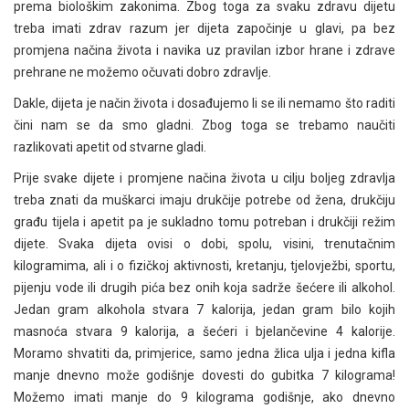
prema biološkim zakonima. Zbog toga za svaku zdravu dijetu
treba imati zdrav razum jer dijeta započinje u glavi, pa bez
promjena načina života i navika uz pravilan izbor hrane i zdrave
prehrane ne možemo očuvati dobro zdravlje.
Dakle, dijeta je način života i dosađujemo li se ili nemamo što raditi
čini nam se da smo gladni. Zbog toga se trebamo naučiti
razlikovati apetit od stvarne gladi.
Prije svake dijete i promjene načina života u cilju boljeg zdravlja
treba znati da muškarci imaju drukčije potrebe od žena, drukčiju
građu tijela i apetit pa je sukladno tomu potreban i drukčiji režim
dijete. Svaka dijeta ovisi o dobi, spolu, visini, trenutačnim
kilogramima, ali i o fizičkoj aktivnosti, kretanju, tjelovježbi, sportu,
pijenju vode ili drugih pića bez onih koja sadrže šećere ili alkohol.
Jedan gram alkohola stvara 7 kalorija, jedan gram bilo kojih
masnoća stvara 9 kalorija, a šećeri i bjelančevine 4 kalorije.
Moramo shvatiti da, primjerice, samo jedna žlica ulja i jedna kifla
manje dnevno može godišnje dovesti do gubitka 7 kilograma!
Možemo imati manje do 9 kilograma godišnje, ako dnevno