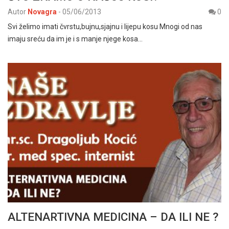
Autor
Novagra
-
05/06/2013
0
Svi želimo imati čvrstu,bujnu,sjajnu i lijepu kosu Mnogi od nas
imaju sreću da im je i s manje njege kosa…
ALTENARTIVNA MEDICINA – DA ILI NE ?