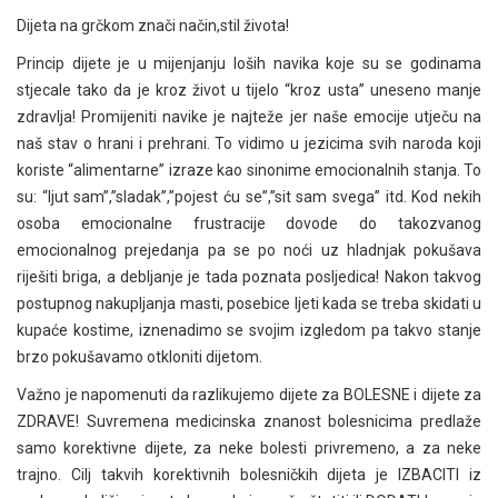
Dijeta na grčkom znači način,stil života!
Princip dijete je u mijenjanju loših navika koje su se godinama
stjecale tako da je kroz život u tijelo “kroz usta” uneseno manje
zdravlja! Promijeniti navike je najteže jer naše emocije utječu na
naš stav o hrani i prehrani. To vidimo u jezicima svih naroda koji
koriste “alimentarne” izraze kao sinonime emocionalnih stanja. To
su: “ljut sam”,”sladak”,”pojest ću se”,”sit sam svega” itd. Kod nekih
osoba emocionalne frustracije dovode do takozvanog
emocionalnog prejedanja pa se po noći uz hladnjak pokušava
riješiti briga, a debljanje je tada poznata posljedica! Nakon takvog
postupnog nakupljanja masti, posebice ljeti kada se treba skidati u
kupaće kostime, iznenadimo se svojim izgledom pa takvo stanje
brzo pokušavamo otkloniti dijetom.
Važno je napomenuti da razlikujemo dijete za BOLESNE i dijete za
ZDRAVE! Suvremena medicinska znanost bolesnicima predlaže
samo korektivne dijete, za neke bolesti privremeno, a za neke
trajno. Cilj takvih korektivnih bolesničkih dijeta je IZBACITI iz