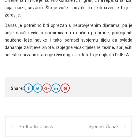
crvene namirnice jer su vrlo korisne (crni grah, crna repa, crna riža,
soja, ribizli, sezam). Što je voće i povrće crnije ili crvenije to je i
zdravije.
Danas je potrebno biti oprezan s neprovjerenim dijetama, pa je
bolje naučiti više o namirnicama i načinu prehrane, promijeniti
naučene loše navike i tako pomoći svojemu tijelu da svlada
današnje zahtjeve života, izbjegne višak tjelesne težine, spriječiti
bolesti i ubrzano starenje i živi dugo i sretno.To je najbolja DIJETA.
Share:
Prethodni Članak
Sljedeći članak