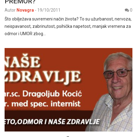
PREMOR?
Autor
Novagra
-
19/10/2011
0
Što obilježava suvremeni način života? To su užurbanost, nervoza,
neispavanost, zabrinutost, psihička napetost, manjak vremena za
odmor i UMOR zbog…