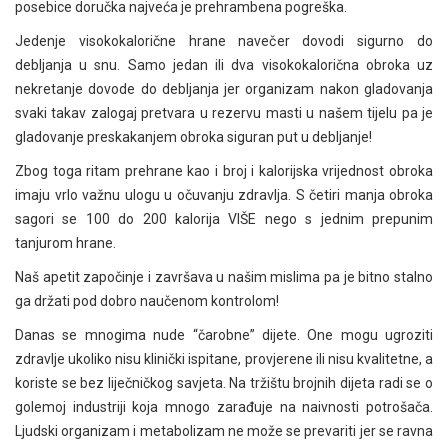
posebice doručka najveća je prehrambena pogreška.
Jedenje visokokalorične hrane navečer dovodi sigurno do
debljanja u snu. Samo jedan ili dva visokokalorična obroka uz
nekretanje dovode do debljanja jer organizam nakon gladovanja
svaki takav zalogaj pretvara u rezervu masti u našem tijelu pa je
gladovanje preskakanjem obroka siguran put u debljanje!
Zbog toga ritam prehrane kao i broj i kalorijska vrijednost obroka
imaju vrlo važnu ulogu u očuvanju zdravlja. S četiri manja obroka
sagori se 100 do 200 kalorija VIŠE nego s jednim prepunim
tanjurom hrane.
Naš apetit započinje i završava u našim mislima pa je bitno stalno
ga držati pod dobro naučenom kontrolom!
Danas se mnogima nude “čarobne” dijete. One mogu ugroziti
zdravlje ukoliko nisu klinički ispitane, provjerene ili nisu kvalitetne, a
koriste se bez liječničkog savjeta. Na tržištu brojnih dijeta radi se o
golemoj industriji koja mnogo zarađuje na naivnosti potrošača.
Ljudski organizam i metabolizam ne može se prevariti jer se ravna