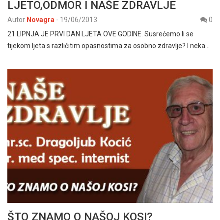
LJETO,ODMOR I NAŠE ZDRAVLJE
Autor
Novagra
-
19/06/2013
0
21.LIPNJA JE PRVI DAN LJETA OVE GODINE. Susrećemo li se
tijekom ljeta s različitim opasnostima za osobno zdravlje? I neka…
ŠTO ZNAMO O NAŠOJ KOSI?