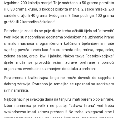
izgubimo 200 kalorija manje! To je sadržano u 50 grama pomfrita
ili u 80 grama kruha, 3 kockice biskvita manje, 2 šalice mlijeka, 2-3
sardele u ulju ili 40 grama tvrdog sira, 3 žlice pudinga, 100 grama
grožđa ili 2 komadića čokolade!
Potrebno je znati da se prije dijete treba očistiti tijelo od “otrovnih”
tvari koje su nagomilane godinama prelaskom na uzimanje hrane
s malo masnoća s ograničenom količinom bjelančevina i više
svježeg povrća i voća kao što su smeđa riža, mrkva, repa, celer,
zelena salata, grejp, kiwi i jabuke. Nakon takve “detoksikacijske”
dijete može se provoditi režim zdrave prehrane i pomoći
organizmu eventualno uzimanjem dodataka u prehrani.
Povremena i kratkotrajna briga ne može dovesti do uspjeha i
dobrog zdravlja. Potrebno je temeljito se upoznati sa sadržajem
svih namirnica.
Najbolji način je svakoga dana na tanjuru imati barem 5 boja hrane.
Izbor namirnica je velik i ne postoji “zdrava hrana” već treba
svakodnevno imati zdravu prehranu!! Ne treba izbjegavati crne i