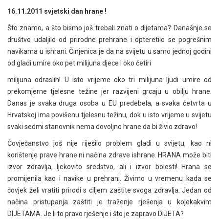
16.11.2011 svjetski dan hrane !
Što znamo, a što bismo još trebali znati o dijetama? Današnje se
društvo udaljilo od prirodne prehrane i opteretilo se pogrešnim
navikama u ishrani. Činjenica je da na svijetu u samo jednoj godini
od gladi umire oko pet milijuna djece i oko četiri
milijuna odraslih! U isto vrijeme oko tri milijuna ljudi umire od
prekomjerne tjelesne težine jer razvijeni grcaju u obilju hrane.
Danas je svaka druga osoba u EU predebela, a svaka četvrta u
Hrvatskoj ima povišenu tjelesnu težinu, dok u isto vrijeme u svijetu
svaki sedmi stanovnik nema dovoljno hrane da bi živio zdravo!
Čovječanstvo još nije riješilo problem gladi u svijetu, kao ni
korištenje prave hrane ni načina zdrave ishrane. HRANA može biti
izvor zdravlja, ljekovito sredstvo, ali i izvor bolesti! Hrana se
promijenila kao i navike u prehrani. Živimo u vremenu kada se
čovjek želi vratiti prirodi s ciljem zaštite svoga zdravlja. Jedan od
načina pristupanja zaštiti je traženje rješenja u kojekakvim
DIJETAMA. Je li to pravo rješenje i što je zapravo DIJETA?