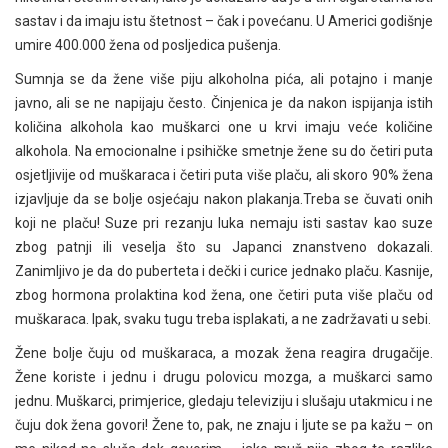
sastav i da imaju istu štetnost – čak i povećanu. U Americi godišnje
umire 400.000 žena od posljedica pušenja.
Sumnja se da žene više piju alkoholna pića, ali potajno i manje
javno, ali se ne napijaju često. Činjenica je da nakon ispijanja istih
količina alkohola kao muškarci one u krvi imaju veće količine
alkohola. Na emocionalne i psihičke smetnje žene su do četiri puta
osjetljivije od muškaraca i četiri puta više plaču, ali skoro 90% žena
izjavljuje da se bolje osjećaju nakon plakanja.Treba se čuvati onih
koji ne plaču! Suze pri rezanju luka nemaju isti sastav kao suze
zbog patnji ili veselja što su Japanci znanstveno dokazali.
Zanimljivo je da do puberteta i dečki i curice jednako plaču. Kasnije,
zbog hormona prolaktina kod žena, one četiri puta više plaču od
muškaraca. Ipak, svaku tugu treba isplakati, a ne zadržavati u sebi.
Žene bolje čuju od muškaraca, a mozak žena reagira drugačije.
Žene koriste i jednu i drugu polovicu mozga, a muškarci samo
jednu. Muškarci, primjerice, gledaju televiziju i slušaju utakmicu i ne
čuju dok žena govori! Žene to, pak, ne znaju i ljute se pa kažu – on