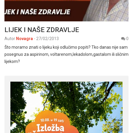
LIJEK I NAŠE ZDRAVLJE
Autor
Novagra
-
27/02/2013
0
Što moramo znati o lijeku koji odlučimo popiti? Tko danas nije sam
posegnuo za aspirinom, voltarenom,lekadolom,gastalom ili sličnim
lijekom?