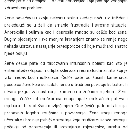
češće pate od debljine – bolesti današnjice koja postaje značajan
zdravstveni problem.
Žene povećavaju svoju tjelesnu težinu sjedeći noću uz frižider i
prejedajući se u želji da smanje frustracije i stresne situacije.
Anoreksija i bulimija kao i depresija mnogo su češće kod žena.
Dugim sjedenjem i sve manjim kretanjem znatno se ranije nego
nekada ubrzava nastajanje osteoporoze od koje muškarci znatno
rijeđe boluju.
Žene češće pate od takozvanih imunosnih bolesti kao što je
eritematodes-lupus, multipla skleroza i reumatoidni artritis koji je
vrlo rijedak kod muškaraca. Češće pate od žučnih kamenaca,
posebice žene koje su rađale jer se u trudnoći povisuje kolesterol i
stvara jezgra za nastajanje kamenca u žučnom mjehuru. Žene
mnogo češće od muškaraca imaju upale mokraćnih puteva i
mjehura i to s otežanim izlječenjem. One češće pate od alergija,
probavnih tegoba, mučnine i povraćanja. Žene imaju mnogo
učestalije i brojnije psihičke smetnje koje muškarci uopće nemaju,
počevši od poremećaja ili izostajanja mjesečnice, straha od