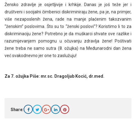
Žensko zdravlje je osjetljivije i krhkije. Danas je još teže jer i
društveni i socijalni čimbenici diskriminiraju žene, pa je, na primjer,
više nezaposlenih žena, rade na manje plaćenim takozvanim
“ženskim” poslovima. Što su to “ženski poslovi”? Koristimo li to za
diskriminaciju žene? Potrebno je da muškarci shvate ove razlike i
razumijevanjem pomognu u očuvanju zdravlja žene! Poštivati
žene treba ne samo sutra (8. ožujka) na Međunarodni dan žena
već svakodnevno jer one to zaslužuju!
Za 7. ožujka Piše: mr.sc. Dragoljub Kocić, dr.med.
Share: