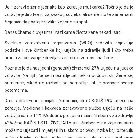
Je li zdravlje žene jednako kao zdravlje muškarca? Točno je da je
zdravlje jedinstveno za svakog čovjeka, ali se ne može zanemariti
činjenica da postoje razlike vezane za spol.
Danas čitamo o uvjetima i razlikama života žene nekad i sad.
Svjetska zdravstvena organizacija (WHO) redovito objavljuje
podatke i sve čimbenike koji utječu na zdravlje ljudi i što treba
uraditi za očuvanje zdravlja s većom pozornosti na žene.
Poznato je da nasljedni (genetski) čimbenici 27% utječu na ljudsko
zdravlje. Na njih će se moći utjecati tek u budućnosti. Žene se,
primjerice, nikad ne razbole od hemofilije, ali je prenose svojim
potomcima.
Danas društveni i socijalni čimbenici, ali i OKOLIŠ 19% utječu na
zdravlje. Medicina i kakvoća zdravstvene službe utječu na naše
zdravlje samo 11%. Međutim, presudni rizični čimbenik za zdravlje
43% čine NAČIN I STIL ŽIVOTA!To su i čimbenici na koje mi sami
možemo utjecati i mijenjati ih u skoro polovicu rizika koji oštećuju
naše zdravlje. Zadnjih godina sve više se ukazuje na probleme