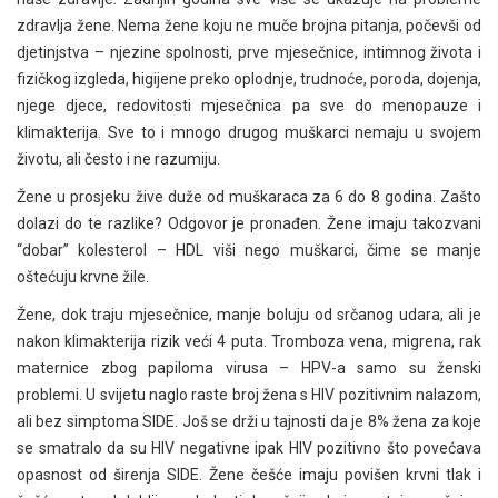
zdravlja žene. Nema žene koju ne muče brojna pitanja, počevši od
djetinjstva – njezine spolnosti, prve mjesečnice, intimnog života i
fizičkog izgleda, higijene preko oplodnje, trudnoće, poroda, dojenja,
njege djece, redovitosti mjesečnica pa sve do menopauze i
klimakterija. Sve to i mnogo drugog muškarci nemaju u svojem
životu, ali često i ne razumiju.
Žene u prosjeku žive duže od muškaraca za 6 do 8 godina. Zašto
dolazi do te razlike? Odgovor je pronađen. Žene imaju takozvani
“dobar” kolesterol – HDL viši nego muškarci, čime se manje
oštećuju krvne žile.
Žene, dok traju mjesečnice, manje boluju od srčanog udara, ali je
nakon klimakterija rizik veći 4 puta. Tromboza vena, migrena, rak
maternice zbog papiloma virusa – HPV-a samo su ženski
problemi. U svijetu naglo raste broj žena s HIV pozitivnim nalazom,
ali bez simptoma SIDE. Još se drži u tajnosti da je 8% žena za koje
se smatralo da su HIV negativne ipak HIV pozitivno što povećava
opasnost od širenja SIDE. Žene češće imaju povišen krvni tlak i