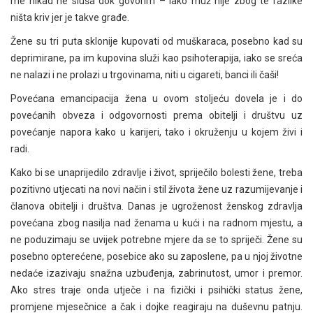
me nikad ne sluša dok govorim – iako muž nije zbog te razlike
ništa kriv jer je takve građe.
Žene su tri puta sklonije kupovati od muškaraca, posebno kad su
deprimirane, pa im kupovina služi kao psihoterapija, iako se sreća
ne nalazi i ne prolazi u trgovinama, niti u cigareti, banci ili čaši!
Povećana emancipacija žena u ovom stoljeću dovela je i do
povećanih obveza i odgovornosti prema obitelji i društvu uz
povećanje napora kako u karijeri, tako i okruženju u kojem živi i
radi.
Kako bi se unaprijedilo zdravlje i život, spriječilo bolesti žene, treba
pozitivno utjecati na novi način i stil života žene uz razumijevanje i
članova obitelji i društva. Danas je ugroženost ženskog zdravlja
povećana zbog nasilja nad ženama u kući i na radnom mjestu, a
ne poduzimaju se uvijek potrebne mjere da se to spriječi. Žene su
posebno opterećene, posebice ako su zaposlene, pa u njoj životne
nedaće izazivaju snažna uzbuđenja, zabrinutost, umor i premor.
Ako stres traje onda utječe i na fizički i psihički status žene,
promjene mjesečnice a čak i dojke reagiraju na duševnu patnju.