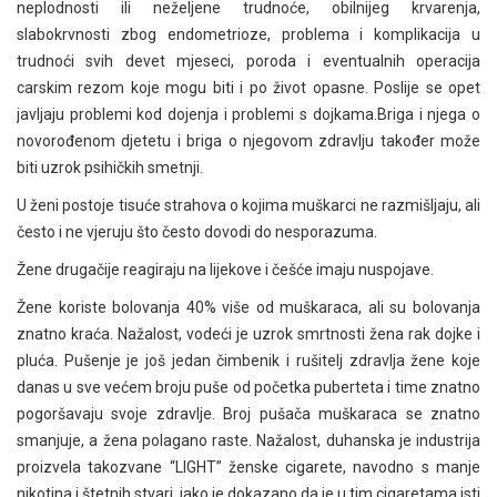
neplodnosti ili neželjene trudnoće, obilnijeg krvarenja,
slabokrvnosti zbog endometrioze, problema i komplikacija u
trudnoći svih devet mjeseci, poroda i eventualnih operacija
carskim rezom koje mogu biti i po život opasne. Poslije se opet
javljaju problemi kod dojenja i problemi s dojkama.Briga i njega o
novorođenom djetetu i briga o njegovom zdravlju također može
biti uzrok psihičkih smetnji.
U ženi postoje tisuće strahova o kojima muškarci ne razmišljaju, ali
često i ne vjeruju što često dovodi do nesporazuma.
Žene drugačije reagiraju na lijekove i češće imaju nuspojave.
Žene koriste bolovanja 40% više od muškaraca, ali su bolovanja
znatno kraća. Nažalost, vodeći je uzrok smrtnosti žena rak dojke i
pluća. Pušenje je još jedan čimbenik i rušitelj zdravlja žene koje
danas u sve većem broju puše od početka puberteta i time znatno
pogoršavaju svoje zdravlje. Broj pušača muškaraca se znatno
smanjuje, a žena polagano raste. Nažalost, duhanska je industrija
proizvela takozvane “LIGHT” ženske cigarete, navodno s manje
nikotina i štetnih stvari, iako je dokazano da je u tim cigaretama isti