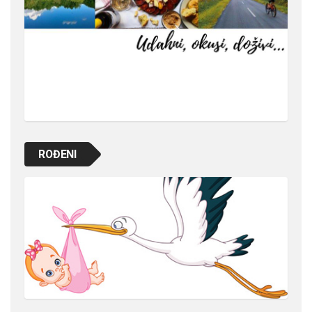
ROĐENI