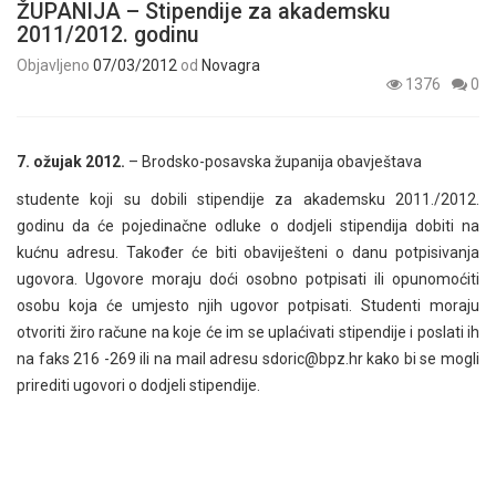
ŽUPANIJA – Stipendije za akademsku
2011/2012. godinu
Objavljeno
07/03/2012
od
Novagra
1376
0
7. ožujak 2012.
– Brodsko-posavska županija obavještava
studente koji su dobili stipendije za akademsku 2011./2012.
godinu da će pojedinačne odluke o dodjeli stipendija dobiti na
kućnu adresu. Također će biti obaviješteni o danu potpisivanja
ugovora. Ugovore moraju doći osobno potpisati ili opunomoćiti
osobu koja će umjesto njih ugovor potpisati. Studenti moraju
otvoriti žiro račune na koje će im se uplaćivati stipendije i poslati ih
na faks 216 -269 ili na mail adresu sdoric@bpz.hr kako bi se mogli
prirediti ugovori o dodjeli stipendije.