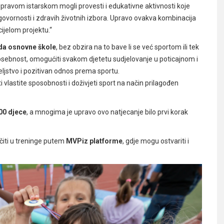
upravom istarskom mogli provesti i edukativne aktivnosti koje
dgovornosti i zdravih životnih izbora. Upravo ovakva kombinacija
cijelom projektu.“
eda osnovne škole
, bez obzira na to bave li se već sportom ili tek
posebnost, omogućiti svakom djetetu sudjelovanje u poticajnom i
ljstvo i pozitivan odnos prema sportu.
iti vlastite sposobnosti i doživjeti sport na način prilagođen
00 djece
, a mnogima je upravo ovo natjecanje bilo prvi korak
učiti u treninge putem
MVPiz platforme
, gdje mogu ostvariti i