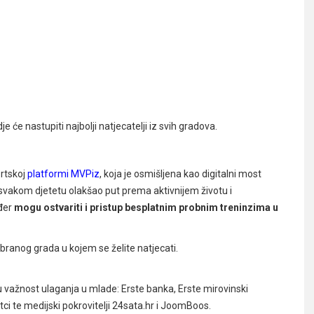
dje će nastupiti najbolji natjecatelji iz svih gradova.
ortskoj
platformi MVPiz
,
koja je osmišljena kao digitalni most
e svakom djetetu olakšao put prema aktivnijem životu i
ođer
mogu ostvariti i pristup besplatnim probnim treninzima u
branog grada u kojem se želite natjecati.
u važnost ulaganja u mlade: Erste banka, Erste mirovinski
tci te medijski pokrovitelji 24sata.hr i JoomBoos.