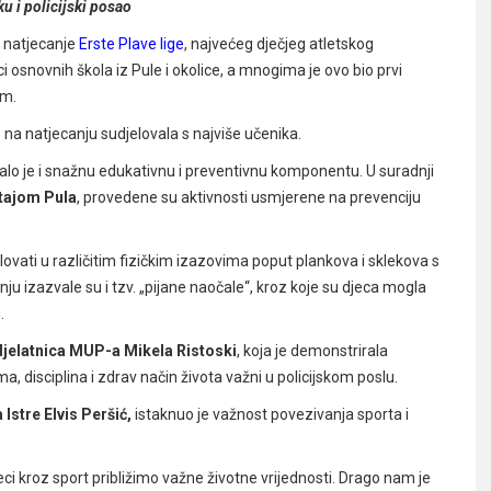
ku i policijski posao
o natjecanje
Erste Plave lige
, najvećeg dječjeg atletskog
ci osnovnih škola iz Pule i okolice, a mnogima je ovo bio prvi
em.
je na natjecanju sudjelovala s najviše učenika.
alo je i snažnu edukativnu i preventivnu komponentu. U suradnji
tajom Pula
, provedene su aktivnosti usmjerene na prevenciju
elovati u različitim fizičkim izazovima poput plankova i sklekova s
ju izazvale su i tzv. „pijane naočale“, kroz koje su djeca mogla
.
 djelatnica MUP-a Mikela Ristoski
, koja je demonstrirala
ema, disciplina i zdrav način života važni u policijskom poslu.
Istre Elvis Peršić,
istaknuo je važnost povezivanja sporta i
eci kroz sport približimo važne životne vrijednosti. Drago nam je