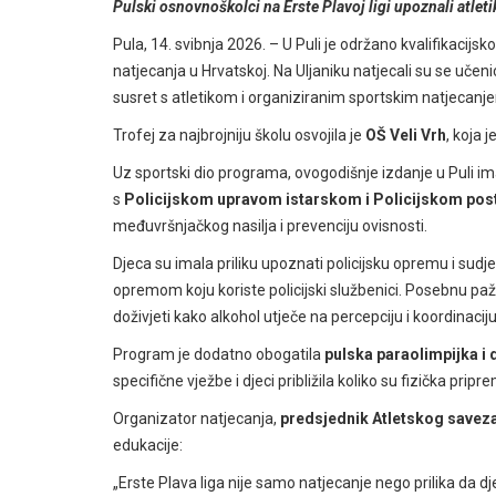
Pulski osnovnoškolci na Erste Plavoj ligi upoznali atleti
Pula, 14. svibnja 2026.
–
U Puli je održano kvalifikacijsk
natjecanja u Hrvatskoj. Na Uljaniku natjecali su se učeni
susret s atletikom i organiziranim sportskim natjecanj
Trofej za najbrojniju školu osvojila je
OŠ Veli Vrh
, koja 
Uz sportski dio programa, ovogodišnje izdanje u Puli im
s
Policijskom upravom istarskom i Policijskom pos
međuvršnjačkog nasilja i prevenciju ovisnosti.
Djeca su imala priliku upoznati policijsku opremu i sudj
opremom koju koriste policijski službenici. Posebnu pažn
doživjeti kako alkohol utječe na percepciju i koordinaciju
Program je dodatno obogatila
pulska paraolimpijka i
specifične vježbe i djeci približila koliko su fizička pripr
Organizator natjecanja,
predsjednik Atletskog saveza 
edukacije:
„Erste Plava liga nije samo natjecanje nego prilika da dj