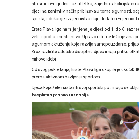
što smo ove godine, uz atletiku, zajedno s Policijskom 
djeci na zanimljiv način približavaju teme sigurnosti, o
sporta, edukacije i zajedništva daje dodatnu vrijednost 
Erste Plava liga
namijenjena je djeci od 1. do 6. razr
žele isprobati nešto novo. Upravo u tome leži njezina 
sigurnom okruženju koje razvija samopouzdanje, prijate
Kroz različite atletske discipline djeca imaju priliku otkr
njihovoj dobi.
Od svog pokretanja, Erste Plava liga okupila je oko
50.0
prema aktivnom bavljenju sportom.
Djeca koja žele nastaviti svoj sportski put mogu se uklj
besplatno probno razdoblje
.