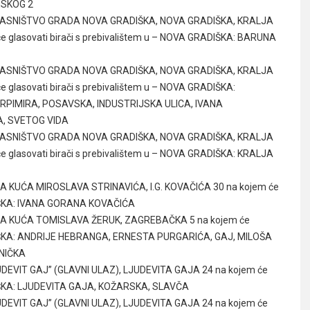
NSKOG 2
A VLASNIŠTVO GRADA NOVA GRADIŠKA, NOVA GRADIŠKA, KRALJA
e glasovati birači s prebivalištem u – NOVA GRADIŠKA: BARUNA
A VLASNIŠTVO GRADA NOVA GRADIŠKA, NOVA GRADIŠKA, KRALJA
 glasovati birači s prebivalištem u – NOVA GRADIŠKA:
RPIMIRA, POSAVSKA, INDUSTRIJSKA ULICA, IVANA
A, SVETOG VIDA
A VLASNIŠTVO GRADA NOVA GRADIŠKA, NOVA GRADIŠKA, KRALJA
e glasovati birači s prebivalištem u – NOVA GRADIŠKA: KRALJA
NA KUĆA MIROSLAVA STRINAVIĆA, I.G. KOVAČIĆA 30 na kojem će
ADIŠKA: IVANA GORANA KOVAČIĆA
ATNA KUĆA TOMISLAVA ŽERUK, ZAGREBAČKA 5 na kojem će
RADIŠKA: ANDRIJE HEBRANGA, ERNESTA PURGARIĆA, GAJ, MILOŠA
NIČKA
JUDEVIT GAJ” (GLAVNI ULAZ), LJUDEVITA GAJA 24 na kojem će
ADIŠKA: LJUDEVITA GAJA, KOŽARSKA, SLAVČA
JUDEVIT GAJ” (GLAVNI ULAZ), LJUDEVITA GAJA 24 na kojem će