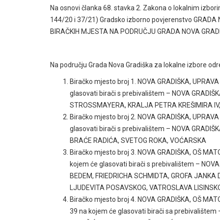
Na osnovi članka 68. stavka 2. Zakona o lokalnim izbor
144/20 i 37/21) Gradsko izborno povjerenstvo GRADA 
BIRAČKIH MJESTA NA PODRUČJU GRADA NOVA GRAD
Na području Grada Nova Gradiška za lokalne izbore odr
Biračko mjesto broj 1. NOVA GRADIŠKA, UPRAV
glasovati birači s prebivalištem – NOVA GRA
STROSSMAYERA, KRALJA PETRA KREŠIMIRA IV,
Biračko mjesto broj 2. NOVA GRADIŠKA, UPRAV
glasovati birači s prebivalištem – NOVA GRA
BRAĆE RADIĆA, SVETOG ROKA, VOĆARSKA
Biračko mjesto broj 3. NOVA GRADIŠKA, OŠ MA
kojem će glasovati birači s prebivalištem – 
BEDEM, FRIEDRICHA SCHMIDTA, GROFA JANKA 
LJUDEVITA POSAVSKOG, VATROSLAVA LISINSK
Biračko mjesto broj 4. NOVA GRADIŠKA, OŠ M
39 na kojem će glasovati birači sa prebivali