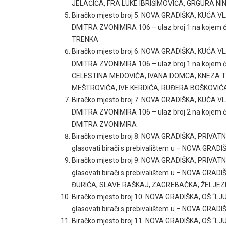
JELAČIĆA, FRA LUKE IBRIŠIMOVIĆA, GRGURA NI
Biračko mjesto broj 5. NOVA GRADIŠKA, KUĆ
DMITRA ZVONIMIRA 106 – ulaz broj 1 na kojem ć
TRENKA
Biračko mjesto broj 6. NOVA GRADIŠKA, KUĆ
DMITRA ZVONIMIRA 106 – ulaz broj 1 na kojem će
CELESTINA MEDOVIĆA, IVANA DOMCA, KNEZA T
MEŠTROVIĆA, IVE KERDIĆA, RUĐERA BOŠKOVIĆ
Biračko mjesto broj 7. NOVA GRADIŠKA, KUĆ
DMITRA ZVONIMIRA 106 – ulaz broj 2 na kojem ć
DMITRA ZVONIMIRA
Biračko mjesto broj 8. NOVA GRADIŠKA, PRIVAT
glasovati birači s prebivalištem u – NOVA GR
Biračko mjesto broj 9. NOVA GRADIŠKA, PRIV
glasovati birači s prebivalištem u – NOVA G
ĐURIĆA, SLAVE RAŠKAJ, ZAGREBAČKA, ŽELJEZ
Biračko mjesto broj 10. NOVA GRADIŠKA, OŠ “L
glasovati birači s prebivalištem u – NOVA GR
Biračko mjesto broj 11. NOVA GRADIŠKA, OŠ “L