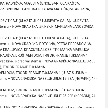
ADIŠKA: RADNIČKA, AUGUSTA ŠENOE, BARTOLA KAŠIĆA,
 VREBINO BRDO, ANTUNA GUSTAVA MATOŠA, IVE ANDRIĆA,
JUDEVIT GAJ” (ULAZ IZ ULICE LJUDEVITA GAJA), LJUDEVITA
valištem u – NOVA GRADIŠKA: ZRINSKIH, MARIJANA LANOSOVIĆA,
JUDEVIT GAJ” (ULAZ IZ ULICE LJUDEVITA GAJA), LJUDEVITA
valištem u – NOVA GRADIŠKA: POTOČNA, PETRA PRERADOVIĆA,
VA KRALJEVIĆA, DRAGUTINA LOBE, TRG MARKA MARULIĆA
A GRADIŠKA, DRUŠTVENI DOM, TRG DR. FRANJE TUĐMANA 1
vati birači s prebivalištem u – NOVA GRADIŠKA: NASELJE URIJE
NI), TRG DR. FRANJE TUĐMANA
TVENI DOM, TRG DR. FRANJE TUĐMANA 1 (ULAZ S URIJA –
lištem u – NOVA GRADIŠKA: NASELJE URIJE 15-23A (NEPARNI), 14-
TVENI DOM, TRG DR. FRANJE TUĐMANA 1 (ULAZ S URIJA –
lištem u – NOVA GRADIŠKA: NASELJE URIJE 25-29B (NEPARNI), 24-
ULTURE, NOVA GRADIŠKA, RELKOVIĆEVA 4 na kojem će glasovati