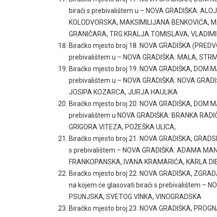
birači s prebivalištem u – NOVA GRADIŠKA: AL
KOLODVORSKA, MAKSIMILIJANA BENKOVIĆA, MA
GRANIČARA, TRG KRALJA TOMISLAVA, VLADIM
Biračko mjesto broj 18. NOVA GRADIŠKA (PREDVO
prebivalištem u – NOVA GRADIŠKA: MALA, ST
Biračko mjesto broj 19. NOVA GRADIŠKA, DOM M
prebivalištem u – NOVA GRADIŠKA: NOVA GRAD
JOSIPA KOZARCA, JURJA HAULIKA
Biračko mjesto broj 20. NOVA GRADIŠKA, DOM M
prebivalištem u NOVA GRADIŠKA: BRANKA RADI
GRIGORA VITEZA, POŽEŠKA ULICA,
Biračko mjesto broj 21. NOVA GRADIŠKA, GRADSK
s prebivalištem – NOVA GRADIŠKA: ADAMA M
FRANKOPANSKA, IVANA KRAMARIĆA, KARLA DIE
Biračko mjesto broj 22. NOVA GRADIŠKA, ZG
na kojem će glasovati birači s prebivalištem
PSUNJSKA, SVETOG VINKA, VINOGRADSKA
Biračko mjesto broj 23. NOVA GRADIŠKA, PR