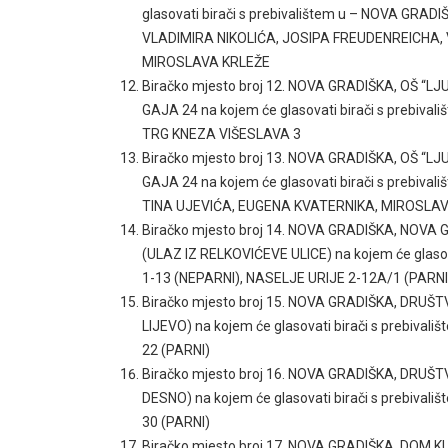
glasovati birači s prebivalištem u – NOVA GR
VLADIMIRA NIKOLIĆA, JOSIPA FREUDENREICHA,
MIROSLAVA KRLEŽE
Biračko mjesto broj 12. NOVA GRADIŠKA, OŠ “L
GAJA 24 na kojem će glasovati birači s prebi
TRG KNEZA VIŠESLAVA 3
Biračko mjesto broj 13. NOVA GRADIŠKA, OŠ “L
GAJA 24 na kojem će glasovati birači s prebi
TINA UJEVIĆA, EUGENA KVATERNIKA, MIROSLA
Biračko mjesto broj 14. NOVA GRADIŠKA, NOV
(ULAZ IZ RELKOVIĆEVE ULICE) na kojem će glaso
1-13 (NEPARNI), NASELJE URIJE 2-12A/1 (PAR
Biračko mjesto broj 15. NOVA GRADIŠKA, DRUŠ
LIJEVO) na kojem će glasovati birači s prebiva
22 (PARNI)
Biračko mjesto broj 16. NOVA GRADIŠKA, DRUŠ
DESNO) na kojem će glasovati birači s prebiva
30 (PARNI)
Biračko mjesto broj 17. NOVA GRADIŠKA, DOM K