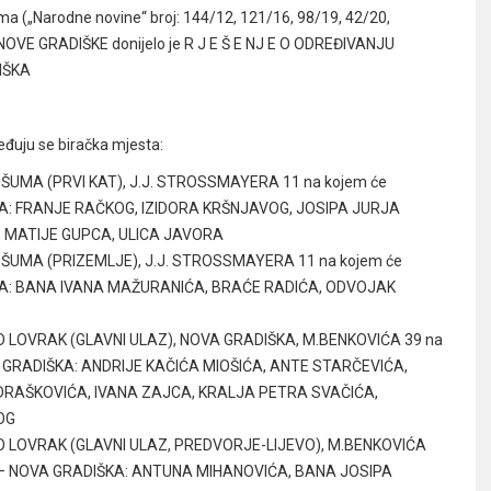
ima („Narodne novine“ broj: 144/12, 121/16, 98/19, 42/20,
NOVE GRADIŠKE donijelo je
R J E Š E NJ E O ODREĐIVANJU
IŠKA
eđuju se biračka mjesta:
A ŠUMA (PRVI KAT), J.J. STROSSMAYERA 11 na kojem će
DIŠKA: FRANJE RAČKOG, IZIDORA KRŠNJAVOG, JOSIPA JURJA
 MATIJE GUPCA, ULICA JAVORA
A ŠUMA (PRIZEMLJE), J.J. STROSSMAYERA 11 na kojem će
DIŠKA: BANA IVANA MAŽURANIĆA, BRAĆE RADIĆA, ODVOJAK
TO LOVRAK (GLAVNI ULAZ), NOVA GRADIŠKA, M.BENKOVIĆA 39 na
NOVA GRADIŠKA: ANDRIJE KAČIĆA MIOŠIĆA, ANTE STARČEVIĆA,
DRAŠKOVIĆA, IVANA ZAJCA, KRALJA PETRA SVAČIĆA,
OG
ATO LOVRAK (GLAVNI ULAZ, PREDVORJE-LIJEVO), M.BENKOVIĆA
štem – NOVA GRADIŠKA: ANTUNA MIHANOVIĆA, BANA JOSIPA