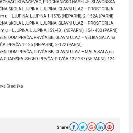
 – KOVAČEVAC: KOVAČEVAC, PROGNANIČKO NASELJE, SLAVONSKA
RUČNA ŠKOLA LJUPINA, LJUPINA, GLAVNI ULAZ – PROSTORIJA
štem u – LJUPINA: LJUPINA 1-157B (NEPARNI), 2- 152A (PARNI)
RUČNA ŠKOLA LJUPINA, LJUPINA, GLAVNI ULAZ – PROSTORIJA
štem u – LJUPINA: LJUPINA 159-401 (NEPARNI), 154- 400 (PARNI)
TVENI DOM PRVČA, PRVČA BB, GLAVNI ULAZ – VELIKA SALA na
PRVČA: PRVČA 1-125 (NEPARNI), 2-122 (PARNI)
ŠTVENI DOM PRVČA, PRVČA BB, GLAVNI ULAZ – MALA SALA na
 NOVA GRADIŠKA: SEGED, PRVČA: PRVČA 127-287 (NEPARNI), 124-
ova Gradiška
Share: