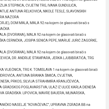
OJZIJA STEPINCA, CVJETNI TRG, IVANA GUNDULIĆA,
TIJE ANTUNA RELKOVIĆA, NIKOLE TESLE, SLAVONSKIH
IRA NAZORA
RJE), DOM MALA, MALA 92 na kojem će glasovati birači s
RMAČKA
ALA (DVORANA), MALA 92 na kojem će glasovati birači s
IŠKA:CERNIČKA, JOSIPA SENIĆA PEPE, MARIJE JURIĆ ZAGORKE,
ALA (DVORANA), MALA 92 na kojem će glasovati birači s
ČEVIĆA, DR. ANDRIJE ŠTAMPARA, JERKA LJUBIBRATIĆA, TRG
A VIJEĆNICA, TRG K. TOMISLAVA 1 na kojem će glasovati birači
ANDROVIĆA, ANTUNA BRANKA ŠIMIĆA, CVJETNA,
NEŠA, PRKOS, SILVIJA STRAHIMIRA KRANJČEVIĆA,
RADA GRADSKOG POGLAVARSTVA, ULAZ IZ ULICE KARLA DIENEŠA
 – NOVA GRADIŠKA: LIPOVICA, MAVRE BAUERA, MLINARSKA,
OGNANIČKO NASELJE “KOVAČEVAC”, UPRAVNA ZGRADA BB na