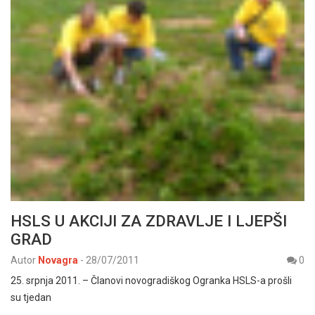
HSLS U AKCIJI ZA ZDRAVLJE I LJEPŠI
GRAD
Autor
Novagra
-
28/07/2011
0
25. srpnja 2011. – Članovi novogradiškog Ogranka HSLS-a prošli
su tjedan