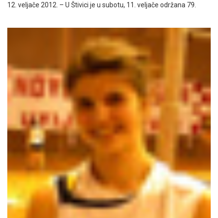
12. veljače 2012. – U Štivici je u subotu, 11. veljače održana 79.