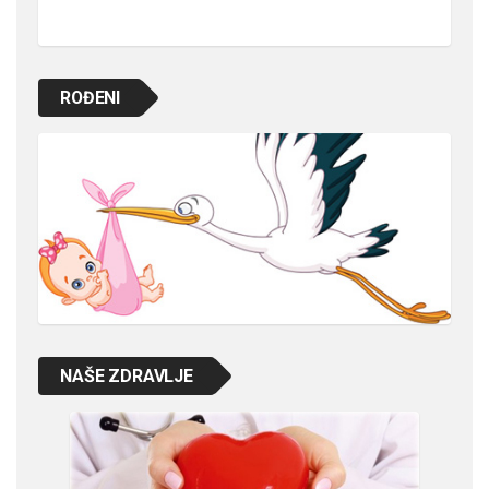
ROĐENI
NAŠE ZDRAVLJE