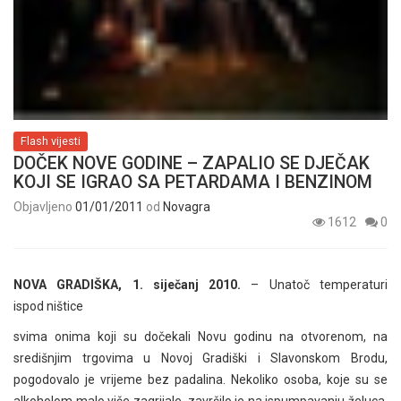
Flash vijesti
DOČEK NOVE GODINE – ZAPALIO SE DJEČAK
KOJI SE IGRAO SA PETARDAMA I BENZINOM
Objavljeno
01/01/2011
od
Novagra
1612
0
NOVA GRADIŠKA, 1. siječanj 2010.
– Unatoč temperaturi
ispod ništice
svima onima koji su dočekali Novu godinu na otvorenom, na
središnjim trgovima u Novoj Gradiški i Slavonskom Brodu,
pogodovalo je vrijeme bez padalina. Nekoliko osoba, koje su se
alkoholom malo više zagrijale, završilo je na ispumpavanju želuca.