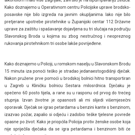
Kako doznajemo u Operativnom centru Policijske uprave brodsko-
posavske nije bilo izgreda na javnim okupljanima. Iako nije bilo
pretjerane upotrebe pirotehnike u Županijski centar 112 Državne
uprave za zaštitu i spašavanje dojavljena su tri slučaja na području
Slavonskog Broda u kojima su zbog nestručnog i neopreznog
rukovanja pirotehnikom tri osobe lakše povrijeđene.
Kako doznajemo u Policiji, u romskom naselju u Slavonskom Brodu
15 minuta iza ponoći teško je stradao jedanaestogodišnji dječak.
Nakon pružene prve pomoći u brodskoj bolnici hitno transportiran
u Zagreb u Kliničku bolnicu Sestara milosrdnica. Dječaku je
opečeno 60 posto tijela, a rane su u rasponu od prvog do trećeg
stupnja. Izvan životne je opasnosti ali mi slijedi višemjesečni
oporavak. Dječak se igrao petardama u benzini kante s benzinom,
izazvao požar, zapalio si odjeću i zadobio teške tjelesne povrede
opasne po život. Kako je priopćila Policija protiv ženske osobe koja
nije spriječila dječaka da se igra petardama i benzinom biti će