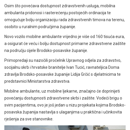
Osim što povećava dostupnost zdravstvenih usluga, mobilna
ambulanta pridonosi i rasterećenju postojećih ordinacija te
omogućuje bolju organizaciju rada zdravstvenih timova na terenu,
osobito u ruralnim područjima županije.
Novo vozilo mobilne ambulante vrijedno je više od 160 tisuća eura,
a osigurat će veću i bolju dostupnost primarne zdravstvene zaštite
na području cijele Brodsko-posavske županije.
Primopredaji su nazočili pročelnik Upravnog odjela za zdravstvo,
socijalnu skrb i hrvatske branitelje Ivan Tucić, ravnateljica Doma
zdravlja Brodsko-posavske županije Lidija Grčić s djelatnicima te
predstavnici Ministarstva zdravstva.
Mobilne ambulante, uz mobilne ljekarne, značajno će doprinijeti
povećanju dostupnosti zdravstvene skrbi i zaštite. Vodeći brigu o
svim pacijentima, ovo je još jedan u nizu projekata kojima Brodsko-
posavska županija nastavlja s ulaganjima u praktična i učinkovita
rješenja za sve stanovnike.