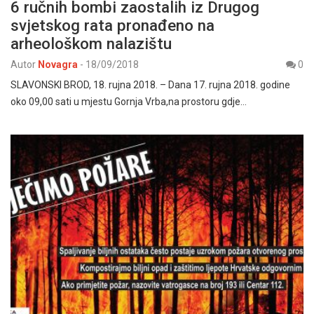
6 ručnih bombi zaostalih iz Drugog
svjetskog rata pronađeno na
arheološkom nalazištu
Autor
Novagra
-
18/09/2018
0
SLAVONSKI BROD, 18. rujna 2018. – Dana 17. rujna 2018. godine
oko 09,00 sati u mjestu Gornja Vrba,na prostoru gdje…