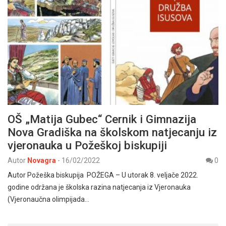
OŠ „Matija Gubec“ Cernik i Gimnazija
Nova Gradiška na školskom natjecanju iz
vjeronauka u Požeškoj biskupiji
Autor
Novagra
-
16/02/2022
0
Autor Požeška biskupija POŽEGA – U utorak 8. veljače 2022.
godine održana je školska razina natjecanja iz Vjeronauka
(Vjeronaučna olimpijada…