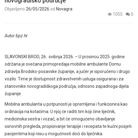
novogradiško područje
Objavljeno
26/05/2026
od
Novagra
1055
0
Autor bpz.hr
SLAVONSKI BROD, 26. svibnja 2026. – U prosincu 2025. godine
održana je svečana primopredaja mobilne ambulante Domu
zdravlja Brodsko-posavske županije, a jučer je isporučeno i drugo
vozilo. Time je dostupnost zdravstvenih usluga osigurana i za
stanovnike novogradiškoga područja, odnosno zapadnoga dijela
županije.
Mobilna ambulanta u potpunosti je opremljena i funkcionira kao
ordinacija na kotačima. U njoj će raditi tim koji čine liječnik,
medicinska sestra i vozač, a bit će omogućeno obavljanje
osnovnih pregleda, propisivanje terapije i recepata te kućni posjeti
pacijentima koji nisu u mogućnosti doći do liječnika.