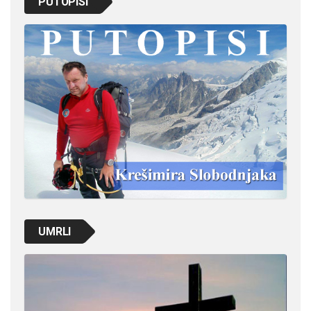
PUTOPISI
UMRLI