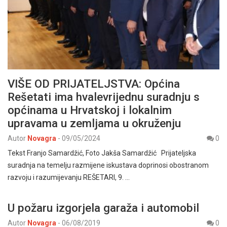
VIŠE OD PRIJATELJSTVA: Općina
Rešetati ima hvalevrijednu suradnju s
općinama u Hrvatskoj i lokalnim
upravama u zemljama u okruženju
Autor
Novagra
-
09/05/2024
0
Tekst Franjo Samardžić, Foto Jakša Samardžić Prijateljska
suradnja na temelju razmijene iskustava doprinosi obostranom
razvoju i razumijevanju REŠETARI, 9. …
U požaru izgorjela garaža i automobil
Autor
Novagra
-
06/08/2019
0