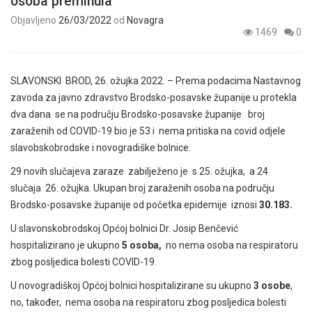
osoba preminula
Objavljeno
26/03/2022
od
Novagra
1469
0
SLAVONSKI BROD, 26. ožujka 2022. – Prema podacima Nastavnog
zavoda za javno zdravstvo Brodsko-posavske županije u protekla
dva dana se
na području Brodsko-posavske županije broj
zaraženih od COVID-19
bio je 53 i
nema pritiska na covid odjele
slavobskobrodske i novogradiške bolnice.
29 novih slučajeva zaraze zabilježeno je s 25. ožujka, a 24
slučaja 26. ožujka. Ukupan broj zaraženih osoba na području
Brodsko-posavske županije od početka epidemije iznosi
30.183.
U slavonskobrodskoj Općoj bolnici Dr. Josip Benčević
hospitalizirano je ukupno
5 osoba,
no nema osoba na respiratoru
zbog posljedica bolesti COVID-19.
U novogradiškoj Općoj bolnici hospitalizirane su ukupno
3 osobe
,
no, također, nema osoba na respiratoru zbog posljedica bolesti