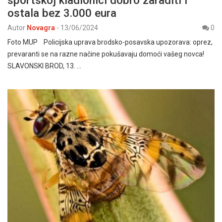
sportskoj kladionici dobro zaraditi i
ostala bez 3.000 eura
Autor
Novagra
-
13/06/2024
0
Foto MUP Policijska uprava brodsko-posavska upozorava: oprez,
prevaranti se na razne načine pokušavaju domoći vašeg novca!
SLAVONSKI BROD, 13. …