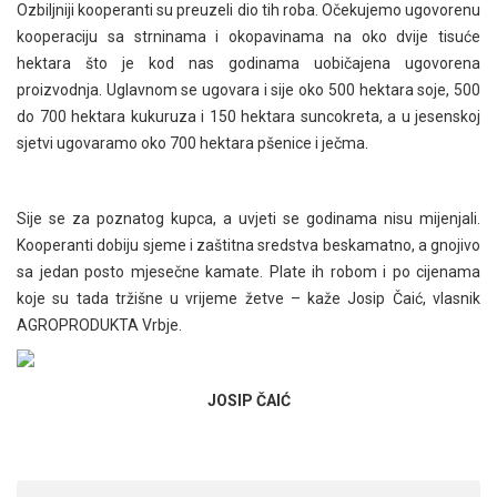
Ozbiljniji kooperanti su preuzeli dio tih roba. Očekujemo ugovorenu
kooperaciju sa strninama i okopavinama na oko dvije tisuće
hektara što je kod nas godinama uobičajena ugovorena
proizvodnja. Uglavnom se ugovara i sije oko 500 hektara soje, 500
do 700 hektara kukuruza i 150 hektara suncokreta, a u jesenskoj
sjetvi ugovaramo oko 700 hektara pšenice i ječma.
Sije se za poznatog kupca, a uvjeti se godinama nisu mijenjali.
Kooperanti dobiju sjeme i zaštitna sredstva beskamatno, a gnojivo
sa jedan posto mjesečne kamate. Plate ih robom i po cijenama
koje su tada tržišne u vrijeme žetve – kaže Josip Čaić, vlasnik
AGROPRODUKTA Vrbje.
JOSIP ČAIĆ