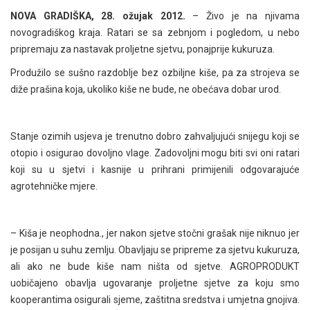
NOVA GRADIŠKA, 28. ožujak 2012.
– Živo je na njivama
novogradiškog kraja. Ratari se sa zebnjom i pogledom, u nebo
pripremaju za nastavak proljetne sjetvu, ponajprije kukuruza.
Produžilo se sušno razdoblje bez ozbiljne kiše, pa za strojeva se
diže prašina koja, ukoliko kiše ne bude, ne obećava dobar urod.
Stanje ozimih usjeva je trenutno dobro zahvaljujući snijegu koji se
otopio i osigurao dovoljno vlage. Zadovoljni mogu biti svi oni ratari
koji su u sjetvi i kasnije u prihrani primijenili odgovarajuće
agrotehničke mjere.
– Kiša je neophodna., jer nakon sjetve stočni grašak nije niknuo jer
je posijan u suhu zemlju. Obavljaju se pripreme za sjetvu kukuruza,
ali ako ne bude kiše nam ništa od sjetve. AGROPRODUKT
uobičajeno obavlja ugovaranje proljetne sjetve za koju smo
kooperantima osigurali sjeme, zaštitna sredstva i umjetna gnojiva.