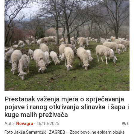
Prestanak važenja mjera o sprječavanja
pojave i ranog otkrivanja slinavke i šapa i
kuge malih preživača
Autor
Novagra
-
16/10/2025
0
Foto Jakša Samardžić ZAGREB – Zbog povoljne epidemiološke