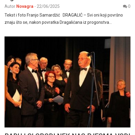
Autor
Novagra
-
22/06/2025
0
Tekst i foto Franjo Samardžić DRAGALIĆ – Svi oni koji površno
znaju što se, nakon povratka Dragalićana iz progonstva…