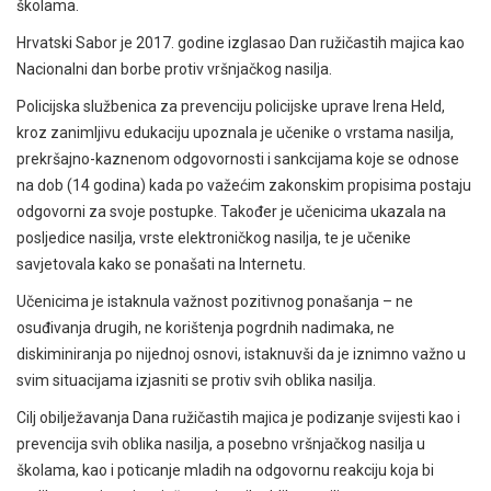
školama.
Hrvatski Sabor je 2017. godine izglasao Dan ružičastih majica kao
Nacionalni dan borbe protiv vršnjačkog nasilja.
Policijska službenica za prevenciju policijske uprave Irena Held,
kroz zanimljivu edukaciju upoznala je učenike o vrstama nasilja,
prekršajno-kaznenom odgovornosti i sankcijama koje se odnose
na dob (14 godina) kada po važećim zakonskim propisima postaju
odgovorni za svoje postupke. Također je učenicima ukazala na
posljedice nasilja, vrste elektroničkog nasilja, te je učenike
savjetovala kako se ponašati na Internetu.
Učenicima je istaknula važnost pozitivnog ponašanja – ne
osuđivanja drugih, ne korištenja pogrdnih nadimaka, ne
diskiminiranja po nijednoj osnovi, istaknuvši da je iznimno važno u
svim situacijama izjasniti se protiv svih oblika nasilja.
Cilj obilježavanja Dana ružičastih majica je podizanje svijesti kao i
prevencija svih oblika nasilja, a posebno vršnjačkog nasilja u
školama, kao i poticanje mladih na odgovornu reakciju koja bi