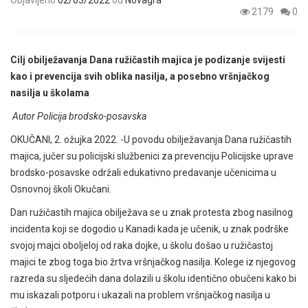
Objavljeno
02/03/2022
od
Novagra
2179
0
Cilj obilježavanja Dana ružičastih majica je podizanje svijesti
kao i prevencija svih oblika nasilja, a posebno vršnjačkog
nasilja u školama
Autor Policija brodsko-posavska
OKUČANI, 2. ožujka 2022. -U povodu obilježavanja Dana ružičastih
majica, jučer su policijski službenici za prevenciju Policijske uprave
brodsko-posavske održali edukativno predavanje učenicima u
Osnovnoj školi Okučani.
Dan ružičastih majica obilježava se u znak protesta zbog nasilnog
incidenta koji se dogodio u Kanadi kada je učenik, u znak podrške
svojoj majci oboljeloj od raka dojke, u školu došao u ružičastoj
majici te zbog toga bio žrtva vršnjačkog nasilja. Kolege iz njegovog
razreda su sljedećih dana dolazili u školu identično obučeni kako bi
mu iskazali potporu i ukazali na problem vršnjačkog nasilja u