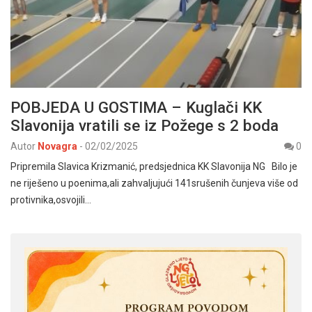
POBJEDA U GOSTIMA – Kuglači KK
Slavonija vratili se iz Požege s 2 boda
Autor
Novagra
-
02/02/2025
0
Pripremila Slavica Krizmanić, predsjednica KK Slavonija NG Bilo je
ne riješeno u poenima,ali zahvaljujući 141srušenih čunjeva više od
protivnika,osvojili…