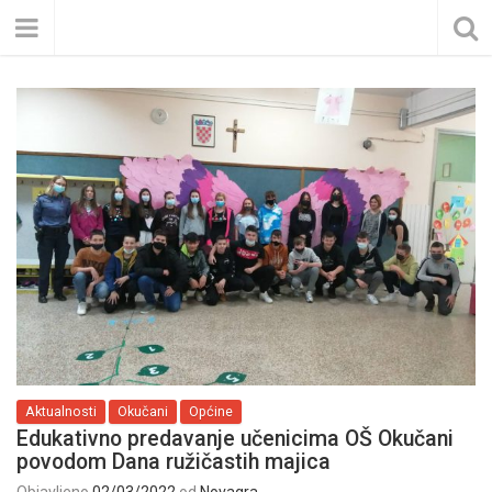
Aktualnosti
Okučani
Općine
Edukativno predavanje učenicima OŠ Okučani
povodom Dana ružičastih majica