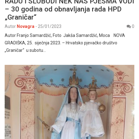
RADU I SLOBODI NEK NAS PJESMA VODI
– 30 godina od obnavljanja rada HPD
„Graničar“
Autor
Novagra
-
25/01/2023
0
Autor Franjo Samardžić, Foto Jakša Samardžić, Moca NOVA
GRADIŠKA, 25. siječnja 2023. – Hrvatsko pjevačko društvo
„Graničar“ u subotu…