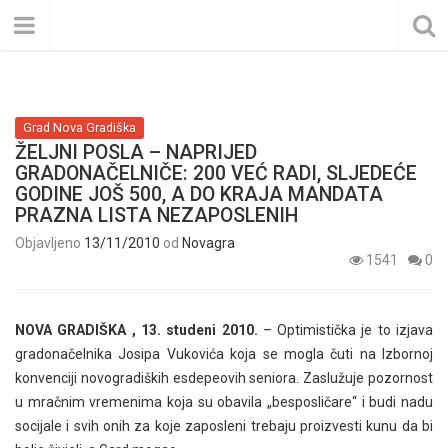
Grad Nova Gradiška
ŽELJNI POSLA – NAPRIJED
GRADONAČELNIČE: 200 VEĆ RADI, SLJEDEĆE
GODINE JOŠ 500, A DO KRAJA MANDATA
PRAZNA LISTA NEZAPOSLENIH
Objavljeno
13/11/2010
od
Novagra
1541
0
NOVA GRADIŠKA , 13. studeni 2010.
– Optimistička je to izjava
gradonačelnika Josipa Vukovića koja se mogla čuti na Izbornoj
konvenciji novogradiških esdepeovih seniora. Zaslužuje pozornost
u mračnim vremenima koja su obavila „besposličare“ i budi nadu
socijale i svih onih za koje zaposleni trebaju proizvesti kunu da bi