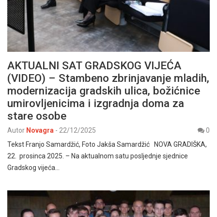
AKTUALNI SAT GRADSKOG VIJEĆA
(VIDEO) – Stambeno zbrinjavanje mladih,
modernizacija gradskih ulica, božićnice
umirovljenicima i izgradnja doma za
stare osobe
Autor
Novagra
-
22/12/2025
0
Tekst Franjo Samardžić, Foto Jakša Samardžić NOVA GRADIŠKA,
22. prosinca 2025. – Na aktualnom satu posljednje sjednice
Gradskog vijeća…