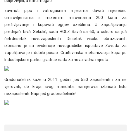
bolje živjeli, a Gard mogao
zavrnuti pipu i vatrogasnim mjerama davati mjesečno
umirovljenicima s mizernim mirovinama 200 kuna za
preživljavanje i kupovati ogrjev ozeblima. U zapošljavanju
prednjači bivši Sekulić, sada HOLZ Savić sa 60, a uskoro sa još
četrdesetak novozaposlenih. Desetak visoko obrazovanih
izbrisano je sa evidencije novogradiške ispostave Zavoda za
zapošljavanje i dobilo posao. Građevinska mehanizacija kopa po
Industrijskom parku, gradi se nada za nova radna mjesta.
Gradonačelnik kaže u 2011. godini još 550 zaposlenih i za ne
vjerovati, do kraja svog mandata, namjerava izbrisati listu
nezaposlenih. Naprijed gradonačelniče!