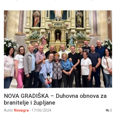
NOVA GRADIŠKA – Duhovna obnova za
branitelje i župljane
Autor
Novagra
-
17/06/2024
0