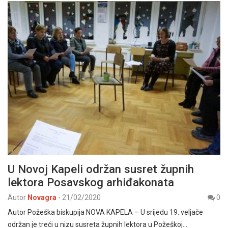
U Novoj Kapeli održan susret župnih
lektora Posavskog arhiđakonata
Autor
Novagra
-
21/02/2020
0
Autor Požeška biskupija NOVA KAPELA – U srijedu 19. veljače
održan je treći u nizu susreta župnih lektora u Požeškoj…