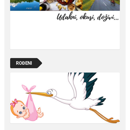
ROĐENI