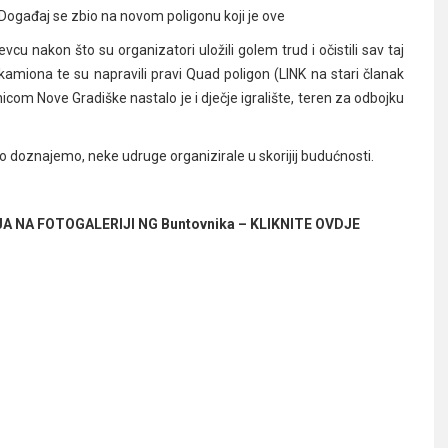
Događaj se zbio na novom poligonu koji je ove
u nakon što su organizatori uložili golem trud i očistili sav taj
kamiona te su napravili pravi Quad poligon
(LINK na stari članak
icom Nove Gradiške nastalo je i dječje igralište, teren za odbojku
ako doznajemo, neke udruge organizirale u skorijij budućnosti.
NA FOTOGALERIJI NG Buntovnika – KLIKNITE OVDJE