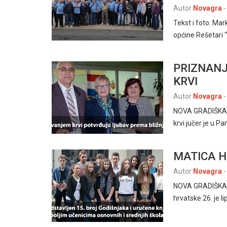
Autor
Novagra
-
Tekst i foto: Ma
općine Rešetari “
PRIZNAN
KRVI
Autor
Novagra
-
NOVA GRADIŠKA, 1
krvi jučer je u P
MATICA H
Autor
Novagra
-
NOVA GRADIŠKA, 2
hrvatske 26. je l