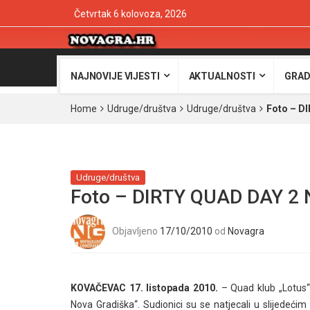
Četvrtak 6 kolovoza, 2026
NAJNOVIJE VIJESTI
AKTUALNOSTI
GRAD
Home
Udruge/društva
Udruge/društva
Foto – D
Udruge/društva
Foto – DIRTY QUAD DAY 2 
Objavljeno
17/10/2010
od
Novagra
KOVAČEVAC 17. listopada 2010.
– Quad klub „Lotus“ 
Nova Gradiška“. Sudionici su se natjecali u slijedećim