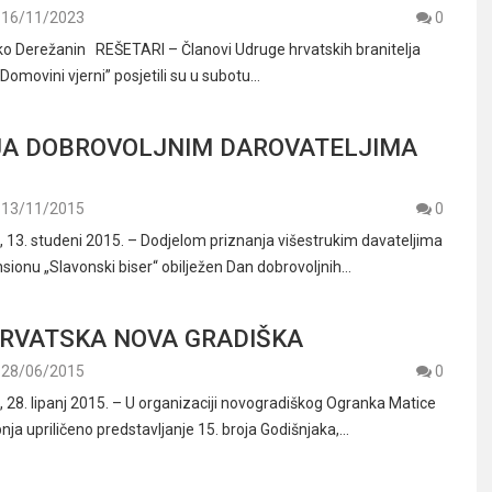
16/11/2023
0
rko Derežanin REŠETARI – Članovi Udruge hrvatskih branitelja
Domovini vjerni” posjetili su u subotu…
JA DOBROVOLJNIM DAROVATELJIMA
13/11/2015
0
3. studeni 2015. – Dodjelom priznanja višestrukim davateljima
ansionu „Slavonski biser“ obilježen Dan dobrovoljnih…
RVATSKA NOVA GRADIŠKA
28/06/2015
0
8. lipanj 2015. – U organizaciji novogradiškog Ogranka Matice
ipnja upriličeno predstavljanje 15. broja Godišnjaka,…