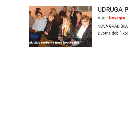
UDRUGA P
Autor
Novagra
-
NOVA GRADIŠKA, 4
životne dobi“, ko