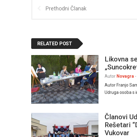
Prethodni Članak
RELATED POST
Likovna s
„Suncokre
Autor
Novagra
-
Autor Franjo Sam
Udruga osoba s 
Članovi Ud
Rešetari “
Vukovar