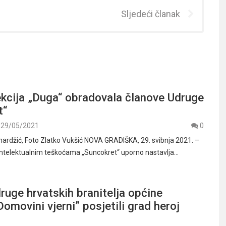
Sljedeći članak
ekcija „Duga“ obradovala članove Udruge
t“
29/05/2021
0
ardžić, Foto Zlatko Vukšić NOVA GRADIŠKA, 29. svibnja 2021. –
intelektualnim teškoćama „Suncokret“ uporno nastavlja…
ruge hrvatskih branitelja općine
Domovini vjerni” posjetili grad heroj