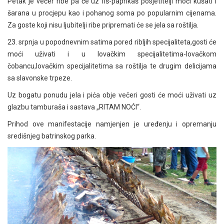
Petak je večer ribe pa će uz fiš-paprikaš posjetitelji moći kušati i
šarana u procjepu kao i pohanog soma po popularnim cijenama.
Za goste koji nisu ljubitelji ribe pripremati će se jela sa roštilja.
23. srpnja u popodnevnim satima pored ribljih specijaliteta,gosti će
moći uživati i u lovačkim specijalitetima-lovačkom
čobancu,lovačkim specijalitetima sa roštilja te drugim delicijama
sa slavonske trpeze.
Uz bogatu ponudu jela i pića obje večeri gosti će moći uživati uz
glazbu tamburaša i sastava „RITAM NOĆI“.
Prihod ove manifestacije namjenjen je uređenju i opremanju
središnjeg batrinskog parka.