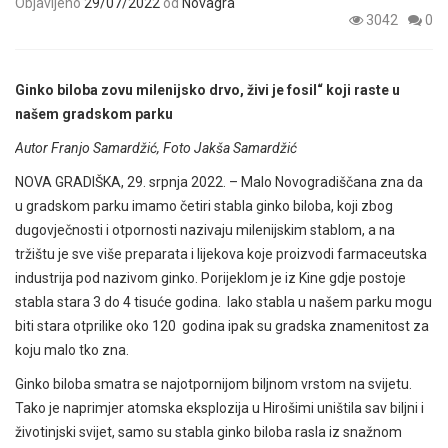
Objavljeno
29/07/2022
od
Novagra
3042
0
Ginko biloba zovu milenijsko drvo, živi je fosil“ koji raste u
našem gradskom parku
Autor Franjo Samardžić, Foto Jakša Samardžić
NOVA GRADIŠKA, 29. srpnja 2022. – Malo Novogradiščana zna da
u gradskom parku imamo četiri stabla ginko biloba, koji zbog
dugovječnosti i otpornosti nazivaju milenijskim stablom, a na
tržištu je sve više preparata i lijekova koje proizvodi farmaceutska
industrija pod nazivom ginko. Porijeklom je iz Kine gdje postoje
stabla stara 3 do 4 tisuće godina. Iako stabla u našem parku mogu
biti stara otprilike oko 120 godina ipak su gradska znamenitost za
koju malo tko zna.
Ginko biloba smatra se najotpornijom biljnom vrstom na svijetu.
Tako je naprimjer atomska eksplozija u Hirošimi uništila sav biljni i
životinjski svijet, samo su stabla ginko biloba rasla iz snažnom