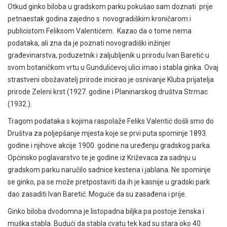
Otkud ginko biloba u gradskom parku pokušao sam doznati prije
petnaestak godina zajedno s novogradiškim kroničarom i
publicistom Feliksom Valentićem. Kazao da o tome nema
podataka, ali zna da je poznati novogradiški inžinjer
građevinarstva, poduzetnik i zaljubljenik u prirodu Ivan Baretić u
svom botaničkom vrtu u Gundulićevoj ulici imao i stabla ginka. Ovaj
strastveni obožavatelj prirode inicirao je osnivanje Kluba prijatelja
prirode Zeleni krst (1927. godine i Planinarskog društva Strmac
(1932.).
Tragom podataka s kojima raspolaže Feliks Valentić došli smo do
Društva za poljepšanje mjesta koje se prvi puta spominje 1893.
godine i njihove akcije 1900. godine na uređenju gradskog parka.
Općinsko poglavarstvo te je godine iz Križevaca za sadnju u
gradskom parku naručilo sadnice kestena i jablana. Ne spominje
se ginko, pa se može pretpostaviti da ih je kasnije u gradski park
dao zasaditi Ivan Baretić. Moguće da su zasađena i prije.
Ginko biloba dvodomna je listopadna biljka pa postoje ženska i
muška stabla. Budući da stabla cvatu tek kad su stara oko 40