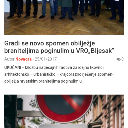
Gradi se novo spomen obilježje
braniteljima poginulim u VRO„Bljesak“
Autor
Novagra
-
25/01/2017
0
OKUČANI – Izložbu natječajnih radova za idejno likovno i
arhitektonsko – urbanističko – krajobrazno rješenje spomen-
obilježja hrvatskim braniteljima poginulim u…