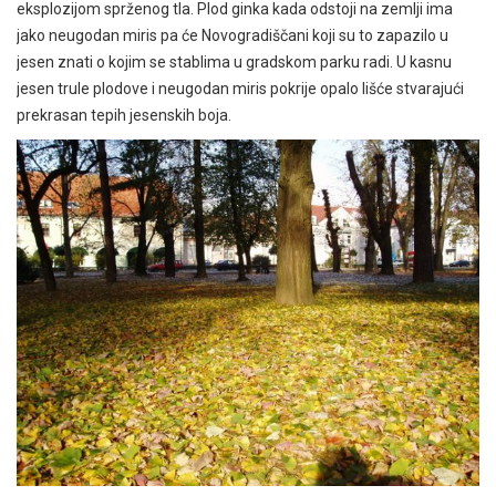
eksplozijom sprženog tla. Plod ginka kada odstoji na zemlji ima
jako neugodan miris pa će Novogradiščani koji su to zapazilo u
jesen znati o kojim se stablima u gradskom parku radi. U kasnu
jesen trule plodove i neugodan miris pokrije opalo lišće stvarajući
prekrasan tepih jesenskih boja.