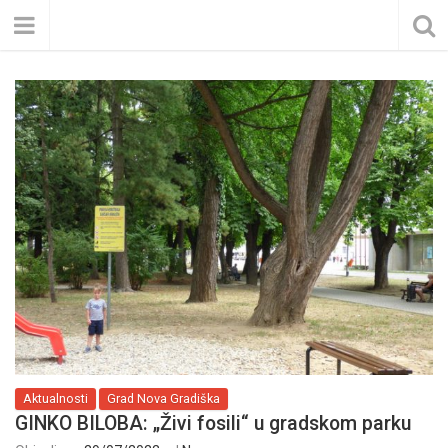
Aktualnosti
Grad Nova Gradiška
GINKO BILOBA: „Živi fosili“ u gradskom parku