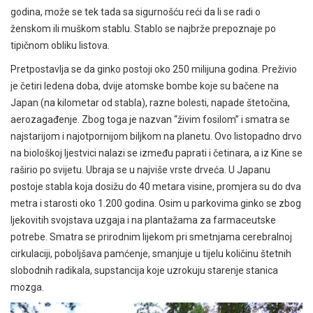
godina, može se tek tada sa sigurnošću reći da li se radi o
ženskom ili muškom stablu. Stablo se najbrže prepoznaje po
tipičnom obliku listova.
Pretpostavlja se da ginko postoji oko 250 milijuna godina. Preživio
je četiri ledena doba, dvije atomske bombe koje su bačene na
Japan (na kilometar od stabla), razne bolesti, napade štetočina,
aerozagađenje. Zbog toga je nazvan “živim fosilom” i smatra se
najstarijom i najotpornijom biljkom na planetu. Ovo listopadno drvo
na biološkoj ljestvici nalazi se između paprati i četinara, a iz Kine se
raširio po svijetu. Ubraja se u najviše vrste drveća. U Japanu
postoje stabla koja dosižu do 40 metara visine, promjera su do dva
metra i starosti oko 1.200 godina. Osim u parkovima ginko se zbog
ljekovitih svojstava uzgaja i na plantažama za farmaceutske
potrebe. Smatra se prirodnim lijekom pri smetnjama cerebralnoj
cirkulaciji, poboljšava pamćenje, smanjuje u tijelu količinu štetnih
slobodnih radikala, supstancija koje uzrokuju starenje stanica
mozga.