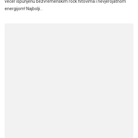
večer ispunjenu bezvremenskim rock hitovima i nevjerojatnom
energijom! Najbolji…