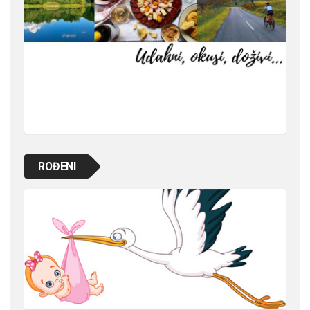
ROĐENI