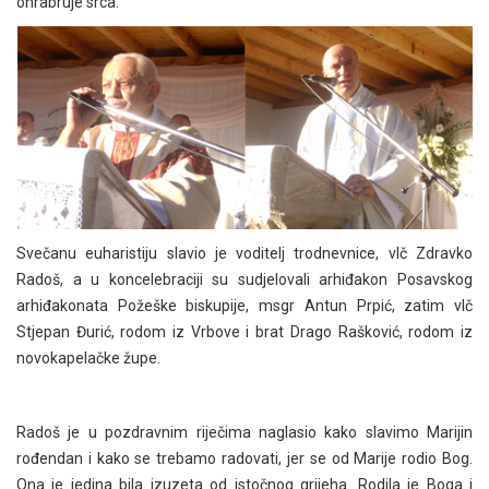
ohrabruje srca.
Svečanu euharistiju slavio je voditelj trodnevnice, vlč Zdravko
Radoš, a u koncelebraciji su sudjelovali arhiđakon Posavskog
arhiđakonata Požeške biskupije, msgr Antun Prpić, zatim vlč
Stjepan Đurić, rodom iz Vrbove i brat Drago Rašković, rodom iz
novokapelačke župe.
Radoš je u pozdravnim riječima naglasio kako slavimo Marijin
rođendan i kako se trebamo radovati, jer se od Marije rodio Bog.
Ona je jedina bila izuzeta od istočnog grijeha. Rodila je Boga i