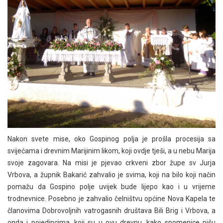
Nakon svete mise, oko Gospinog polja je prošla procesija sa
svijećama i drevnim Marijinim likom, koji ovdje tješi, a u nebu Marija
svoje zagovara. Na misi je pjevao crkveni zbor župe sv Jurja
Vrbova, a župnik Bakarić zahvalio je svima, koji na bilo koji način
pomažu da Gospino polje uvijek bude lijepo kao i u vrijeme
trodnevnice. Posebno je zahvalio čelništvu općine Nova Kapela te
članovima Dobrovoljnih vatrogasnih društava Bili Brig i Vrbova, a
onda i pojedincima, koji su u ovu drevnu, kako spomenice pišu