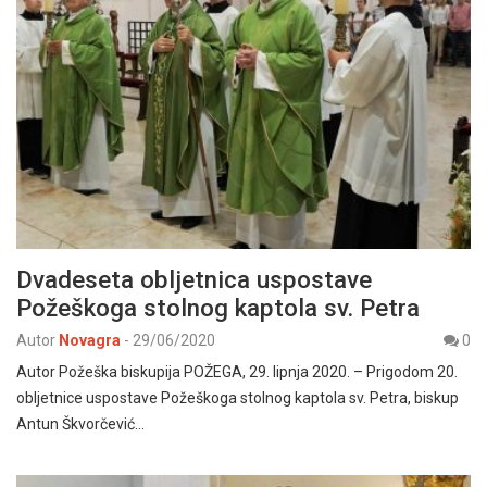
Dvadeseta obljetnica uspostave
Požeškoga stolnog kaptola sv. Petra
Autor
Novagra
-
29/06/2020
0
Autor Požeška biskupija POŽEGA, 29. lipnja 2020. – Prigodom 20.
obljetnice uspostave Požeškoga stolnog kaptola sv. Petra, biskup
Antun Škvorčević…