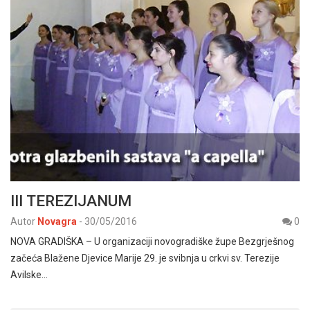
III TEREZIJANUM
Autor
Novagra
-
30/05/2016
0
NOVA GRADIŠKA – U organizaciji novogradiške župe Bezgrješnog
začeća Blažene Djevice Marije 29. je svibnja u crkvi sv. Terezije
Avilske…