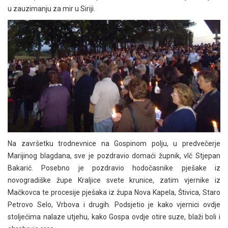
u zauzimanju za mir u Siriji.
Na završetku trodnevnice na Gospinom polju, u predvečerje
Marijinog blagdana, sve je pozdravio domaći župnik, vlč Stjepan
Bakarić. Posebno je pozdravio hodočasnike pješake iz
novogradiške župe Kraljice svete krunice, zatim vjernike iz
Mačkovca te procesije pješaka iz župa Nova Kapela, Štivica, Staro
Petrovo Selo, Vrbova i drugih. Podsjetio je kako vjernici ovdje
stoljećima nalaze utjehu, kako Gospa ovdje otire suze, blaži boli i