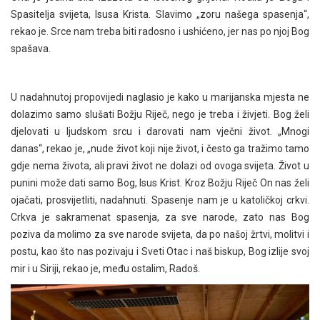
Spasitelja svijeta, Isusa Krista. Slavimo „zoru našega spasenja“,
rekao je. Srce nam treba biti radosno i ushićeno, jer nas po njoj Bog
spašava.
U nadahnutoj propovijedi naglasio je kako u marijanska mjesta ne
dolazimo samo slušati Božju Riječ, nego je treba i živjeti. Bog želi
djelovati u ljudskom srcu i darovati nam vječni život. „Mnogi
danas“, rekao je, „nude život koji nije život, i često ga tražimo tamo
gdje nema života, ali pravi život ne dolazi od ovoga svijeta. Život u
punini može dati samo Bog, Isus Krist. Kroz Božju Riječ On nas želi
ojačati, prosvijetliti, nadahnuti. Spasenje nam je u katoličkoj crkvi.
Crkva je sakramenat spasenja, za sve narode, zato nas Bog
poziva da molimo za sve narode svijeta, da po našoj žrtvi, molitvi i
postu, kao što nas pozivaju i Sveti Otac i naš biskup, Bog izlije svoj
mir i u Siriji, rekao je, među ostalim, Radoš.