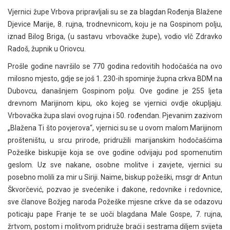
Vjernici župe Vrbova pripravljali su se za blagdan Rođenja Blažene
Djevice Marije, 8. rujna, trodnevnicom, koju je na Gospinom polju,
iznad Bilog Briga, (u sastavu vrbovačke župe), vodio vlč Zdravko
Radoš, župnik u Oriovcu.
Prošle godine navršilo se 770 godina redovitih hodočašća na ovo
milosno mjesto, gdje se još 1. 230-ih spominje župna crkva BDM na
Dubovcu, današnjem Gospinom polju. Ove godine je 255 ljeta
drevnom Marijinom kipu, oko kojeg se vjernici ovdje okupljaju.
Vrbovačka župa slavi ovog rujna i 50. rođendan. Pjevanim zazivom
„Blažena Ti što povjerova“, vjernici su se u ovom malom Marijinom
prošteništu, u srcu prirode, pridružili marijanskim hodočašćima
Požeške biskupije koja se ove godine odvijaju pod spomenutim
geslom. Uz sve nakane, osobne molitve i zavjete, vjernici su
posebno molili za mir u Siriji. Naime, biskup požeški, msgr dr Antun
Škvorčević, pozvao je svećenike i đakone, redovnike i redovnice,
sve članove Božjeg naroda Požeške mjesne crkve da se odazovu
poticaju pape Franje te se uoči blagdana Male Gospe, 7. rujna,
žrtvom, postom i molitvom pridruže braći i sestrama diljem svijeta