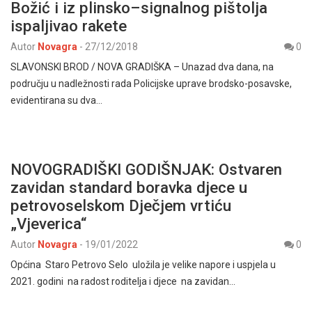
Božić i iz plinsko–signalnog pištolja
ispaljivao rakete
Autor
Novagra
-
27/12/2018
0
SLAVONSKI BROD / NOVA GRADIŠKA – Unazad dva dana, na
području u nadležnosti rada Policijske uprave brodsko-posavske,
evidentirana su dva…
NOVOGRADIŠKI GODIŠNJAK: Ostvaren
zavidan standard boravka djece u
petrovoselskom Dječjem vrtiću
„Vjeverica“
Autor
Novagra
-
19/01/2022
0
Općina Staro Petrovo Selo uložila je velike napore i uspjela u
2021. godini na radost roditelja i djece na zavidan…