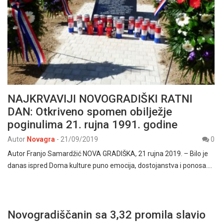
NAJKRVAVIJI NOVOGRADIŠKI RATNI
DAN: Otkriveno spomen obilježje
poginulima 21. rujna 1991. godine
Autor
Novagra
-
21/09/2019
0
Autor Franjo Samardžić NOVA GRADIŠKA, 21 rujna 2019. – Bilo je
danas ispred Doma kulture puno emocija, dostojanstva i ponosa.…
Novogradiščanin sa 3,32 promila slavio