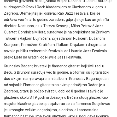
osnovnu glazbenu školu „Matka Brajše Rašana“ u Labinu, surađuje
s udrugom Ri Rock i Rock Akademijom te Glazbenom kućom u
Zagrebu. Utemeljitelj je i osnivač Rab Jazz Festivala, koji se
održava već četvrtu godinu zaredom, gdje djeluje kao umjetnički
direktor. Nastupao je uz Terezu Kesoviju, Milan Petrović Jazz
Quartet, Dominica Millera; surađivao je na projektima sa Zrinkom
Tutićem i Rajkom Dujmićem, Zvjezdanom Ružićem, Dušanom
Kranjcem, Primožem Grašićem, Ratkom Divjakom i drugima te
osvojio publiku eminentnih festivala, od Liburnia Jazz Festivala
preko Ljeta na Gradini do Nišville Jazz Festivala.
Krunoslav Bagarić hrvatski je flamenco gitarist, koji živi i radi u
Beču. S Brunom surađuje već tri godine, a oformili su i gitaristički
duo s kojim namjeravaju snimiti album. Krunoslav Bagaric jedan
od najboljih Flamenco gitarista na ovim područjima.Rođen je u
Zagrebu, gitaru je počeo svirati u dobi od 8 godina i završio je
glazbenu školu.S 19 godina došao je u Beč na studij glazbe. Kao
majstor klasične glazbe specijalizirao se za flamenco.Sudjelovao
je u mnogim velikim događajima, a održao je i samostalne
flamenco nastupe. Ima svoju glazbenu školu i podučava učenike