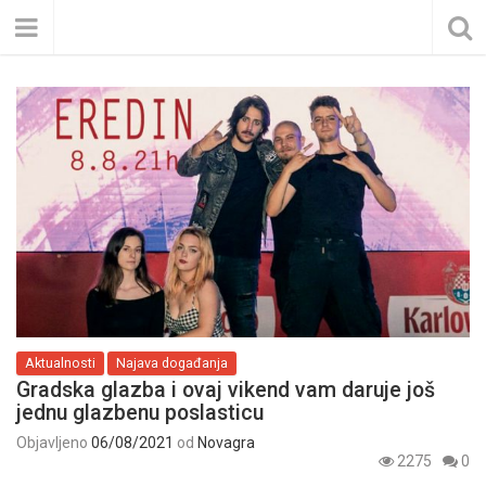
Aktualnosti
Najava događanja
Gradska glazba i ovaj vikend vam daruje još
jednu glazbenu poslasticu
Objavljeno
06/08/2021
od
Novagra
2275
0