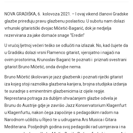
NOVA GRADIŠKA, 6. kolovoza 2021. – I ovaj vikend članovi Gradske
glazbe priređuju pravu glazbenu poslasticu. U subotu nam dolazi
vrhunski gitaristički dvojac Mičetić-Bagarić, dok je nedjelja
rezervirana za jake domaće snage “Eredin”
U vrućoj ljetnoj večeri teško se odlučiti na izlazak. No, kad čujete da
u Gradišku dolazi vrsni Flamenco gitarist, vjerojatno i najjači na
ovim prostorima, Krunoslav Bagarić te poznati i priznati svestrani
gitarist Bruno Mičetić, onda dvojbe nema.
Bruno Mičetić školovani je jazz glazbenik i poznati riječki gitarist
iza kojeg stoji raznolika glazbena karijera, brojna studijska izdanja
te suradnje s eminentnim glazbenicima iz cijele regije.
Neprestana potraga za dubljim shvaćanjem glazbe odvela je
Brunu do Austrije gdje je završio Jazz Konservatorium Klagenfurt
u Klagenfurtu, nakon čega započinje s pedagoškim radom na
Narodnom učilištu u Rijeci te u udrugama Ars Musica i Gitara
Mediterana. Posljednjih godina svoj pedagoški rad usmjerava i na