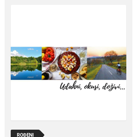
ROĐENI