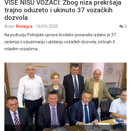
VIŠE NISU VOZAČI: Zbog niza prekršaja
trajno oduzeto i ukinuto 37 vozačkih
dozvola
Autor
Novagra
-
10/03/2020
0
Na području Policijske uprave brodsko-posavske izdano je 37
rješenja o oduzimanju i ukidanju vozačkih dozvola, od kojih 4
mladim vozačima…