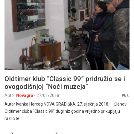
Oldtimer klub “Classic 99” pridružio se i
ovogodišnjoj “Noći muzeja”
Autor
Novagra
-
27/01/2018
0
Autor Ivanka Herceg NOVA GRADIŠKA, 27. siječnja 2018. – Članovi
Oldtimer cluba “Classic 99” dugi niz godina vrijedno prikupljaju
različite…